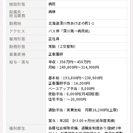
施設形態
病院
配属先・
病棟
担当業務
勤務地
北海道深川市あけぼの町1-1
アクセス
バス停「深川第一病院前」
雇用形態
正社員
勤務形態
常勤（２交替制）
募集資格
正看護師
給与・賞与
年収：358万円～450万円
月給：249,800円～314,900円
基本給：193,800円～238,900円
正看護師手当：16,000円
ベースアップ手当：8,000円
夜勤手当：8,000円(月4回程度)
住宅手当：～20,000円
通勤手当：実費支給 月額16,200円(上限)
賞与：年2回 計3.00ヶ月分(前年度実績)
福利厚生
各種社会保険完備、退職金制度あり(勤続3年