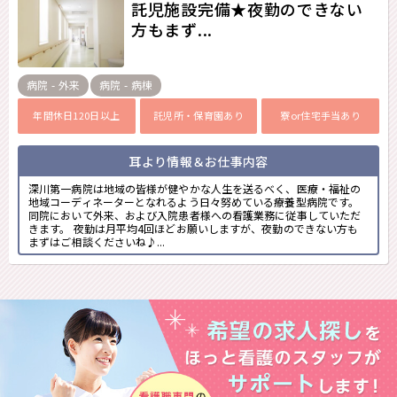
託児施設完備★夜勤のできない
方もまず...
病院 - 外来
病院 - 病棟
年間休日120日以上
託児所・保育園あり
寮or住宅手当あり
耳より情報＆お仕事内容
深川第一病院は地域の皆様が健やかな人生を送るべく、医療・福祉の
地域コーディネーターとなれるよう日々努めている療養型病院です。
同院において外来、および入院患者様への看護業務に従事していただ
きます。 夜勤は月平均4回ほどお願いしますが、夜勤のできない方も
まずはご相談くださいね♪...