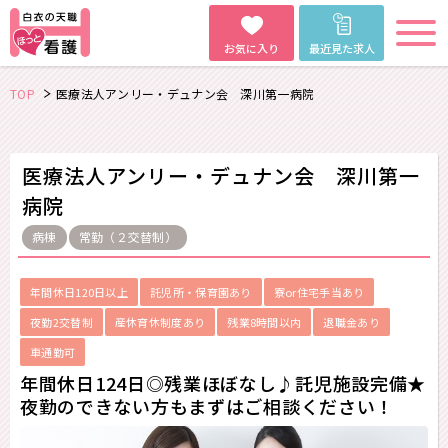
お気に入り
最近見た求人
TOP
医療法人アンリー・デュナン会 深川第一病院
医療法人アンリー・デュナン会 深川第一
病院
病棟
常勤（２交替制）
年間休日120日以上
託児所・保育園あり
寮or住宅手当あり
夜勤2交替制
産休育休制度あり
残業8時間以内
退職金あり
車通勤可
年間休日124日◎残業ほぼなし♪託児施設完備★
夜勤のできない方もまずはご相談ください！