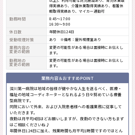
以上)、利用可能な託児施設あり、育児休業取
得実績あり、介護休業取得実績あり、看護休
暇取得実績あり、マイカー通勤可
勤務時間
8:45～17:00
16:30～9:00
休日数
年間休日124日
受動喫煙対策
あり ※備考：屋外喫煙室あり
業務内容の
変更の可能性がある場合は面接時にお伝えし
変更の範囲
ます。
勤務地の
変更の可能性がある場合は面接時にお伝えし
変更の範囲
ます。
業務内容＆おすすめPOINT
深川第一病院は地域の皆様が健やかな人生を送るべく、医療・
福祉の地域コーディネーターとなれるよう日々努めている療養
型病院です。
同院において外来、および入院患者様への看護業務に従事して
いただきます。
夜勤は月平均4回ほどお願いしますが、夜勤のできない方もまず
はご相談くださいね♪
年間休日124日に加え、残業時間も月平均1時間ですのでほとん