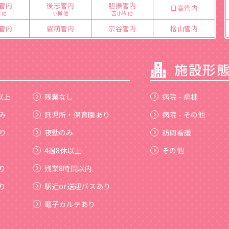
管内
後志管内
胆振管内
日高管内
 他
小樽 他
苫小牧 他
管内
留萌管内
宗谷管内
檜山管内
す
施設形
以上
残業なし
病院 - 病棟
み
託児所・保育園あり
病院 - その他
り
夜勤のみ
訪問看護
4週8休以上
その他
り
残業8時間以内
り
駅近or送迎バスあり
電子カルテあり