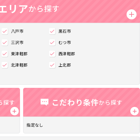
エリア
から探す
八戸市
黒石市
三沢市
むつ市
東津軽郡
西津軽郡
活スタイル重視の求人
高給与求人
北津軽郡
上北郡
もお給料も大切にしたいあなたに♪
お給料アップ重視！おすすめ求
こだわり条件
ら探す
から探す
指定なし