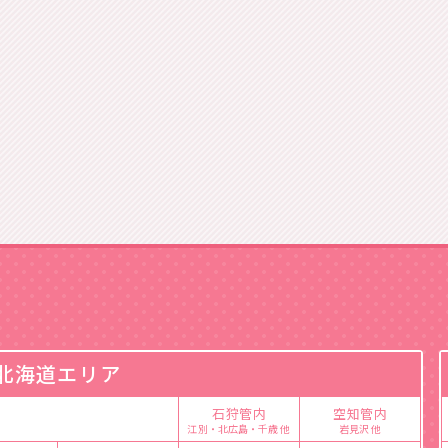
北海道エリア
石狩管内
空知管内
江別・北広島・千歳 他
岩見沢 他