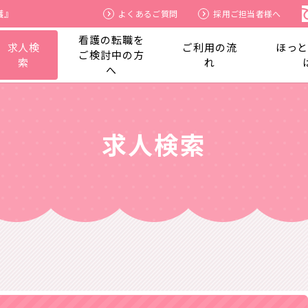
護』
よくあるご質問
採用ご担当者様へ
看護の転職を
求人検
ご利用の流
ほっ
ご検討中の方
索
れ
へ
求人検索