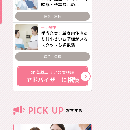
給与・残業なしの...
病院 - 病棟
小樽市
手当充実！単身用住宅あ
り◎小さいお子様がいる
スタッフも多数活...
病院 - 病棟
北海道エリア
の看護職
アドバイザーに相談
PICK UP
おすすめ