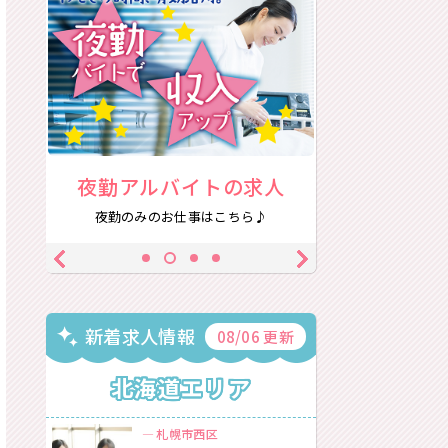
夜勤アルバイトの求人
年間休日12
人♪
夜勤のみのお仕事はこちら♪
休日数を重視し
新着求人情報
08/06 更新
北海道エリア
札幌市西区