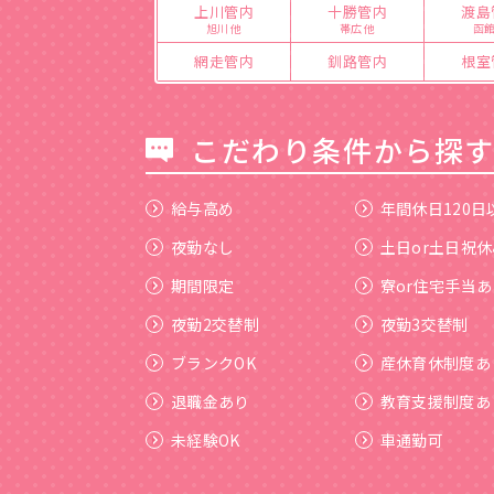
上川管内
十勝管内
渡島
旭川 他
帯広 他
函館
網走管内
釧路管内
根室
こだわり条件から探
給与高め
年間休日120日
夜勤なし
土日or土日祝休
期間限定
寮or住宅手当あ
夜勤2交替制
夜勤3交替制
ブランクOK
産休育休制度あ
退職金あり
教育支援制度あ
未経験OK
車通勤可