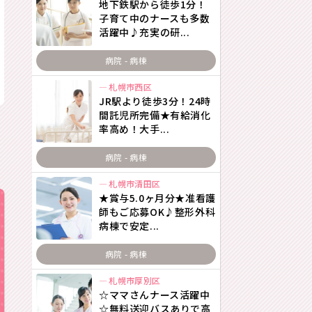
地下鉄駅から徒歩1分！
子育て中のナースも多数
活躍中♪充実の研...
病院 - 病棟
札幌市西区
JR駅より徒歩3分！24時
間託児所完備★有給消化
率高め！大手...
病院 - 病棟
札幌市清田区
★賞与5.0ヶ月分★准看護
師もご応募OK♪整形外科
病棟で安定...
病院 - 病棟
札幌市厚別区
☆ママさんナース活躍中
☆無料送迎バスありで高