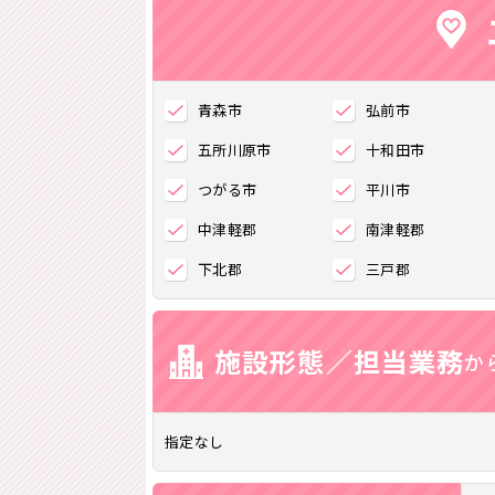
青森市
弘前市
五所川原市
十和田市
つがる市
平川市
生
中津軽郡
南津軽郡
時間
下北郡
三戸郡
施設形態／担当業務
か
指定なし