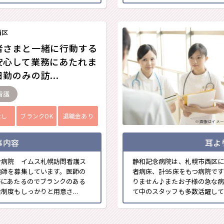
西区
者さまと一緒に行動する
安心して業務にあたれま
勤のみの訪...
看護
なし
ブランクOK
退職金あり
※画像はイメー
事内容
耳よ
合病院 イムス札幌訪問看護ス
静和記念病院は、札幌市西区
護師を募集しています。医師の
者病床、計95床をもつ病院で
等にあたるのでブランクのある
りません♪またお子様の急な病
度もしっかりと用意さ...
て中のスタッフも多数活躍してい