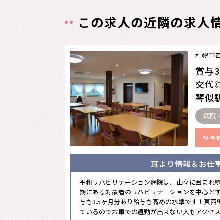
この求人の近隣の求人
札幌市
賞与3
交代
琴似駅
病院 
給与
※画像はイメージです。
耳より情報＆お仕
平和リハビリテーション病院は、山々に囲まれ
期にある対象者のリハビリテーションを中心とす
与も3.5ヶ月分あり給与も高めの水準です！東
ているのでお車での通勤が出来ない人もアクセス便利