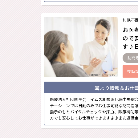
札幌市
お医
ので
す♪日
訪問
夜勤
※画像はイメージです。
耳より情報＆お仕
医療法人社団明生会 イムス札幌消化器中央総
テーションでは日勤のみでお仕事可能な訪問看
指示のもとバイタルチェックや採血、診療補助
方でも安心してお仕事ができますよ♪また退職金制