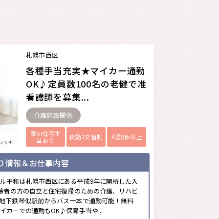
札幌市西区
各種手当充実★マイカー通勤
OK♪定員数100名の老健で准
看護師を募集...
介護施設関係
寮or住宅手
夜勤2交替制
4週8休以上
当あり
ジです。
り情報＆お仕事内容
ル平和は札幌市西区にある平成9年に開所した入
高齢者の方の自立と住宅復帰のための介護、リハビ
地下鉄琴似駅前からバス一本で通勤可能！無料
カーでの通勤もOK♪保育手当や...