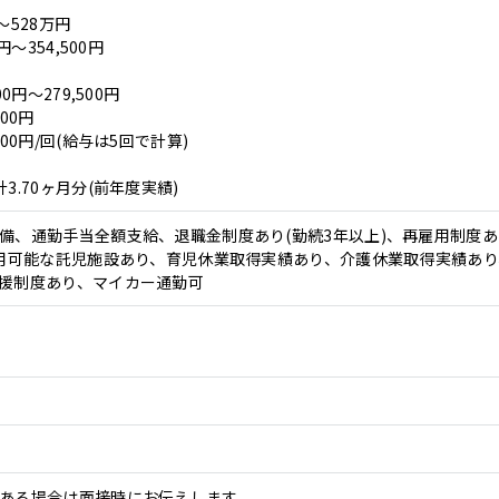
～528万円
円～354,500円
0円～279,500円
00円
000円/回(給与は5回で計算)
3.70ヶ月分(前年度実績)
備、通勤手当全額支給、退職金制度あり(勤続3年以上)、再雇用制度あり
利用可能な託児施設あり、育児休業取得実績あり、介護休業取得実績あ
援制度あり、マイカー通勤可
ある場合は面接時にお伝えします。