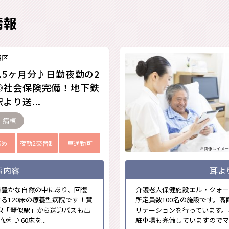
情報
西区
.5ヶ月分♪日勤夜勤の2
◎社会保険完備！地下鉄
より送...
- 病棟
高め
夜勤2交替制
車通勤可
※画像はイメー
事内容
耳よ
緑豊かな自然の中にあり、回復
介護老人保健施設エル・クォー
る120床の療養型病院です！賞
所定員数100名の施設です。
西線「琴似駅」から送迎バスも出
リテーションを行っています。
♪60床を...
駐車場も完備していますのでマイ