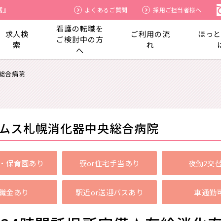
護』
よくあるご質問
採用ご担当者様へ
看護の転職を
求人検
ご利用の流
ほっ
ご検討中の方
索
れ
へ
総合病院
ムス札幌消化器中央総合病院
・保育園あり
寮or住宅手当あり
夜勤2交
職金あり
駅近or送迎バスあり
車通勤