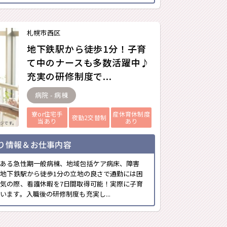
札幌市西区
地下鉄駅から徒歩1分！子育
て中のナースも多数活躍中♪
充実の研修制度で...
病院 - 病棟
寮or住宅手
産休育休制度
夜勤2交替制
当あり
あり
ジです。
り情報＆お仕事内容
にある急性期一般病棟、地域包括ケア病床、障害
す地下鉄駅から徒歩1分の立地の良さで通勤には困
気の際、看護休暇を7日間取得可能！実際に子育
ます。入職後の研修制度も充実し...