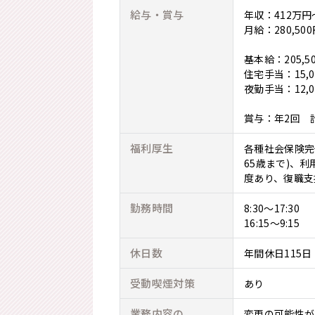
給与・賞与
年収：412万円
月給：280,500
基本給：205,50
住宅手当：15,0
夜勤手当：12,
賞与：年2回 計
福利厚生
各種社会保険完
65歳まで)、
度あり、復職支
勤務時間
8:30～17:30
16:15～9:15
休日数
年間休日115日
受動喫煙対策
あり
業務内容の
変更の可能性が