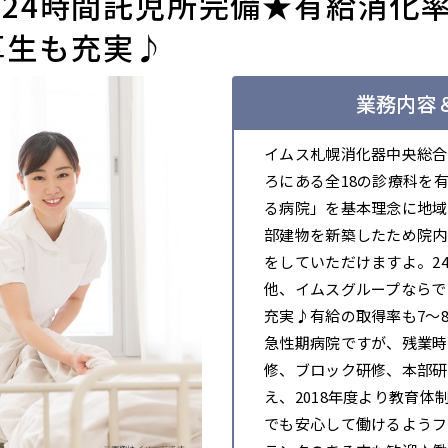
！24時間託児所完備★有給消化
厚生も充実♪
業務内容＆
イムス札幌消化器中央総合
ろにある全18の診療科を
る病院」を基本理念に地域
部建物を新築したため院内
をしていただけますよ。2
他、イムスグループならで
充実♪有給の取得率も7～
急性期病院ですが、残業時
修、ブロック研修、本部研
え、2018年度より教育
でも安心して働けるようフ