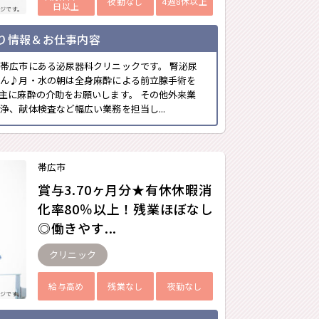
夜勤なし
4週8休以上
日以上
ジです。
り情報＆お仕事内容
帯広市にある泌尿器科クリニックです。 腎泌尿
せん♪月・水の朝は全身麻酔による前立腺手術を
主に麻酔の介助をお願いします。 その他外来業
浄、献体検査など幅広い業務を担当し...
帯広市
賞与3.70ヶ月分★有休休暇消
化率80％以上！残業ほぼなし
◎働きやす...
クリニック
給与高め
残業なし
夜勤なし
ジです。