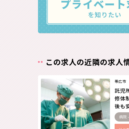
この求人の近隣の求人
帯広市
託児
修体
後も安
病院 