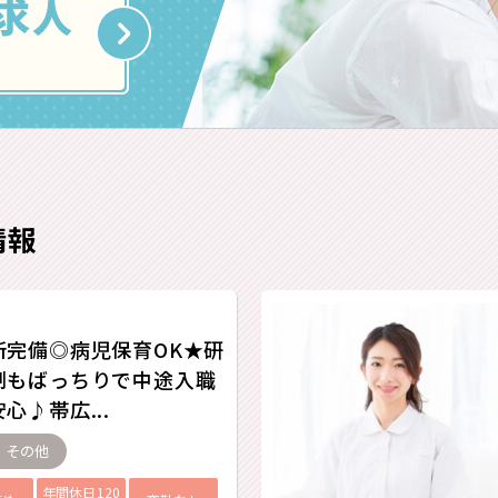
情報
所完備◎病児保育OK★研
制もばっちりで中途入職
心♪帯広...
- その他
年間休日120