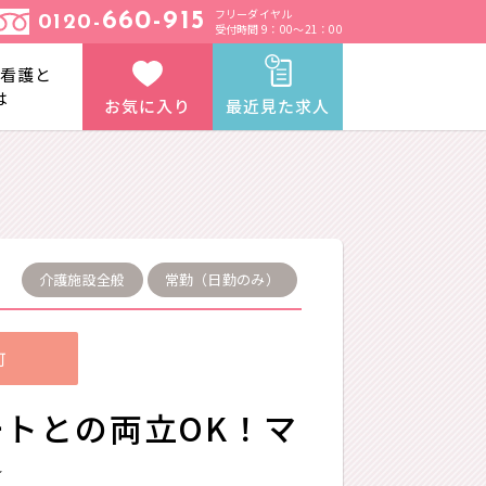
フリーダイヤル
660-915
0120-
受付時間 9：00～21：00
と看護と
は
お気に入り
最近見た求人
介護施設全般
常勤（日勤のみ）
可
トとの両立OK！マ
★