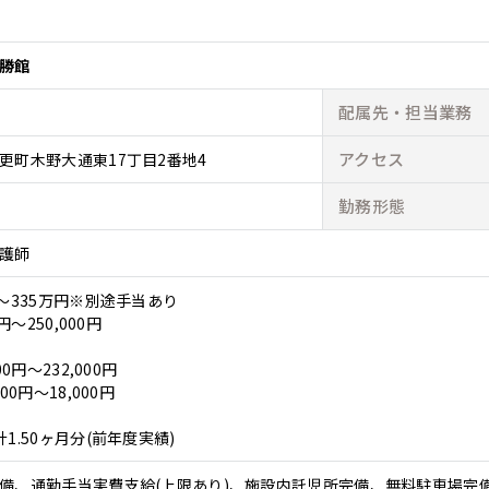
勝館
配属先・
担当業務
アクセス
更町木野大通東17丁目2番地4
勤務形態
護師
～335万円※別途手当あり
円～250,000円
0円～232,000円
00円～18,000円
1.50ヶ月分(前年度実績)
備、通勤手当実費支給(上限あり)、施設内託児所完備、無料駐車場完