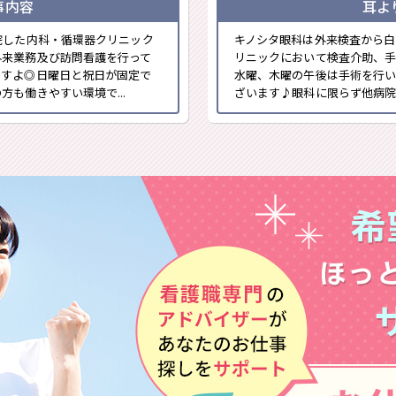
事内容
耳よ
院した内科・循環器クリニック
キノシタ眼科は外来検査から白
外来業務及び訪問看護を行って
リニックにおいて検査介助、手
ですよ◎日曜日と祝日が固定で
水曜、木曜の午後は手術を行
も働きやすい環境で...
ざいます♪眼科に限らず他病院