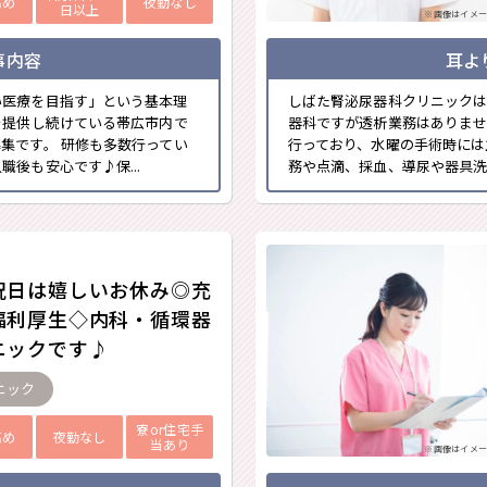
高め
夜勤なし
日以上
※画像はイメー
事内容
耳よ
い医療を目指す」という基本理
しばた腎泌尿器科クリニックは
を提供し続けている帯広市内で
器科ですが透析業務はありま
集です。 研修も多数行ってい
行っており、水曜の手術時には
後も安心です♪保...
務や点滴、採血、導尿や器具洗
祝日は嬉しいお休み◎充
福利厚生◇内科・循環器
ニックです♪
ニック
寮or住宅手
高め
夜勤なし
当あり
※画像はイメー