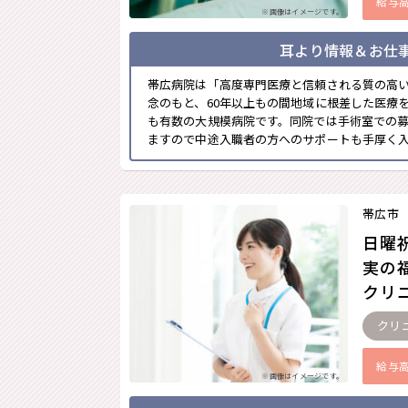
給与
※画像はイメージです。
耳より情報＆お仕
帯広病院は「高度専門医療と信頼される質の高
念のもと、60年以上もの間地域に根差した医療
も有数の大規模病院です。同院では手術室での募
ますので中途入職者の方へのサポートも手厚く入職
帯広市
日曜
実の
クリ
クリ
給与
※画像はイメージです。