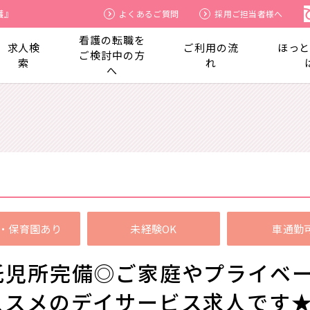
護』
よくあるご質問
採用ご担当者様へ
看護の転職を
求人検
ご利用の流
ほっ
ご検討中の方
索
れ
へ
・保育園あり
未経験OK
車通勤
託児所完備◎ご家庭やプライベー
ススメのデイサービス求人です