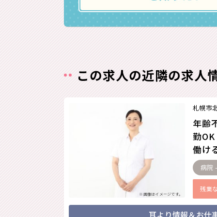
この求人の近隣の求人
札幌市
年齢
勤O
働ける
病院 
残業
※画像はイメージです。
耳より情報＆お仕