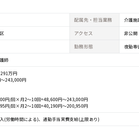
配属先・
担当業務
介護施
アクセス
区
非公開
勤務形態
夜勤専
護師
291万円
～243,000円
00円/回×月2～10回=48,600円～243,000円
95円/回×月2～10回=40,190円～200,950円
入(労働時間による)、通勤手当実費支給(上限あり)