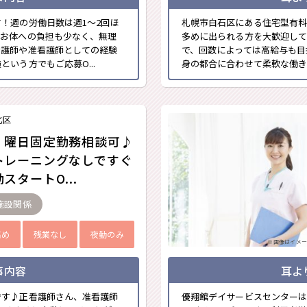
！週の労働日数は週1～2回ほ
札幌市白石区にある住宅型有料
、お体への負担も少なく、無理
多めに出られる方を大歓迎してい
看護師や准看護師としての経験
で、回数によっては高給与も目
いう方でもご応募O...
身の都合に合わせて柔軟な働き方
北区
・曜日固定勤務相談可♪
トレーニングなしですぐ
スタートO...
施設関係
高め
残業なし
夜勤のみ
※画像はイメー
事内容
耳よ
です♪正看護師さん、准看護師
優翔館デイサービスセンターは