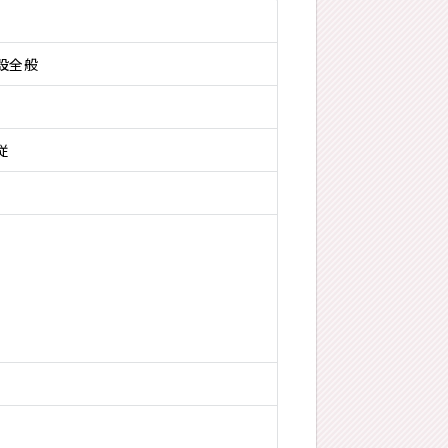
設全般
従