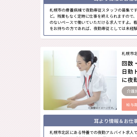
札幌市の療養病棟で夜勤専従スタッフの募集です
ど。残業もなく定時に仕事を終えられますので
のないペースで働いていただける求人ですよ。
をお持ちの方であれば、夜勤専従としては未経験と
札幌市
回数
日勤
に夜勤
介護
給与
※画像はイメージです。
耳より情報＆お仕
札幌市北区にある特養での夜勤アルバイト求人