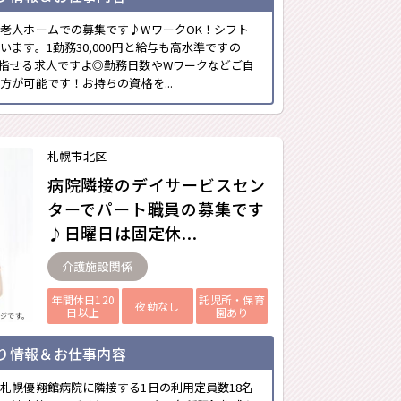
老人ホームでの募集です♪WワークOK！シフト
ます。1勤務30,000円と給与も高水準ですの
指せる求人ですよ◎勤務日数やWワークなどご自
が可能です！お持ちの資格を...
札幌市北区
病院隣接のデイサービスセン
ターでパート職員の募集です
♪日曜日は固定休...
介護施設関係
年間休日120
託児所・保育
夜勤なし
日以上
園あり
ジです。
り情報＆お仕事内容
札幌優翔館病院に隣接する1日の利用定員数18名