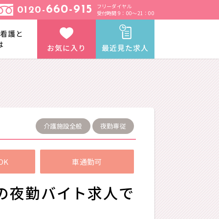
フリーダイヤル
660-915
0120-
受付時間 9：00～21：00
と看護と
は
お気に入り
最近見た求人
介護施設全般
夜勤専従
OK
車通勤可
の夜勤バイト求人で