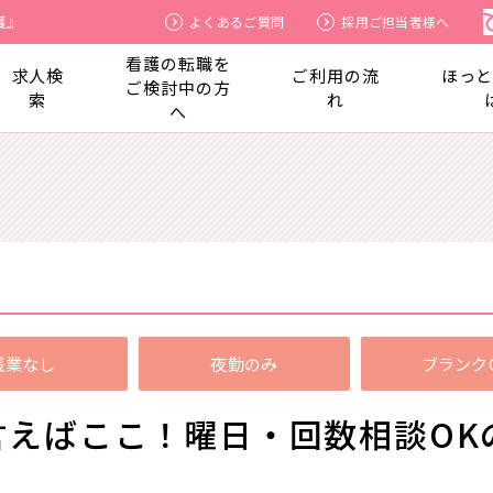
護』
よくあるご質問
採用ご担当者様へ
看護の転職を
求人検
ご利用の流
ほっ
ご検討中の方
索
れ
へ
残業なし
夜勤のみ
ブランク
言えばここ！曜日・回数相談OK