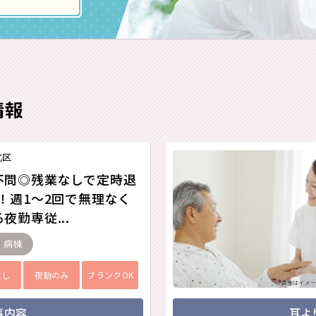
情報
北区
不問◎残業なしで定時退
K！週1～2回で無理なく
夜勤専従...
- 病棟
なし
夜勤のみ
ブランクOK
※画像はイメー
事内容
耳よ