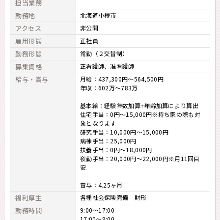
担当業務
勤務地
北海道小樽市
アクセス
非公開
雇用形態
正社員
勤務形態
常勤（２交替制）
募集資格
正看護師
准看護師
給与・賞与
月給：437,300円～564,500円
年収：602万～783万
基本給：経験年数加算+年齢加算により算出
住宅手当：0円～15,000円※持ち家の際も対
象となります
研究手当：10,000円～15,000円
病棟手当：25,000円
扶養手当：0円～18,000円
夜勤手当：20,000円～22,000円※月11回目
安
賞与：4.25ヶ月
福利厚生
各種社会保険完備 財形
勤務時間
9:00～17:00
17:00～9:00