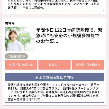
とんどありません！有給取得率も非常に高く、長期休暇をとって旅行
に行かれる方も多いですよ♬ 提携保育園もあり、ママさんナースも多
数活躍中！子育てに理解の...
石狩市
年間休日122日☆病院隣接で、緊
急時にも安心の小規模多機能で
のお仕事...
介護施設関係
年間休日120日以上
夜勤なし
託児所・保育園あり
耳より情報＆お仕事内容
看護小規模多機能型居宅介護ナースイン花ぴりかは定員25名、通所定
員15名、短期入所7名のサ高住花ぴりか、訪問看護ステーションポプ
ラに併設された事業所です。看護経験3年以上の正看護師の方を募集し
ています。健育会グループが母体の事業所なので福利厚生が充実☆研
修会が定期的に行われて...