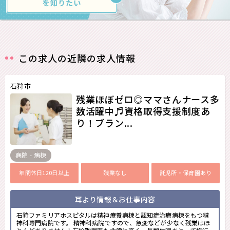
この求人の近隣の求人情報
石狩市
残業ほぼゼロ◎ママさんナース多
数活躍中♬資格取得支援制度あ
り！ブラン...
病院 - 病棟
年間休日120日以上
残業なし
託児所・保育園あり
耳より情報＆お仕事内容
石狩ファミリアホスピタルは精神療養病棟と認知症治療病棟をもつ精
神科専門病院です。 精神科病院ですので、急変などが少なく残業はほ