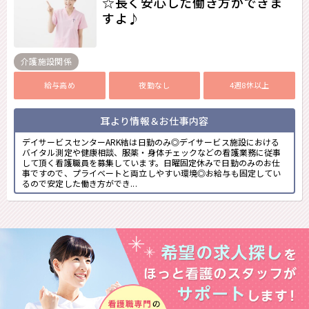
☆長く安心した働き方ができま
すよ♪
介護施設関係
給与高め
夜勤なし
4週8休以上
耳より情報＆お仕事内容
デイサービスセンターARK結は日勤のみ◎デイサービス施設における
バイタル測定や健康相談、服薬・身体チェックなどの看護業務に従事
して頂く看護職員を募集しています。日曜固定休みで日勤のみのお仕
事ですので、プライベートと両立しやすい環境◎お給与も固定してい
るので安定した働き方ができ...