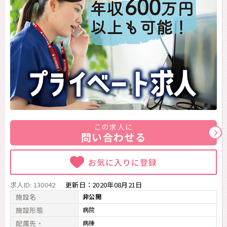
※画像はイメージです。
この求人に
問い合わせる
お気に入りに登録
求人ID: 130042
更新日：
2020年08月21日
施設名
非公開
施設形態
病院
配属先・
病棟