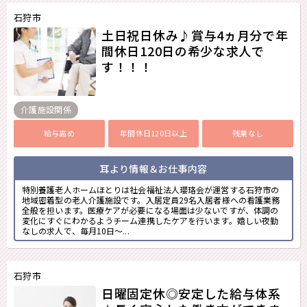
石狩市
土日祝日休み♪賞与4ヵ月分で年
間休日120日の希少な求人で
す！！！
介護施設関係
給与高め
年間休日120日以上
残業なし
耳より情報＆お仕事内容
特別養護老人ホームほとりは社会福祉法人瓔珞会が運営する石狩市の
地域密着型の老人介護施設です。入居定員29名入居者様への看護業務
全般を担います。医療ケアが必要になる場面は少ないですが、体調の
変化にすぐにわかるようチーム連携したケアを行います。嬉しい夜勤
なしの求人で、毎月10日～...
石狩市
日曜固定休◎安定した給与体系