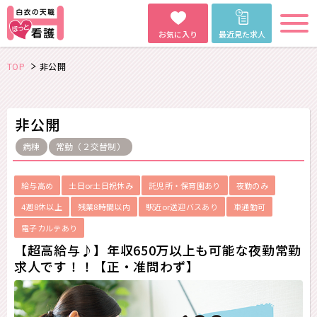
お気に入り
最近見た求人
TOP
非公開
非公開
病棟
常勤（２交替制）
給与高め
土日or土日祝休み
託児所・保育園あり
夜勤のみ
4週8休以上
残業8時間以内
駅近or送迎バスあり
車通勤可
電子カルテあり
【超高給与♪】年収650万以上も可能な夜勤常勤
求人です！！【正・准問わず】