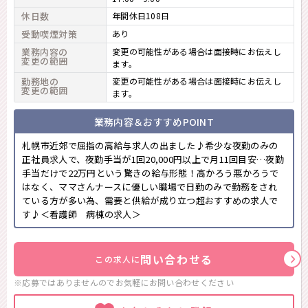
休日数
年間休日108日
受動喫煙対策
あり
業務内容の
変更の可能性がある場合は面接時にお伝えし
変更の範囲
ます。
勤務地の
変更の可能性がある場合は面接時にお伝えし
変更の範囲
ます。
業務内容＆おすすめPOINT
札幌市近郊で屈指の高給与求人の出ました♪希少な夜勤のみの
正社員求人で、夜勤手当が1回20,000円以上で月11回目安…夜勤
手当だけで22万円という驚きの給与形態！高かろう悪かろうで
はなく、ママさんナースに優しい職場で日勤のみで勤務をされ
ている方が多い為、需要と供給が成り立つ超おすすめの求人で
す♪＜看護師 病棟の求人＞
問い合わせる
この求人に
※応募ではありませんのでお気軽に
お問い合わせください