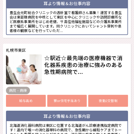
耳より情報＆お仕事内容
豊生会元町総合クリニックの透析室で看護師さん募集！運営する豊生
会は東苗穂病院を中核として東区を中心にクリニックや訪問診療所な
ど医療系事業所をはじめ老健、サ高住他福祉施設などの介護系事業所
まで幅広く展開しています。同クリニックにおいてシャント穿刺や患
者様の観察などを行っていただ...
札幌市東区
☆駅近☆最先端の医療機器で消
化器系疾患の治療に強みのある
急性期病院で...
病院 - 病棟
給与高め
寮or住宅手当あり
夜勤2交替制
耳より情報＆お仕事内容
北海道消化器科病院は東区に位置する北海道がん診療連携指定病院で
す！道内で唯一の消化器単科の病院で、急性期から緩和ケアまでトー