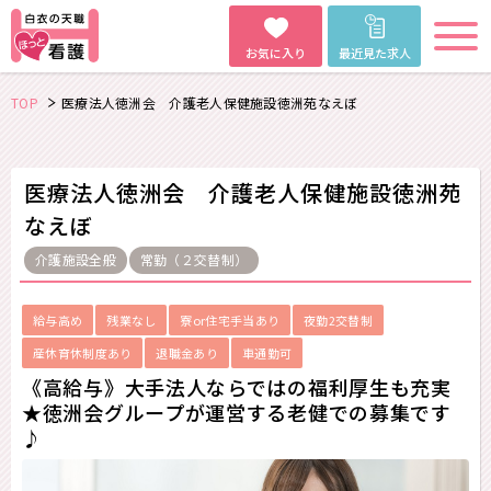
お気に入り
最近見た求人
TOP
医療法人徳洲会 介護老人保健施設徳洲苑なえぼ
医療法人徳洲会 介護老人保健施設徳洲苑
なえぼ
介護施設全般
常勤（２交替制）
給与高め
残業なし
寮or住宅手当あり
夜勤2交替制
産休育休制度あり
退職金あり
車通勤可
《高給与》大手法人ならではの福利厚生も充実
★徳洲会グループが運営する老健での募集です
♪