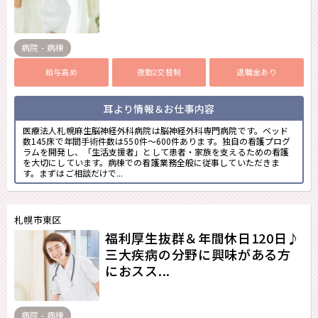
病院 - 病棟
給与高め
夜勤2交替制
退職金あり
耳より情報＆お仕事内容
医療法人札幌麻生脳神経外科病院は脳神経外科専門病院です。ベッド
数145床で年間手術件数は550件～600件あります。独自の看護プログ
ラムを開発し、「生活支援者」として患者・家族を支えるための看護
を大切にしています。病棟での看護業務全般に従事していただきま
す。まずはご相談だけで...
札幌市東区
福利厚生抜群＆年間休日120日♪
三大疾病の分野に興味がある方
におスス...
病院 - 病棟