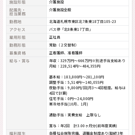
施設形態
介護施設
配属先・
介護施設全般
担当業務
勤務地
北海道札幌市東区北7条東18丁目105-23
アクセス
バス停「北8条東17丁目」
雇用形態
正社員
勤務形態
常勤（２交替制）
募集資格
正看護師
准看護師
給与・賞与
年収：329万円～666万円※別途手当支給あり
月給：228,514円～484,355円
基本給：183,800円～281,100円
調整手当：5,514円～140,055円
夜勤手当：9,800円/回(月3～4回程度。給与は
4回で計算)
住宅手当：0円～24,000円
寒冷地手当(10月、1月)
通勤手当：実費支給 上限なし
賞与：年2回 計3.00ヶ月分(前年度実績)
福利厚生
各種社会保険完備、退職金制度あり(勤続3年