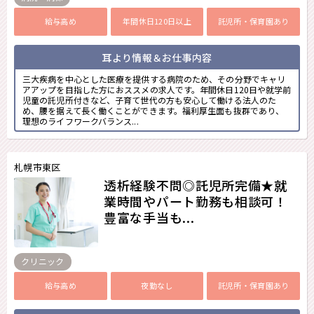
給与高め
年間休日120日以上
託児所・保育園あり
耳より情報＆お仕事内容
三大疾病を中心とした医療を提供する病院のため、その分野でキャリ
アアップを目指した方におススメの求人です。年間休日120日や就学前
児童の託児所付きなど、子育て世代の方も安心して働ける法人のた
め、腰を据えて長く働くことができます。福利厚生面も抜群であり、
理想のライフワークバランス...
札幌市東区
透析経験不問◎託児所完備★就
業時間やパート勤務も相談可！
豊富な手当も...
クリニック
給与高め
夜勤なし
託児所・保育園あり