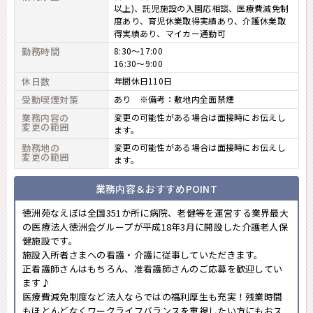
以上)、託児施設の入園応相談、医療費減免制
度あり、育児休業取得実績あり、介護休業取
得実績あり、マイカー通勤可
勤務時間
8:30～17:00
16:30～9:00
休日数
年間休日110日
受動喫煙対策
あり ※備考：敷地内全面禁煙
業務内容の
変更の可能性がある場合は面接時にお伝えし
変更の範囲
ます。
勤務地の
変更の可能性がある場合は面接時にお伝えし
変更の範囲
ます。
業務内容＆おすすめPOINT
徳洲苑なえぼは全国351か所に病院、老健等を運営する業界最大
の医療法人徳洲会グループが平成18年3月に開設した介護老人保
健施設です。
施設入所者さまへの看護・介護に従事していただきます。
正看護師さんはもちろん、准看護師さんのご応募を歓迎してい
ます♪
医療費減免制度など法人ならではの福利厚生も充実！残業時間
もほとんどなくワークライフバランスを重視したい方にもおス