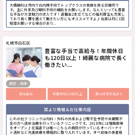
大橋眼科は市内で白内障手術でトップクラスの実績を誇る診療所で
す。主に外来及び眼科手術の補助をお願いします。なんといっても豊富
な手当が大変魅力の求人です！退職金2本立てなどの福利厚生も充実し
ており長く腰を据えて働きたい方にもオススメですよ♪当直は月に1回
程度お願いする場合があり...
札幌市白石区
豊富な手当で高給与！年間休日
も120日以上！綺麗な病院で長く
働きたい...
病院 - 病棟
給与高め
年間休日120日以上
寮or住宅手当あり
耳より情報＆お仕事内容
にれの杜クリニックは内科・外科の外来および腎不全予防や末期腎不
全の方へ透析治療を行っているクリニックです。2018年には増築新棟
をオープン♪北海道では唯一こちらの病院が行っているオーバーナイ
ト透析など先進医療を積極的に取り入れています。オペ前後の患者様