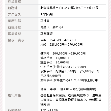
担当業務
勤務地
北海道札幌市白石区北郷2条4丁目6番12号
アクセス
JR白石駅
雇用形態
正社員
勤務形態
常勤（日勤のみ）
募集資格
正看護師
給与・賞与
年収：354万円～426万円
月給：228,000円～276,000円
基本給：200,000円～220,000円
資格手当：18,000円
調整手当：10,000円
住宅手当(世帯主のみ)：10,000円
家族手当：配偶者8,000円 子5,000円 第三
子以降4,000円
燃料手当(世帯主のみ)：70,000円(上限/年)
賞与：年2回 計4.00ヶ月分(前年度実績)
福利厚生
各種社会保険完備、退職金制度あり、退職金
共済加入、育児休業取得実績あり、無料駐車
場完備
勤務時間
8:30～17:30