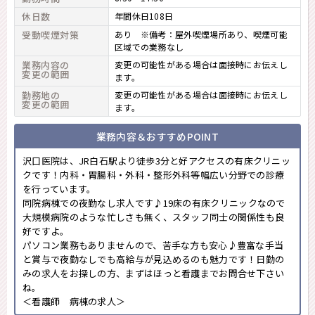
休日数
年間休日108日
受動喫煙対策
あり ※備考：屋外喫煙場所あり、喫煙可能
区域での業務なし
業務内容の
変更の可能性がある場合は面接時にお伝えし
変更の範囲
ます。
勤務地の
変更の可能性がある場合は面接時にお伝えし
変更の範囲
ます。
業務内容＆おすすめPOINT
沢口医院は、JR白石駅より徒歩3分と好アクセスの有床クリニッ
クです！内科・胃腸科・外科・整形外科等幅広い分野での診療
を行っています。
同院病棟での夜勤なし求人です♪19床の有床クリニックなので
大規模病院のような忙しさも無く、スタッフ同士の関係性も良
好ですよ。
パソコン業務もありませんので、苦手な方も安心♪豊富な手当
と賞与で夜勤なしでも高給与が見込めるのも魅力です！日勤の
みの求人をお探しの方、まずはほっと看護までお問合せ下さい
ね。
＜看護師 病棟の求人＞