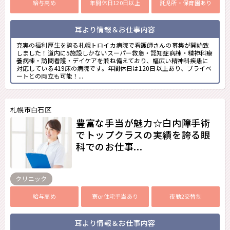
給与高め
年間休日120日以上
託児所・保育園あり
耳より情報＆お仕事内容
充実の福利厚生を誇る札幌トロイカ病院で看護師さんの募集が開始致
しました！道内に5施設しかないスーパー救急・認知症病棟・精神科療
養病棟・訪問看護・デイケアを兼ね備えており、幅広い精神科疾患に
対応している419床の病院です。年間休日は120日以上あり、プライベ
ートとの両立も可能！...
札幌市白石区
豊富な手当が魅力☆白内障手術
でトップクラスの実績を誇る眼
科でのお仕事...
クリニック
給与高め
寮or住宅手当あり
夜勤2交替制
耳より情報＆お仕事内容