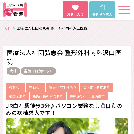
お気に入り
最近見た求人
TOP
医療法人社団弘恵会 整形外科内科沢口医院
医療法人社団弘恵会 整形外科内科沢口医
院
病棟
常勤（日勤のみ）
残業なし
夜勤なし
寮or住宅手当あり
産休育休制度あり
退職金あり
駅近or送迎バスあり
未経験OK
車通勤可
JR白石駅徒歩3分♪パソコン業務なし◎日勤の
みの病棟求人です！