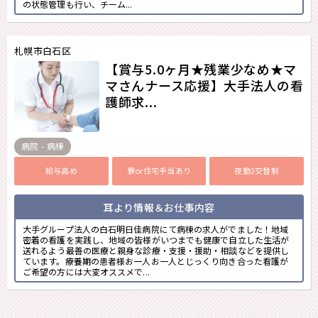
の状態管理も行い、チーム...
札幌市白石区
【賞与5.0ヶ月★残業少なめ★マ
マさんナース応援】大手法人の看
護師求...
病院 - 病棟
給与高め
寮or住宅手当あり
夜勤2交替制
耳より情報＆お仕事内容
大手グループ法人の白石明日佳病院にて病棟の求人がでました！地域
密着の看護を実践し、地域の皆様がいつまでも健康で自立した生活が
送れるよう最善の医療と親身な診療・支援・援助・相談などを提供し
ています。療養期の患者様お一人お一人とじっくり向き合った看護が
ご希望の方には大変オススメで...