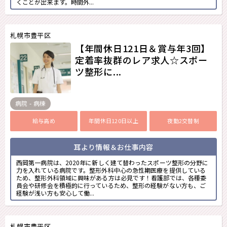
くことが出来ます。時間外...
札幌市豊平区
【年間休日121日＆賞与年3回】
定着率抜群のレア求人☆スポー
ツ整形に...
病院 - 病棟
給与高め
年間休日120日以上
夜勤2交替制
耳より情報＆お仕事内容
西岡第一病院は、2020年に新しく建て替わったスポーツ整形の分野に
力を入れている病院です。整形外科中心の急性期医療を提供している
ため、整形外科領域に興味がある方は必見です！看護部では、各種委
員会や研修会を積極的に行っているため、整形の経験がない方も、ご
経験が浅い方も安心して働...
札幌市豊平区