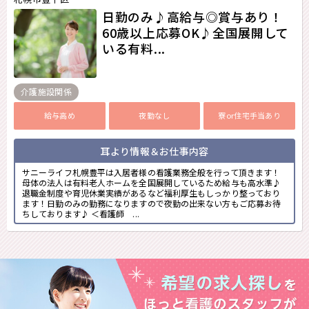
日勤のみ♪高給与◎賞与あり！
60歳以上応募OK♪全国展開して
いる有料...
介護施設関係
給与高め
夜勤なし
寮or住宅手当あり
耳より情報＆お仕事内容
サニーライフ札幌豊平は入居者様の看護業務全般を行って頂きます！
母体の法人は有料老人ホームを全国展開しているため給与も高水準♪
退職金制度や育児休業実績があるなど福利厚生もしっかり整っており
ます！日勤のみの勤務になりますので夜勤の出来ない方もご応募お待
ちしております♪ ＜看護師 ...