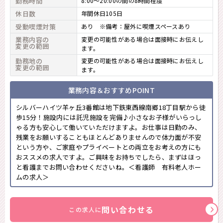
勤務時間
8:00～20:00の間の8時間程度
休日数
年間休日105日
受動喫煙対策
あり ※備考：屋外に喫煙スペースあり
業務内容の
変更の可能性がある場合は面接時にお伝えし
変更の範囲
ます。
勤務地の
変更の可能性がある場合は面接時にお伝えし
変更の範囲
ます。
業務内容＆おすすめPOINT
シルバーハイツ羊ヶ丘3番館は地下鉄東西線南郷18丁目駅から徒
歩15分！施設内には託児施設を完備♪小さなお子様がいらっし
ゃる方も安心して働いていただけますよ。お仕事は日勤のみ、
残業をお願いすることもほとんどありませんので体力面が不安
という方や、ご家庭やプライベートとの両立をお考えの方にも
おススメの求人ですよ。ご興味をお持ちでしたら、まずはほっ
と看護までお問い合わせくださいね。＜看護師 有料老人ホー
ムの求人＞
問い合わせる
この求人に