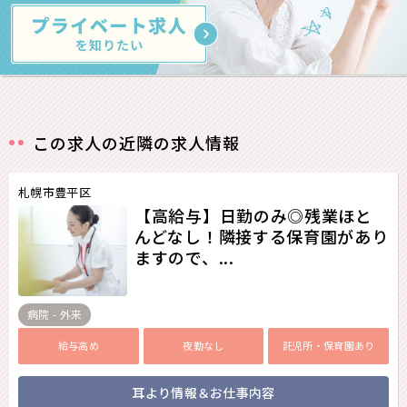
この求人の近隣の求人情報
札幌市豊平区
【高給与】日勤のみ◎残業ほと
んどなし！隣接する保育園があり
ますので、...
病院 - 外来
給与高め
夜勤なし
託児所・保育園あり
耳より情報＆お仕事内容