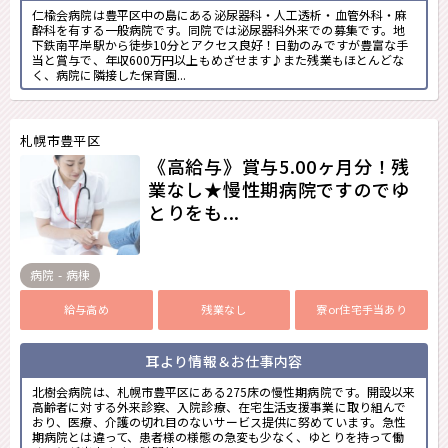
仁楡会病院は豊平区中の島にある泌尿器科・人工透析・血管外科・麻
酔科を有する一般病院です。同院では泌尿器科外来での募集です。地
下鉄南平岸駅から徒歩10分とアクセス良好！日勤のみですが豊富な手
当と賞与で、年収600万円以上もめざせます♪また残業もほとんどな
く、病院に隣接した保育園...
札幌市豊平区
《高給与》賞与5.00ヶ月分！残
業なし★慢性期病院ですのでゆ
とりをも...
病院 - 病棟
給与高め
残業なし
寮or住宅手当あり
耳より情報＆お仕事内容
北樹会病院は、札幌市豊平区にある275床の慢性期病院です。開設以来
高齢者に対する外来診察、入院診療、在宅生活支援事業に取り組んで
おり、医療、介護の切れ目のないサービス提供に努めています。急性
期病院とは違って、患者様の様態の急変も少なく、ゆとりを持って働