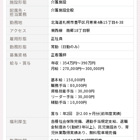
施設形態
介護施設
配属先・
介護施設全般
担当業務
勤務地
北海道札幌市豊平区月寒東4条15丁目4-38
アクセス
東西線 南郷18丁目駅
雇用形態
正社員
勤務形態
常勤（日勤のみ）
募集資格
正看護師
給与・賞与
年収：354万円～390万円
月給：270,000円～300,000円
基本給：150,000円
職務手当：80,000円
資格技能手当：30,000円
リーダー手当：30,000円
精勤手当：10,000円
賞与：年2回 計2.00ヶ月分(前年度実績)
福利厚生
各種社会保険完備、通勤手当規定支給、退職
金制度あり(勤続3年以上)、託児施設あり、育
児休業取得実績あり、無料駐車場完備