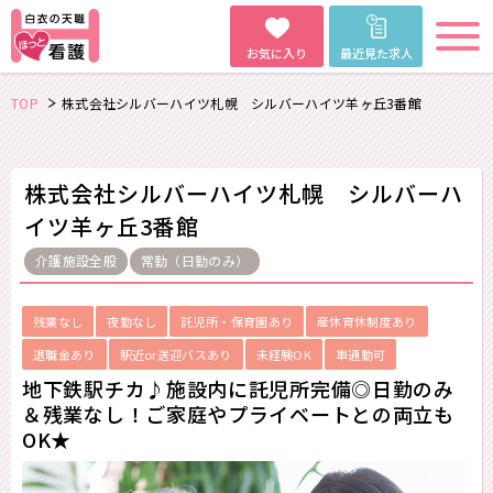
お気に入り
最近見た求人
TOP
株式会社シルバーハイツ札幌 シルバーハイツ羊ヶ丘3番館
株式会社シルバーハイツ札幌 シルバーハ
イツ羊ヶ丘3番館
介護施設全般
常勤（日勤のみ）
残業なし
夜勤なし
託児所・保育園あり
産休育休制度あり
退職金あり
駅近or送迎バスあり
未経験OK
車通勤可
地下鉄駅チカ♪施設内に託児所完備◎日勤のみ
＆残業なし！ご家庭やプライベートとの両立も
OK★