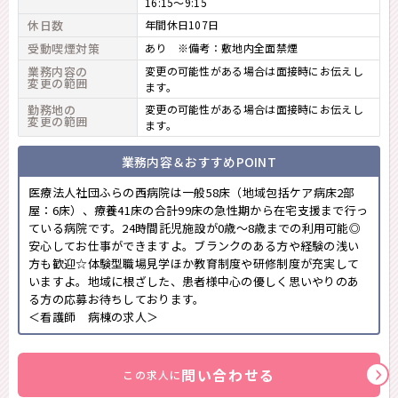
16:15～9:15
休日数
年間休日107日
受動喫煙対策
あり ※備考：敷地内全面禁煙
業務内容の
変更の可能性がある場合は面接時にお伝えし
変更の範囲
ます。
勤務地の
変更の可能性がある場合は面接時にお伝えし
変更の範囲
ます。
業務内容＆おすすめPOINT
医療法人社団ふらの西病院は一般58床（地域包括ケア病床2部
屋：6床）、療養41床の合計99床の急性期から在宅支援まで行っ
ている病院です。24時間託児施設が0歳～8歳までの利用可能◎
安心してお仕事ができますよ。ブランクのある方や経験の浅い
方も歓迎☆体験型職場見学ほか教育制度や研修制度が充実して
いますよ。地域に根ざした、患者様中心の優しく思いやりのあ
る方の応募お待ちしております。
＜看護師 病棟の求人＞
問い合わせる
この求人に