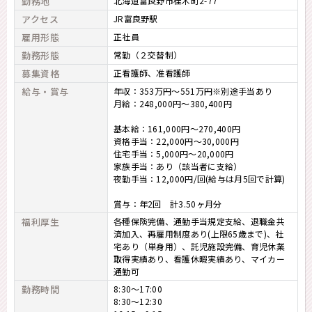
勤務地
北海道富良野市桂木町2-77
アクセス
JR富良野駅
雇用形態
正社員
勤務形態
常勤（２交替制）
募集資格
正看護師
准看護師
給与・賞与
年収：353万円～551万円※別途手当あり
月給：248,000円～380,400円
基本給：161,000円～270,400円
資格手当：22,000円～30,000円
住宅手当：5,000円～20,000円
家族手当：あり（該当者に支給）
夜勤手当：12,000円/回(給与は月5回で計算)
賞与：年2回 計3.50ヶ月分
福利厚生
各種保険完備、通勤手当規定支給、退職金共
済加入、再雇用制度あり(上限65歳まで)、社
宅あり（単身用）、託児施設完備、育児休業
取得実績あり、看護休暇実績あり、マイカー
通勤可
勤務時間
8:30～17:00
8:30～12:30