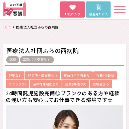
お気に入り
最近見た求人
TOP
医療法人社団ふらの西病院
医療法人社団ふらの西病院
病棟
常勤（２交替制）
残業なし
託児所・保育園あり
寮or住宅手当あり
夜勤2交替制
ブランクOK
産休育休制度あり
残業8時間以内
退職金あり
24時間託児施設完備◎ブランクのある方や経験
の浅い方も安心してお仕事できる環境です☆