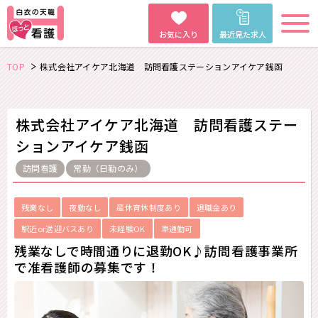
お気に入り
最近見た求人
TOP
株式会社アイケア北海道 訪問看護ステーションアイケア銭函
株式会社アイケア北海道 訪問看護ステー
ションアイケア銭函
訪問看護
常勤（日勤のみ）
残業なし
夜勤なし
産休育休制度あり
退職金あり
駅近or送迎バスあり
未経験OK
車通勤可
残業なしで時間通りに退勤OK♪訪問看護事業所
で准看護師の募集です！