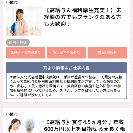
小樽市
【高給与＆福利厚生充実！】未
経験の方でもブランクのある方
も大歓迎♪
病院 - 病棟
託児所・保育園あり
寮or住宅手当あり
夜勤2交替制
耳より情報＆お仕事内容
医療法人北光会朝里中央病院は、手当が豊富かつ賞与3.7ヵ月分の支給
によって高給与＆財形貯蓄制度など福利厚生が充実している病院のた
め、安心して長く働ける環境です！教育研修の実施や社外研修への参
加も積極的に行っているため、スキルアップを目指したい方はもちろ
ん、ご経験が浅い方にもお...
小樽市
《高給与》賞与4.5ヵ月分♪年収
600万円以上を目指せる★長く働