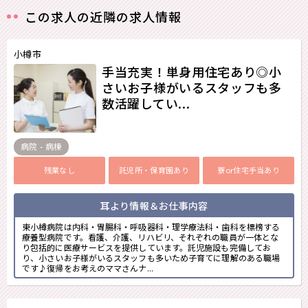
この求人の近隣の求人情報
小樽市
手当充実！単身用住宅あり◎小
さいお子様がいるスタッフも多
数活躍してい...
病院 - 病棟
残業なし
託児所・保育園あり
寮or住宅手当あり
耳より情報＆お仕事内容
東小樽病院は内科・胃腸科・呼吸器科・理学療法科・歯科を標榜する
療養型病院です。看護、介護、リハビリ、それぞれの職員が一体とな
り包括的に医療サービスを提供しています。託児施設も完備してお
り、小さいお子様がいるスタッフも多いため子育てに理解のある職場
です♪復帰をお考えのママさんナ...