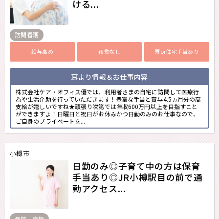
ける...
訪問看護
給与高め
夜勤なし
寮or住宅手当あり
耳より情報＆お仕事内容
株式会社ケア・オフィス優では、利用者さまの自宅に訪問して医療行
為や生活介助を行っていただきます！豊富な手当と賞与4.5ヵ月分の高
支給が嬉しいですね★頑張り次第では年収600万円以上を目指すこと
ができますよ！日曜日と祝日がお休みかつ日勤のみのお仕事なので、
ご自身のプライベートを...
小樽市
日勤のみ◎子育て中の方は保育
手当あり◎JR小樽駅目の前で通
勤アクセス...
病院 - 病棟