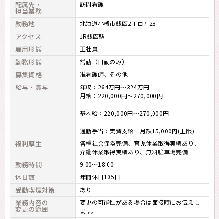
配属先・
訪問看護
担当業務
勤務地
北海道小樽市銭函2丁目7-28
アクセス
JR銭函駅
雇用形態
正社員
勤務形態
常勤（日勤のみ）
募集資格
准看護師
その他
給与・賞与
年収：264万円～324万円
月給：220,000円～270,000円
基本給：220,000円～270,000円
通勤手当：実費支給 月額15,000円(上限)
福利厚生
各種社会保険完備、育児休業取得実績あり、
介護休業取得実績あり、無料駐車場完備
勤務時間
9:00～18:00
休日数
年間休日105日
受動喫煙対策
あり
業務内容の
変更の可能性がある場合は面接時にお伝えし
変更の範囲
ます。