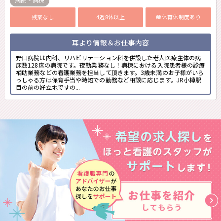
残業なし
4週8休以上
産休育休制度あり
耳より情報＆お仕事内容
野口病院は内科、リハビリテーション科を併設した老人医療主体の病
床数128床の病院です。夜勤業務なし！病棟における入院患者様の診療
補助業務などの看護業務を担当して頂きます。3歳未満のお子様がいら
っしゃる方は保育手当や時短での勤務など相談に応じます。JR小樽駅
目の前の好立地ですの...