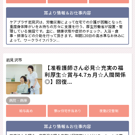
耳より情報＆お仕事内容
ケアプラザ岩見沢は、労働災害によって在宅での介護が困難となった
重度身体障がいをお持ちの方々に支援を行う、厚生労働省が設置・管
理している施設です。主に、健康状態や症状のチェック、入浴・食
事・排泄などの介助を行って頂きます。年間120日の高水準なお休みに
よって、ワークライフバラン...
岩見沢市
【准看護師さん必見☆充実の福
利厚生☆賞与4.7ヵ月☆人間関係
◎】回復...
病院 - 病棟
給与高め
寮or住宅手当あり
夜勤2交替制
耳より情報＆お仕事内容