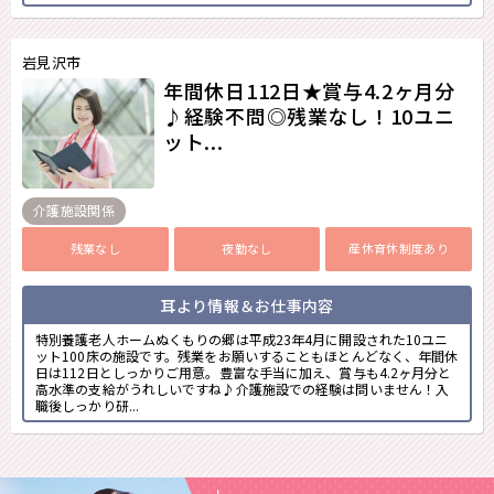
岩見沢市
年間休日112日★賞与4.2ヶ月分
♪経験不問◎残業なし！10ユニ
ット...
介護施設関係
残業なし
夜勤なし
産休育休制度あり
耳より情報＆お仕事内容
特別養護老人ホームぬくもりの郷は平成23年4月に開設された10ユニ
ット100床の施設です。残業をお願いすることもほとんどなく、年間休
日は112日としっかりご用意。豊富な手当に加え、賞与も4.2ヶ月分と
高水準の支給がうれしいですね♪介護施設での経験は問いません！入
職後しっかり研...