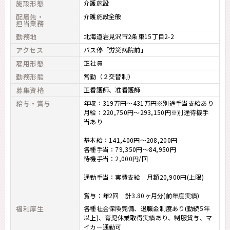
施設形態
介護施設
配属先・
介護施設全般
担当業務
勤務地
北海道岩見沢市2条東15丁目2-2
アクセス
バス停「労災病院前」
雇用形態
正社員
勤務形態
常勤（２交替制）
募集資格
正看護師
准看護師
給与・賞与
年収：319万円～431万円※別途手当支給あり
月給：220,750円～293,150円※別途待機手
当あり
基本給：141,400円～208,200円
各種手当：79,350円～84,950円
待機手当：2,000円/回
通勤手当：実費支給 月額20,900円(上限)
賞与：年2回 計3.80ヶ月分(前年度実績)
福利厚生
各種社会保険完備、退職金制度あり(勤続5年
以上)、育児休業取得実績あり、制服貸与、マ
イカー通勤可