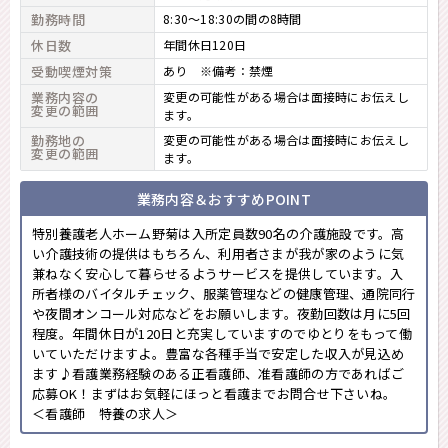
勤務時間
8:30～18:30の間の8時間
休日数
年間休日120日
受動喫煙対策
あり ※備考：禁煙
業務内容の
変更の可能性がある場合は面接時にお伝えし
変更の範囲
ます。
勤務地の
変更の可能性がある場合は面接時にお伝えし
変更の範囲
ます。
業務内容＆おすすめPOINT
特別養護老人ホーム野菊は入所定員数90名の介護施設です。高
い介護技術の提供はもちろん、利用者さまが我が家のように気
兼ねなく安心して暮らせるようサービスを提供しています。入
所者様のバイタルチェック、服薬管理などの健康管理、通院同行
や夜間オンコール対応などをお願いします。夜勤回数は月に5回
程度。年間休日が120日と充実していますのでゆとりをもって働
いていただけますよ。豊富な各種手当で安定した収入が見込め
ます♪看護業務経験のある正看護師、准看護師の方であればご
応募OK！まずはお気軽にほっと看護までお問合せ下さいね。
＜看護師 特養の求人＞