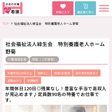
お気に入り
最近見た求人
TOP
社会福祉法人緑生会 特別養護老人ホーム野菊
社会福祉法人緑生会 特別養護老人ホーム
野菊
介護施設全般
常勤（２交替制）
年間休日120日以上
残業なし
夜勤2交替制
産休育休制度あり
退職金あり
車通勤可
年間休日120日◎残業なし！豊富な手当で高収入
が見込めます♪定員数90名の特養でお仕事で
す。