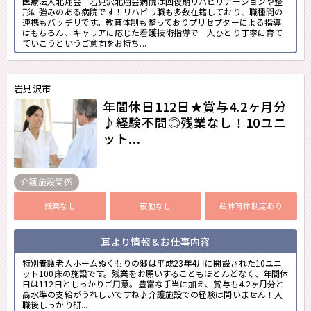
医療法人北翔会 岩見沢北翔会病院は回復期リハビリテーションや整
形に強みのある病院です！リハビリ職も多数在籍しており、職種間の
連携もバッチリです。教育体制も整っておりプリセプターによる指導
はもちろん、キャリアに応じた看護技術指導で一人ひとり丁寧に育て
ていこうというご意向をお持ち...
岩見沢市
年間休日112日★賞与4.2ヶ月分
♪経験不問◎残業なし！10ユニ
ット...
介護施設関係
残業なし
夜勤なし
産休育休制度あり
耳より情報＆お仕事内容
特別養護老人ホームぬくもりの郷は平成23年4月に開設された10ユニ
ット100床の施設です。残業をお願いすることもほとんどなく、年間休
日は112日としっかりご用意。豊富な手当に加え、賞与も4.2ヶ月分と
高水準の支給がうれしいですね♪介護施設での経験は問いません！入
職後しっかり研...