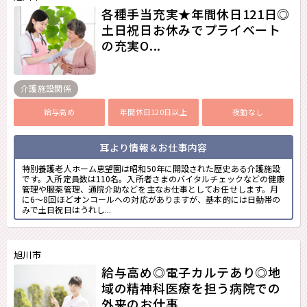
各種手当充実★年間休日121日◎
土日祝日お休みでプライベート
の充実O...
介護施設関係
給与高め
年間休日120日以上
夜勤なし
耳より情報＆お仕事内容
特別養護老人ホーム恵望園は昭和50年に開設された歴史ある介護施設
です。入所定員数は110名。入所者さまのバイタルチェックなどの健康
管理や服薬管理、通院介助などを主なお仕事としてお任せします。月
に6～8回ほどオンコールへの対応がありますが、基本的には日勤帯の
みで土日祝日はうれし...
旭川市
給与高め◎電子カルテあり◎地
域の精神科医療を担う病院での
外来のお仕事...