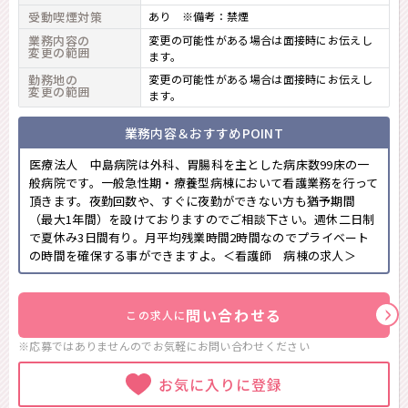
受動喫煙対策
あり ※備考：禁煙
業務内容の
変更の可能性がある場合は面接時にお伝えし
変更の範囲
ます。
勤務地の
変更の可能性がある場合は面接時にお伝えし
変更の範囲
ます。
業務内容＆おすすめPOINT
医療法人 中島病院は外科、胃腸科を主とした病床数99床の一
般病院です。一般急性期・療養型病棟において看護業務を行って
頂きます。夜勤回数や、すぐに夜勤ができない方も猶予期間
（最大1年間）を設けておりますのでご相談下さい。週休二日制
で夏休み3日間有り。月平均残業時間2時間なのでプライベート
の時間を確保する事ができますよ。＜看護師 病棟の求人＞
問い合わせる
この求人に
※応募ではありませんのでお気軽に
お問い合わせください
お気に入りに登録