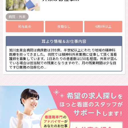
病院 - 外来
給与高め
夜勤なし
4週8休以上
耳より情報＆お仕事内容
旭川圭泉会病院は病床数は399床、半世紀以上にわたり地域の精神科
医療を担ってきました。 同院では精神科外来業務に従事して頂く准看
護師を募集しています。1日あたりの患者数は150名程度。外来が混ん
でいる場合は担当制での残業となりますので、月の残業時間は少な目
です◎業務の効率化の...