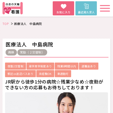
お気に入り
最近見た求人
TOP
医療法人 中島病院
医療法人 中島病院
病棟
常勤（２交替制）
夜勤2交替制
産休育休制度あり
残業8時間以内
退職金あり
駅近or送迎バスあり
未経験OK
車通勤可
JR駅から徒歩1分の病院☆残業少なめ☆夜勤が
できない方の応募もお待ちしております！