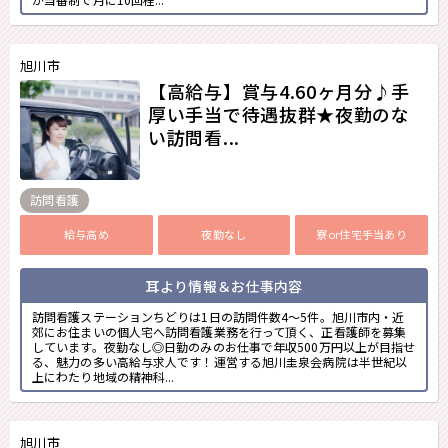
旭川市
【高給与】賞与4.60ヶ月分♪手
厚い手当で待遇抜群★夜勤のな
い訪問看...
訪問看護
給与高め
夜勤なし
寮or住宅手当あり
耳より情報＆お仕事内容
訪問看護ステーションちどりは1日の訪問件数4～5件。旭川市内・近
郊にお住まいの個人宅へ訪問看護業務を行って頂く、正看護師を募集
しています。夜勤なし◎日勤のみのお仕事で年収500万円以上が目指せ
る、魅力の多い高給与求人です！運営する旭川圭泉会病院は半世紀以
上にわたり地域の精神科...
旭川市