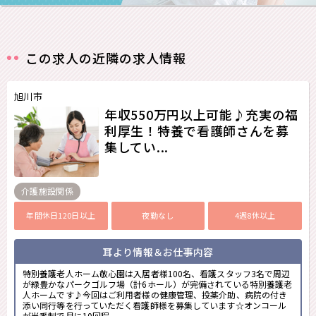
この求人の近隣の求人情報
旭川市
年収550万円以上可能♪充実の福
利厚生！特養で看護師さんを募
集してい...
介護施設関係
年間休日120日以上
夜勤なし
4週8休以上
耳より情報＆お仕事内容
特別養護老人ホーム敬心園は入居者様100名、看護スタッフ3名で周辺
が緑豊かなパークゴルフ場（計6ホール）が完備されている特別養護老
人ホームです♪今回はご利用者様の健康管理、投薬介助、病院の付き
添い同行等を行っていただく看護師様を募集しています☆オンコール
が当番制で月に10回程...