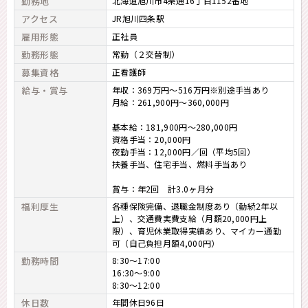
勤務地
北海道旭川市4条通16丁目1152番地
アクセス
JR旭川四条駅
雇用形態
正社員
勤務形態
常勤（２交替制）
募集資格
正看護師
給与・賞与
年収：369万円～516万円※別途手当あり
月給：261,900円～360,000円
基本給：181,900円～280,000円
資格手当：20,000円
夜勤手当：12,000円／回（平均5回）
扶養手当、住宅手当、燃料手当あり
賞与：年2回 計3.0ヶ月分
福利厚生
各種保険完備、退職金制度あり（勤続2年以
上）、交通費実費支給（月額20,000円上
限）、育児休業取得実績あり、マイカー通勤
可（自己負担月額4,000円）
勤務時間
8:30～17:00
16:30～9:00
8:30～12:00
休日数
年間休日96日