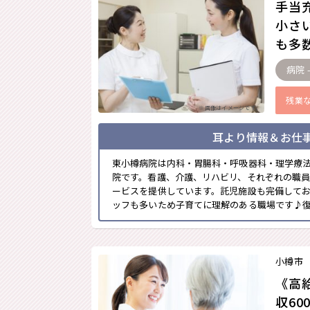
手当
小さ
も多数
病院 
残業
※画像はイメージです。
耳より情報＆お仕
東小樽病院は内科・胃腸科・呼吸器科・理学療
院です。看護、介護、リハビリ、それぞれの職
ービスを提供しています。託児施設も完備して
ッフも多いため子育てに理解のある職場です♪復帰
小樽市
《高
収6