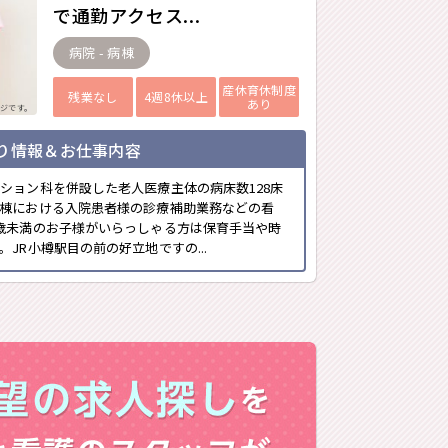
で通勤アクセス...
病院 - 病棟
産休育休制度
残業なし
4週8休以上
あり
ジです。
り情報＆お仕事内容
ション科を併設した老人医療主体の病床数128床
棟における入院患者様の診療補助業務などの看
歳未満のお子様がいらっしゃる方は保育手当や時
JR小樽駅目の前の好立地ですの...