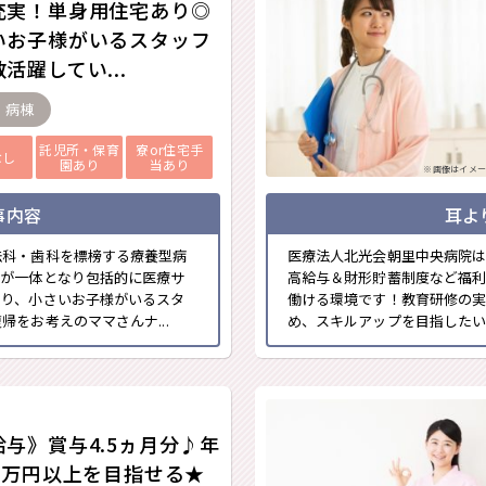
充実！単身用住宅あり◎
いお子様がいるスタッフ
活躍してい...
- 病棟
託児所・保育
寮or住宅手
なし
園あり
当あり
※画像はイメー
事内容
耳よ
法科・歯科を標榜する療養型病
医療法人北光会朝里中央病院は
員が一体となり包括的に医療サ
高給与＆財形貯蓄制度など福
おり、小さいお子様がいるスタ
働ける環境です！教育研修の実
をお考えのママさんナ...
め、スキルアップを目指したい
給与》賞与4.5ヵ月分♪年
00万円以上を目指せる★