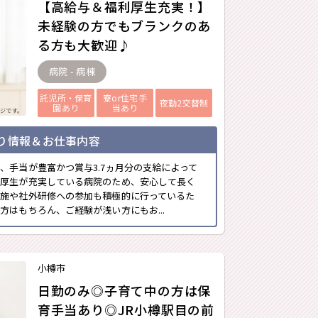
【高給与＆福利厚生充実！】
未経験の方でもブランクのあ
る方も大歓迎♪
病院 - 病棟
託児所・保育
寮or住宅手
夜勤2交替制
園あり
当あり
ジです。
り情報＆お仕事内容
、手当が豊富かつ賞与3.7ヵ月分の支給によって
利厚生が充実している病院のため、安心して長く
施や社外研修への参加も積極的に行っているた
方はもちろん、ご経験が浅い方にもお...
小樽市
日勤のみ◎子育て中の方は保
育手当あり◎JR小樽駅目の前