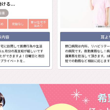
ける...
看護
寮or住宅手
高め
夜勤なし
当あり
※画像はイメー
事内容
耳よ
自宅に訪問して医療行為や生活
野口病院は内科、リハビリテー
.5ヵ月分の高支給が嬉しいです
の病院です。夜勤業務なし！病
ことができますよ！日曜日と祝日
護業務を担当して頂きます。3
ライベートを...
短での勤務など相談に応じます。