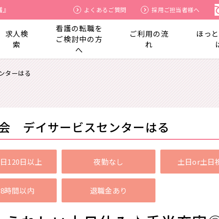
護』
よくあるご質問
採用ご担当者様へ
看護の転職を
求人検
ご利用の流
ほっ
ご検討中の方
索
れ
へ
ンターはる
会 デイサービスセンターはる
日120日以上
夜勤なし
土日or土日
8時間以内
退職金あり