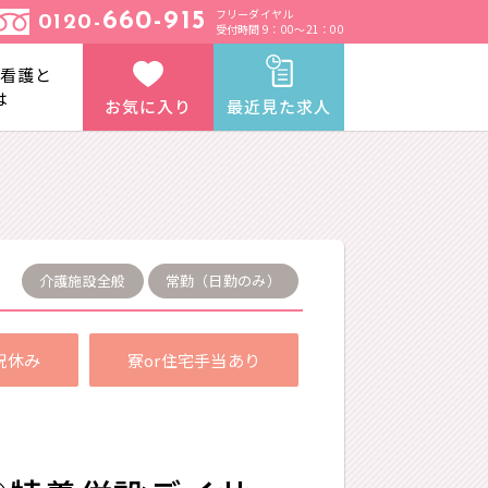
フリーダイヤル
660-915
0120-
受付時間 9：00～21：00
と看護と
は
お気に入り
最近見た求人
介護施設全般
常勤（日勤のみ）
祝休み
寮or住宅手当あり