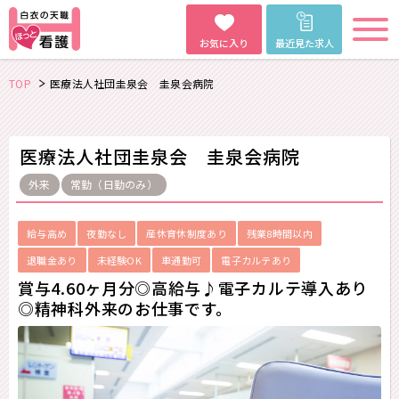
お気に入り
最近見た求人
TOP
医療法人社団圭泉会 圭泉会病院
医療法人社団圭泉会 圭泉会病院
外来
常勤（日勤のみ）
給与高め
夜勤なし
産休育休制度あり
残業8時間以内
退職金あり
未経験OK
車通勤可
電子カルテあり
賞与4.60ヶ月分◎高給与♪電子カルテ導入あり
◎精神科外来のお仕事です。