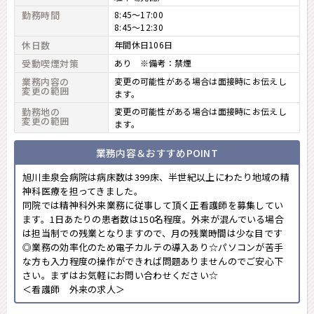
勤務時間
8:45～17:00
8:45～12:30
休日数
年間休日106日
受動喫煙対策
あり ※備考：禁煙
業務内容の
変更の可能性がある場合は面接時にお伝えし
変更の範囲
ます。
勤務地の
変更の可能性がある場合は面接時にお伝えし
変更の範囲
ます。
業務内容＆おすすめPOINT
旭川圭泉会病院は病床数は399床、半世紀以上にわたり地域の精
神科医療を担ってきました。
同院では精神科外来業務に従事して頂く正看護師を募集してい
ます。1日あたりの患者数は150名程度。外来が混んでいる場合
は担当制での残業となりますので、月の残業時間は少な目です
◎業務の効率化のため電子カルテの導入あり☆パソコンが苦手
な方も入力程度の操作ができれば問題ありませんのでご安心下
さい。まずはお気軽にお問い合わせください☆
＜看護師 外来の求人＞