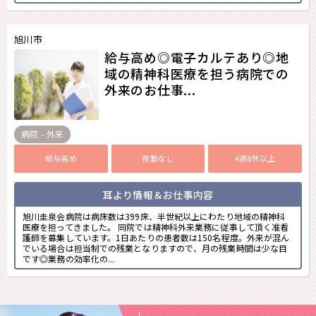
旭川市
給与高め◎電子カルテあり◎地
域の精神科医療を担う病院での
外来のお仕事...
病院 - 外来
給与高め
夜勤なし
4週8休以上
耳より情報＆お仕事内容
旭川圭泉会病院は病床数は399床、半世紀以上にわたり地域の精神科
医療を担ってきました。 同院では精神科外来業務に従事して頂く准看
護師を募集しています。1日あたりの患者数は150名程度。外来が混ん
でいる場合は担当制での残業となりますので、月の残業時間は少な目
です◎業務の効率化の...