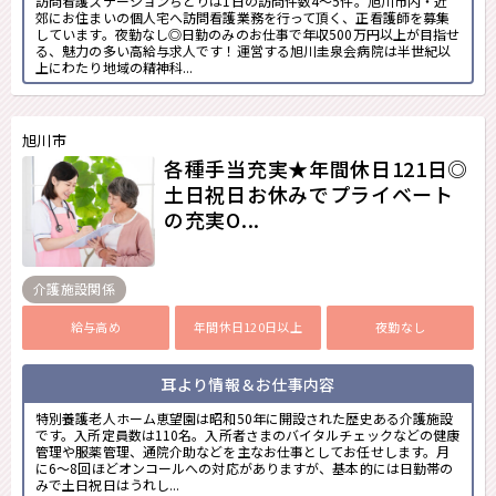
訪問看護ステーションちどりは1日の訪問件数4～5件。旭川市内・近
郊にお住まいの個人宅へ訪問看護業務を行って頂く、正看護師を募集
しています。夜勤なし◎日勤のみのお仕事で年収500万円以上が目指せ
る、魅力の多い高給与求人です！運営する旭川圭泉会病院は半世紀以
上にわたり地域の精神科...
旭川市
各種手当充実★年間休日121日◎
土日祝日お休みでプライベート
の充実O...
介護施設関係
給与高め
年間休日120日以上
夜勤なし
耳より情報＆お仕事内容
特別養護老人ホーム恵望園は昭和50年に開設された歴史ある介護施設
です。入所定員数は110名。入所者さまのバイタルチェックなどの健康
管理や服薬管理、通院介助などを主なお仕事としてお任せします。月
に6～8回ほどオンコールへの対応がありますが、基本的には日勤帯の
みで土日祝日はうれし...