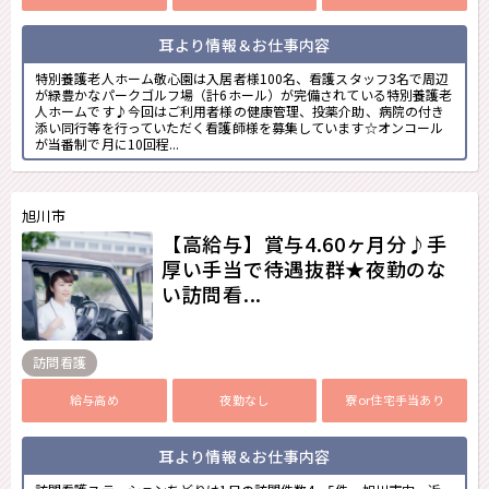
耳より情報＆お仕事内容
特別養護老人ホーム敬心園は入居者様100名、看護スタッフ3名で周辺
が緑豊かなパークゴルフ場（計6ホール）が完備されている特別養護老
人ホームです♪今回はご利用者様の健康管理、投薬介助、病院の付き
添い同行等を行っていただく看護師様を募集しています☆オンコール
が当番制で月に10回程...
旭川市
【高給与】賞与4.60ヶ月分♪手
厚い手当で待遇抜群★夜勤のな
い訪問看...
訪問看護
給与高め
夜勤なし
寮or住宅手当あり
耳より情報＆お仕事内容