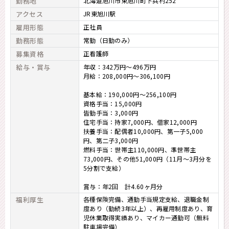
勤務地
北海道旭川市東旭川町下兵村252
アクセス
JR東旭川駅
雇用形態
正社員
勤務形態
常勤（日勤のみ）
募集資格
正看護師
給与・賞与
年収：342万円～496万円
月給：208,000円～306,100円
基本給：190,000円～256,100円
資格手当：15,000円
皆勤手当：3,000円
住宅手当：持家7,000円、借家12,000円
扶養手当：配偶者10,000円、第一子5,000
円、第二子3,000円
燃料手当：世帯主110,000円、準世帯主
73,000円、その他51,000円（11月～3月分を
5分割で支給）
賞与：年2回 計4.60ヶ月分
福利厚生
各種保険完備、通勤手当規定支給、退職金制
度あり（勤続3年以上）、再雇用制度あり、育
児休業取得実績あり、マイカー通勤可（無料
駐車場完備）