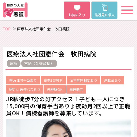
お気に入り
最近見た求人
TOP
医療法人社団憲仁会 牧田病院
医療法人社団憲仁会 牧田病院
病棟
常勤（２交替制）
寮or住宅手当あり
夜勤2交替制
産休育休制度あり
退職金あり
駅近or送迎バスあり
未経験OK
車通勤可
JR駅徒歩7分の好アクセス！子ども一人につき
15,000円の保育手当あり♪夜勤月2回以上で正職
員OK！病棟看護師を募集しています。