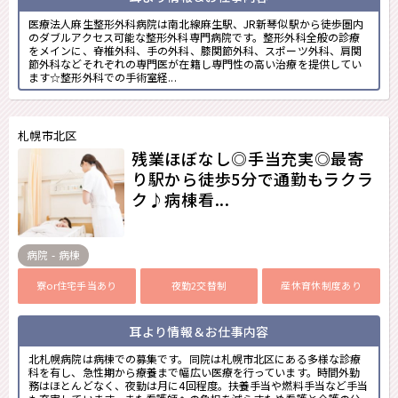
医療法人麻生整形外科病院は南北線麻生駅、JR新琴似駅から徒歩圏内
のダブルアクセス可能な整形外科専門病院です。整形外科全般の診療
をメインに、脊椎外科、手の外科、膝関節外科、スポーツ外科、肩関
節外科などそれぞれの専門医が在籍し専門性の高い治療を提供してい
ます☆整形外科での手術室経...
札幌市北区
残業ほぼなし◎手当充実◎最寄
り駅から徒歩5分で通勤もラクラ
ク♪病棟看...
病院 - 病棟
寮or住宅手当あり
夜勤2交替制
産休育休制度あり
耳より情報＆お仕事内容
北札幌病院は病棟での募集です。同院は札幌市北区にある多様な診療
科を有し、急性期から療養まで幅広い医療を行っています。時間外勤
務はほとんどなく、夜勤は月に4回程度。扶養手当や燃料手当など手当