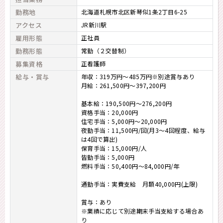
勤務地
北海道札幌市北区新琴似1条2丁目6-25
アクセス
JR新川駅
雇用形態
正社員
勤務形態
常勤（２交替制）
募集資格
正看護師
給与・賞与
年収：319万円～485万円※別途賞与あり
月給：261,500円～397,200円
基本給：190,500円～276,200円
資格手当：20,000円
住宅手当：5,000円～20,000円
夜勤手当：11,500円/回(月3～4回程度、給与
は4回で算出)
保育手当：15,000円/人
皆勤手当：5,000円
燃料手当：50,400円～84,000円/年
通勤手当：実費支給 月額40,000円(上限)
賞与：あり
※業績に応じて別途期末手当支給する場合あ
り