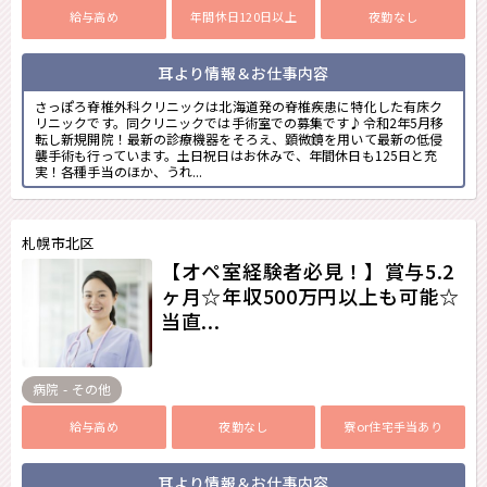
給与高め
年間休日120日以上
夜勤なし
耳より情報＆お仕事内容
さっぽろ脊椎外科クリニックは北海道発の脊椎疾患に特化した有床ク
リニックです。同クリニックでは手術室での募集です♪令和2年5月移
転し新規開院！最新の診療機器をそろえ、顕微鏡を用いて最新の低侵
襲手術も行っています。土日祝日はお休みで、年間休日も125日と充
実！各種手当のほか、うれ...
札幌市北区
【オペ室経験者必見！】賞与5.2
ヶ月☆年収500万円以上も可能☆
当直...
病院 - その他
給与高め
夜勤なし
寮or住宅手当あり
耳より情報＆お仕事内容