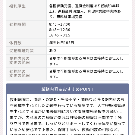
福利厚生
各種保険完備、退職金制度あり(勤続3年以
上)、退職金共済加入、育児休業取得実績あ
り、無料駐車場完備
勤務時間
8:45～17:00
8:45～12:30
16:45～9:15
休日数
年間休日108日
受動喫煙対策
あり
業務内容の
変更の可能性がある場合は面接時にお伝えし
変更の範囲
ます。
勤務地の
変更の可能性がある場合は面接時にお伝えし
変更の範囲
ます。
業務内容＆おすすめPOINT
牧田病院は、喘息・COPD・呼吸不全・肺癌など呼吸器内科の専
門領域を中心とした治療を行っている病院です。人工呼吸器管理
を中心とする障がい者等病棟において看護業務全般をお願いし
ますが、内科系のご経験があれば呼吸器の経験は不問です！独
り立ちできるまで、しっかりとサポートしてくれる体制が整って
いるため安心です♪また、保育手当や、夜勤回数の相談など、