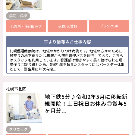
病院 - 病棟
託児所・保育園あり
夜勤2交替制
ブランクOK
耳より情報＆お仕事内容
札幌優翔館病院は、地域のかかりつけ病院です。地域の方々のために
最寄りの地下鉄またはJR駅から無料送迎バスを運行しており、こちら
はスタッフも利用しています。看護部は働きやすく長く続けられる環
境作りに取り組むため、勤続1年を超えたスタッフにはバースデー休暇
として、誕生月に年次有給...
札幌市北区
地下鉄5分♪令和2年5月に移転新
規開院！土日祝日お休み◎賞与5
ヶ月分...
クリニック