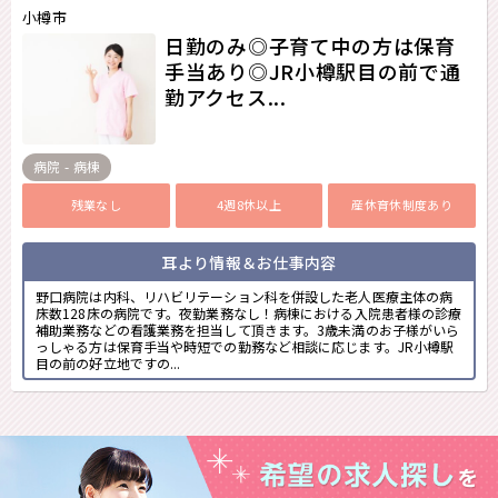
小樽市
日勤のみ◎子育て中の方は保育
手当あり◎JR小樽駅目の前で通
勤アクセス...
病院 - 病棟
残業なし
4週8休以上
産休育休制度あり
耳より情報＆お仕事内容
野口病院は内科、リハビリテーション科を併設した老人医療主体の病
床数128床の病院です。夜勤業務なし！病棟における入院患者様の診療
補助業務などの看護業務を担当して頂きます。3歳未満のお子様がいら
っしゃる方は保育手当や時短での勤務など相談に応じます。JR小樽駅
目の前の好立地ですの...