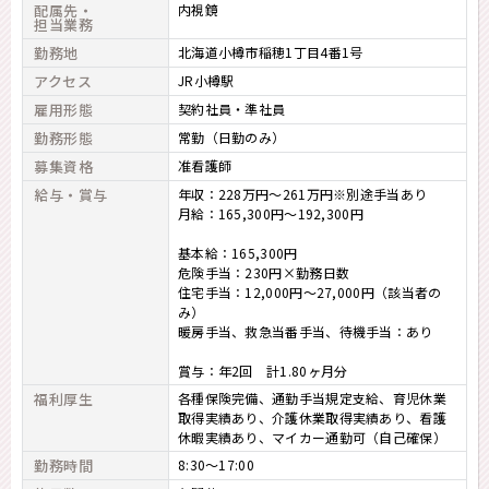
配属先・
内視鏡
担当業務
勤務地
北海道小樽市稲穂1丁目4番1号
アクセス
JR小樽駅
雇用形態
契約社員・準社員
勤務形態
常勤（日勤のみ）
募集資格
准看護師
給与・賞与
年収：228万円～261万円※別途手当あり
月給：165,300円～192,300円
基本給：165,300円
危険手当：230円×勤務日数
住宅手当：12,000円～27,000円（該当者の
み）
暖房手当、救急当番手当、待機手当：あり
賞与：年2回 計1.80ヶ月分
福利厚生
各種保険完備、通勤手当規定支給、育児休業
取得実績あり、介護休業取得実績あり、看護
休暇実績あり、マイカー通勤可（自己確保）
勤務時間
8:30～17:00