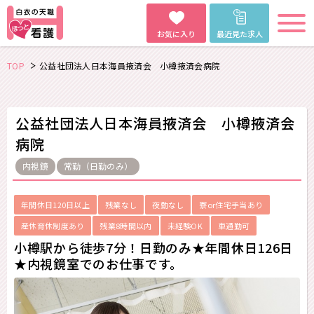
お気に入り
最近見た求人
TOP
公益社団法人日本海員掖済会 小樽掖済会病院
公益社団法人日本海員掖済会 小樽掖済会
病院
内視鏡
常勤（日勤のみ）
年間休日120日以上
残業なし
夜勤なし
寮or住宅手当あり
産休育休制度あり
残業8時間以内
未経験OK
車通勤可
小樽駅から徒歩7分！日勤のみ★年間休日126日
★内視鏡室でのお仕事です。