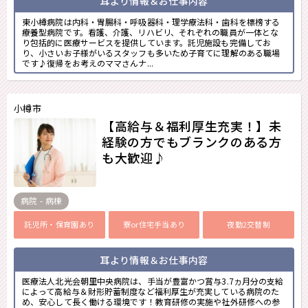
耳より情報＆お仕事内容
東小樽病院は内科・胃腸科・呼吸器科・理学療法科・歯科を標榜する
療養型病院です。看護、介護、リハビリ、それぞれの職員が一体とな
り包括的に医療サービスを提供しています。託児施設も完備してお
り、小さいお子様がいるスタッフも多いため子育てに理解のある職場
です♪復帰をお考えのママさんナ...
小樽市
【高給与＆福利厚生充実！】未
経験の方でもブランクのある方
も大歓迎♪
病院 - 病棟
託児所・保育園あり
寮or住宅手当あり
夜勤2交替制
耳より情報＆お仕事内容
医療法人北光会朝里中央病院は、手当が豊富かつ賞与3.7ヵ月分の支給
によって高給与＆財形貯蓄制度など福利厚生が充実している病院のた
め、安心して長く働ける環境です！教育研修の実施や社外研修への参