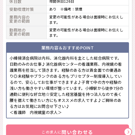
休日数
年間休日126日
受動喫煙対策
あり ※備考：禁煙
業務内容の
変更の可能性がある場合は面接時にお伝えし
変更の範囲
ます。
勤務地の
変更の可能性がある場合は面接時にお伝えし
変更の範囲
ます。
業務内容＆おすすめPOINT
小樽掖済会病院は内科、消化器内科を主とした総合病院です。
日勤のみのお仕事♪消化器病センターの看護業務、内視鏡の看
護業務を担当して頂きます。経験のある方は賃金面での優遇あ
り◎未経験やブランクのある方もプリセプター制度導入してい
るので、安心してお仕事ができますよ♪子育て中の方や経験の
浅い方も働きやすい環境が整っています。小樽駅から徒歩7分の
通勤に便利な好立地☆安定した経営基盤を持つ法人なので長く
腰を据えて働きたい方にもオススメの求人ですよ♪ご興味のあ
る方はお気軽にお問合せ下さい♪
＜看護師 内視鏡室の求人＞
問い合わせる
この求人に