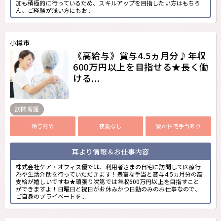
加も積極的に行っているため、スキルアップを目指したい方はもちろ
ん、ご経験が浅い方にもお...
小樽市
《高給与》賞与4.5ヵ月分♪年収
600万円以上を目指せる★長く働
ける...
訪問看護
給与高め
夜勤なし
寮or住宅手当あり
耳より情報＆お仕事内容
株式会社ケア・オフィス優では、利用者さまの自宅に訪問して医療行
為や生活介助を行っていただきます！豊富な手当と賞与4.5ヵ月分の高
支給が嬉しいですね★頑張り次第では年収600万円以上を目指すこと
ができますよ！日曜日と祝日がお休みかつ日勤のみのお仕事なので、
ご自身のプライベートを...