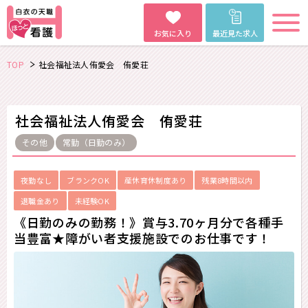
お気に入り
最近見た求人
TOP
社会福祉法人侑愛会 侑愛荘
社会福祉法人侑愛会 侑愛荘
その他
常勤（日勤のみ）
夜勤なし
ブランクOK
産休育休制度あり
残業8時間以内
退職金あり
未経験OK
《日勤のみの勤務！》賞与3.70ヶ月分で各種手
当豊富★障がい者支援施設でのお仕事です！