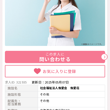
※画像はイメージです。
この求人に
問い合わせる
お気に入りに登録
求人ID: 321935
更新日：
2025年05月07日
施設名
社会福祉法人侑愛会 侑愛荘
施設形態
その他
配属先・
その他
担当業務