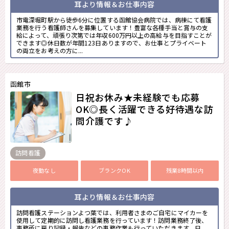
耳より情報＆お仕事内容
市電深堀町駅から徒歩6分に位置する函館協会病院では、病棟にて看護
業務を行う看護師さんを募集しています！豊富な各種手当と賞与の支
給によって、頑張り次第では年収600万円以上の高給与を目指すことが
できます◎休日数が年間123日ありますので、お仕事とプライベート
の両立をお考えの方に...
函館市
日祝お休み★未経験でも応募
OK◎長く活躍できる好待遇な訪
問介護です♪
訪問看護
夜勤なし
ブランクOK
残業8時間以内
耳より情報＆お仕事内容
訪問看護ステーションよつ葉では、利用者さまのご自宅にマイカーを
使用して定期的に訪問し看護業務を行っています！訪問業務終了後、
事務所に戻り記録・報告などの事務作業も行っていただきます。日