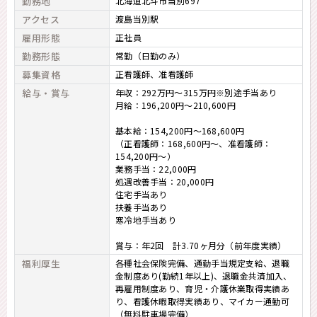
勤務地
北海道北斗市当別697
アクセス
渡島当別駅
雇用形態
正社員
勤務形態
常勤（日勤のみ）
募集資格
正看護師
准看護師
給与・賞与
年収：292万円～315万円※別途手当あり
月給：196,200円～210,600円
基本給：154,200円～168,600円
（正看護師：168,600円～、准看護師：
154,200円～）
業務手当：22,000円
処遇改善手当：20,000円
住宅手当あり
扶養手当あり
寒冷地手当あり
賞与：年2回 計3.70ヶ月分（前年度実績）
福利厚生
各種社会保険完備、通勤手当規定支給、退職
金制度あり(勤続1年以上)、退職金共済加入、
再雇用制度あり、育児・介護休業取得実績あ
り、看護休暇取得実績あり、マイカー通勤可
（無料駐車場完備）