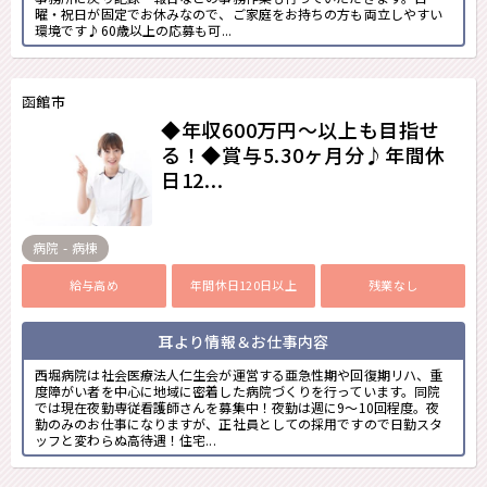
曜・祝日が固定でお休みなので、ご家庭をお持ちの方も両立しやすい
環境です♪60歳以上の応募も可...
函館市
◆年収600万円～以上も目指せ
る！◆賞与5.30ヶ月分♪年間休
日12...
病院 - 病棟
給与高め
年間休日120日以上
残業なし
耳より情報＆お仕事内容
西堀病院は社会医療法人仁生会が運営する亜急性期や回復期リハ、重
度障がい者を中心に地域に密着した病院づくりを行っています。同院
では現在夜勤専従看護師さんを募集中！夜勤は週に9～10回程度。夜
勤のみのお仕事になりますが、正社員としての採用ですので日勤スタ
ッフと変わらぬ高待遇！住宅...