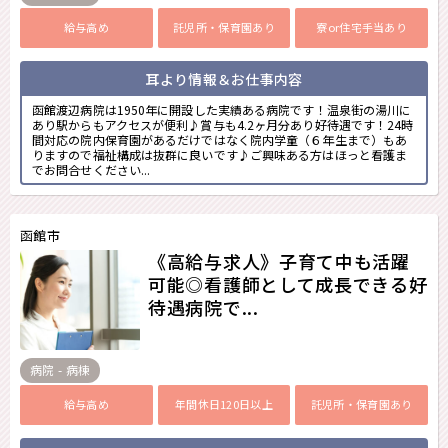
給与高め
託児所・保育園あり
寮or住宅手当あり
耳より情報＆お仕事内容
函館渡辺病院は1950年に開設した実績ある病院です！温泉街の湯川に
あり駅からもアクセスが便利♪賞与も4.2ヶ月分あり好待遇です！24時
間対応の院内保育園があるだけではなく院内学童（６年生まで）もあ
りますので福祉構成は抜群に良いです♪ご興味ある方はほっと看護ま
でお問合せください...
函館市
《高給与求人》子育て中も活躍
可能◎看護師として成長できる好
待遇病院で...
病院 - 病棟
給与高め
年間休日120日以上
託児所・保育園あり