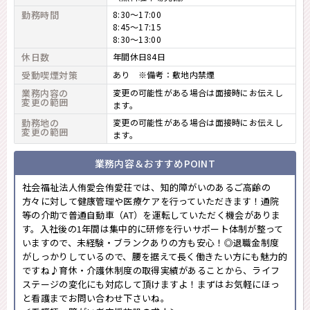
勤務時間
8:30～17:00
8:45～17:15
8:30～13:00
休日数
年間休日84日
受動喫煙対策
あり ※備考：敷地内禁煙
業務内容の
変更の可能性がある場合は面接時にお伝えし
変更の範囲
ます。
勤務地の
変更の可能性がある場合は面接時にお伝えし
変更の範囲
ます。
業務内容＆おすすめPOINT
社会福祉法人侑愛会侑愛荘では、知的障がいのあるご高齢の
方々に対して健康管理や医療ケアを行っていただきます！通院
等の介助で普通自動車（AT）を運転していただく機会がありま
す。入社後の1年間は集中的に研修を行いサポート体制が整って
いますので、未経験・ブランクありの方も安心！◎退職金制度
がしっかりしているので、腰を据えて長く働きたい方にも魅力的
ですね♪育休・介護休制度の取得実績があることから、ライフ
ステージの変化にも対応して頂けますよ！まずはお気軽にほっ
と看護までお問い合わせ下さいね。