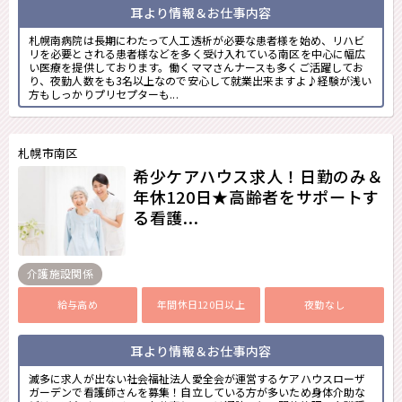
耳より情報＆お仕事内容
札幌南病院は長期にわたって人工透析が必要な患者様を始め、リハビ
リを必要とされる患者様などを多く受け入れている南区を中心に幅広
い医療を提供しております。働くママさんナースも多くご活躍してお
り、夜勤人数をも3名以上なので安心して就業出来ますよ♪経験が浅い
方もしっかりプリセプターも...
札幌市南区
希少ケアハウス求人！日勤のみ＆
年休120日★高齢者をサポートす
る看護...
介護施設関係
給与高め
年間休日120日以上
夜勤なし
耳より情報＆お仕事内容
滅多に求人が出ない社会福祉法人愛全会が運営するケアハウスローザ
ガーデンで看護師さんを募集！自立している方が多いため身体介助な