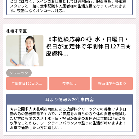
どはほぼなく、メインのお仕事としては通院同行、服薬管理、多職種
スタッフと一緒に食事配膳や入居者様の生活支援を行っていただきま
す。夜勤はなくオンコール対応...
札幌市南区
《未経験応募OK》水・日曜日・
祝日が固定休で年間休日127日★
皮膚科...
クリニック
年間休日120日以上
夜勤なし
寮or住宅手当あり
耳より情報＆お仕事内容
★非公開求人★札幌市南区にある皮膚科クリニックでの募集です♪日
勤のみの勤務形態ですので、ご家庭をお持ちの方や体の負担を軽減し
たい方にもオススメ！水・日・祝日が固定のお休みは年間127日と高
水準なことから、ワークライフバランスの整った生活が叶いますよ！
お車で通勤したい方に嬉しい...