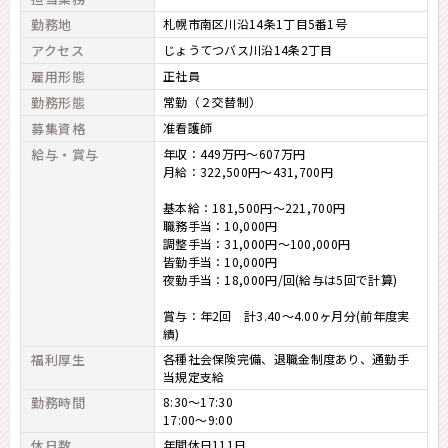
勤務地
札幌市南区川沿14条1丁目5番1号
アクセス
じょうてつバス川沿14条2丁目
雇用形態
正社員
勤務形態
常勤（２交替制）
募集資格
准看護師
給与・賞与
年収：449万円～607万円
月給：322,500円～431,700円
基本給：181,500円～221,700円
職務手当：10,000円
調整手当：31,000円～100,000円
皆勤手当：10,000円
夜勤手当：18,000円/回(給与は5回で計算)
賞与：年2回 計3.40～4.00ヶ月分(前年度実
績)
福利厚生
各種社会保険完備、退職金制度あり、通勤手
当規定支給
勤務時間
8:30～17:30
17:00～9:00
休日数
年間休日111日