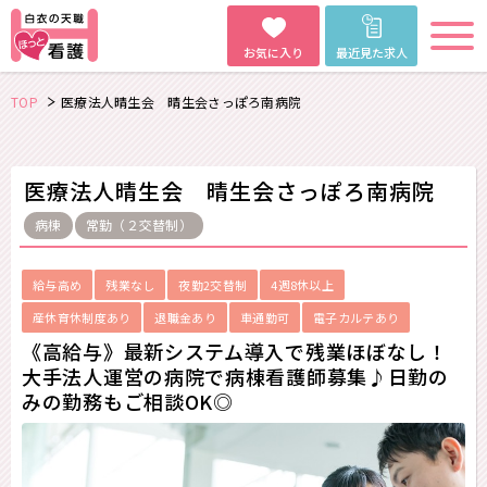
お気に入り
最近見た求人
TOP
医療法人晴生会 晴生会さっぽろ南病院
医療法人晴生会 晴生会さっぽろ南病院
病棟
常勤（２交替制）
給与高め
残業なし
夜勤2交替制
4週8休以上
産休育休制度あり
退職金あり
車通勤可
電子カルテあり
《高給与》最新システム導入で残業ほぼなし！
大手法人運営の病院で病棟看護師募集♪日勤の
みの勤務もご相談OK◎