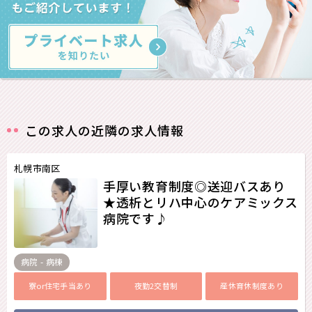
この求人の近隣の求人情報
札幌市南区
手厚い教育制度◎送迎バスあり
★透析とリハ中心のケアミックス
病院です♪
病院 - 病棟
寮or住宅手当あり
夜勤2交替制
産休育休制度あり