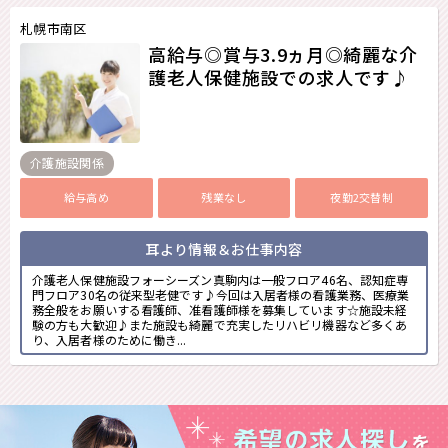
札幌市南区
高給与◎賞与3.9ヵ月◎綺麗な介
護老人保健施設での求人です♪
介護施設関係
給与高め
残業なし
夜勤2交替制
耳より情報＆お仕事内容
介護老人保健施設フォーシーズン真駒内は一般フロア46名、認知症専
門フロア30名の従来型老健です♪今回は入居者様の看護業務、医療業
務全般をお願いする看護師、准看護師様を募集しています☆施設未経
験の方も大歓迎♪また施設も綺麗で充実したリハビリ機器など多くあ
り、入居者様のために働き...