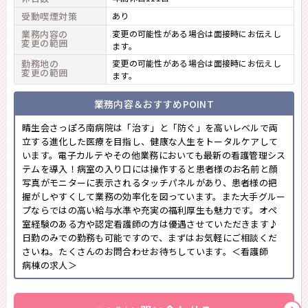
受動喫煙対策
あり
業務内容の
変更の可能性がある場合は面接時にお伝えし
変更の範囲
ます。
勤務地の
変更の可能性がある場合は面接時にお伝えし
変更の範囲
ます。
業務内容＆おすすめPOINT
晴生会さっぽろ南病院は「治す」と「防ぐ」を高いレベルで両
立する進化した医療を目指し、健康な人生をトータルケアして
います。電子カルテやその他業務においても最新の看護管理シス
テムを導入！病室の入り口には操作すると患者様のお名前と顔
写真がモニターに表示されるタッチパネルがあり、患者様の把
握がしやすくして業務の効率化を図っています。また大手グルー
プならではの高い給与水準や充実の福利厚生も魅力です。オペ
室経験のある方や認定看護師の方は優遇させていただきます♪
日勤のみでの勤務も可能ですので、まずはお気軽にご相談くだ
さいね。たくさんのお問合わせお待ちしています。＜看護師
病棟の求人＞