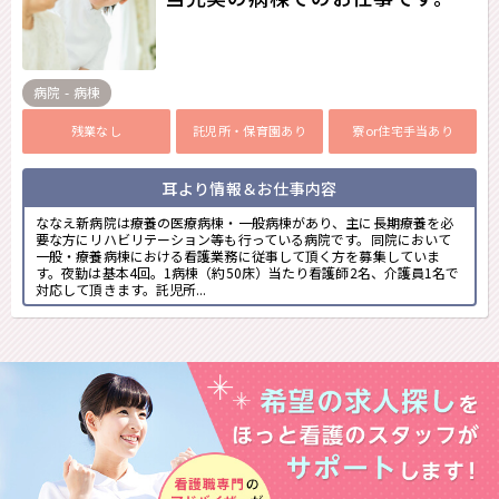
病院 - 病棟
残業なし
託児所・保育園あり
寮or住宅手当あり
耳より情報＆お仕事内容
ななえ新病院は療養の医療病棟・一般病棟があり、主に長期療養を必
要な方にリハビリテーション等も行っている病院です。同院において
一般・療養病棟における看護業務に従事して頂く方を募集していま
す。夜勤は基本4回。1病棟（約50床）当たり看護師2名、介護員1名で
対応して頂きます。託児所...