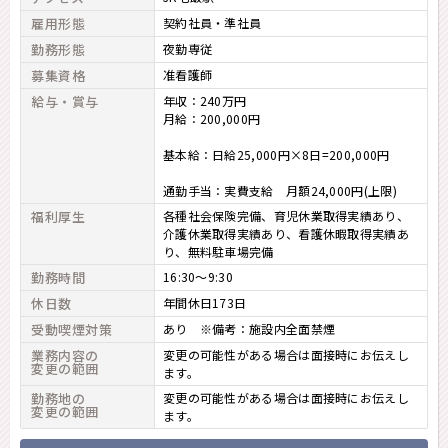
雇用形態
契約社員・準社員
勤務形態
夜勤専従
募集資格
准看護師
給与・賞与
年収：240万円
月給：200,000円
基本給：日給25,000円×8日=200,000円
通勤手当：実費支給 月額24,000円(上限)
福利厚生
各種社会保険完備、育児休業取得実績あり、
介護休業取得実績あり、看護休暇取得実績あ
り、無料駐車場完備
勤務時間
16:30～9:30
休日数
年間休日173日
受動喫煙対策
あり ※備考：施設内全面禁煙
業務内容の
変更の可能性がある場合は面接時にお伝えし
変更の範囲
ます。
勤務地の
変更の可能性がある場合は面接時にお伝えし
変更の範囲
ます。