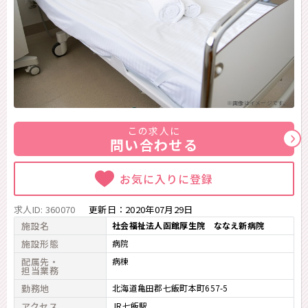
※画像はイメージです。
この求人に
問い合わせる
お気に入りに登録
求人ID: 360070
更新日：
2020年07月29日
施設名
社会福祉法人函館厚生院 ななえ新病院
施設形態
病院
配属先・
病棟
担当業務
勤務地
北海道亀田郡七飯町本町657-5
アクセス
JR七飯駅