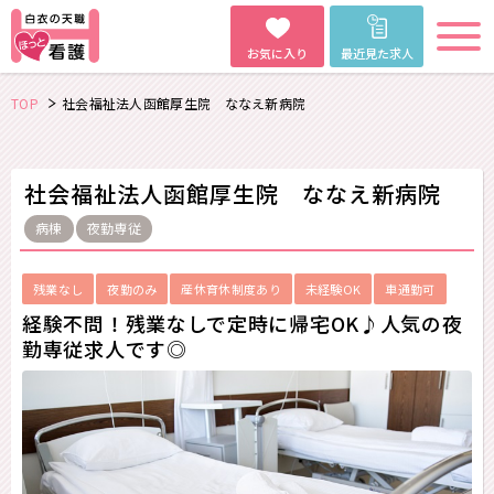
お気に入り
最近見た求人
TOP
社会福祉法人函館厚生院 ななえ新病院
社会福祉法人函館厚生院 ななえ新病院
病棟
夜勤専従
残業なし
夜勤のみ
産休育休制度あり
未経験OK
車通勤可
経験不問！残業なしで定時に帰宅OK♪人気の夜
勤専従求人です◎