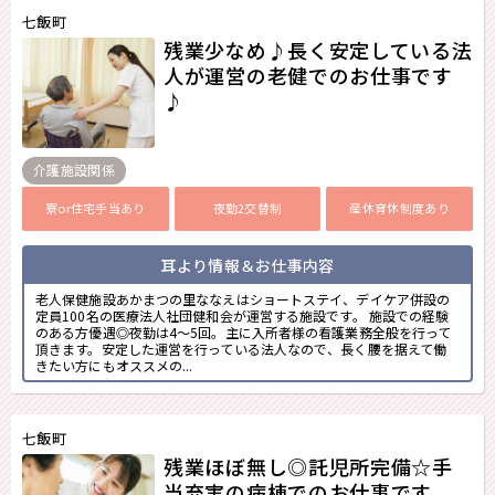
七飯町
残業少なめ♪長く安定している法
人が運営の老健でのお仕事です
♪
介護施設関係
寮or住宅手当あり
夜勤2交替制
産休育休制度あり
耳より情報＆お仕事内容
老人保健施設あかまつの里ななえはショートステイ、デイケア併設の
定員100名の医療法人社団健和会が運営する施設です。 施設での経験
のある方優遇◎夜勤は4～5回。主に入所者様の看護業務全般を行って
頂きます。安定した運営を行っている法人なので、長く腰を据えて働
きたい方にもオススメの...
七飯町
残業ほぼ無し◎託児所完備☆手
当充実の病棟でのお仕事です。