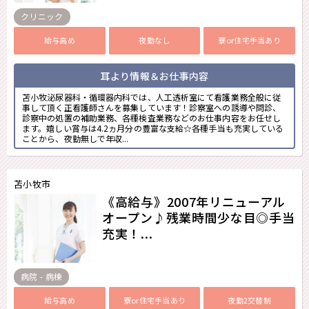
クリニック
給与高め
夜勤なし
寮or住宅手当あり
耳より情報＆お仕事内容
苫小牧泌尿器科・循環器内科では、人工透析室にて看護業務全般に従
事して頂く正看護師さんを募集しています！診察室への誘導や問診、
診察中の処置の補助業務、各種検査業務などのお仕事内容をお任せし
ます。嬉しい賞与は4.2ヵ月分の豊富な支給☆各種手当も充実している
ことから、夜勤無しで年収...
苫小牧市
《高給与》2007年リニューアル
オープン♪残業時間少な目◎手当
充実！...
病院 - 病棟
給与高め
寮or住宅手当あり
夜勤2交替制