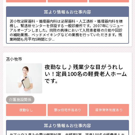
耳より情報＆お仕事内容
苫小牧泌尿器科・循環器内科は泌尿器科・人工透析・循環器内科を標
榜し、腎透析センターを併設する一般診療所です。2007年にリニュー
アルオープンしました。同院の病棟において入院患者様の介助や回診
の補助業務、ベッドメイキングなどの業務を行っていただきます。残
業時間も月平均5時間と少...
苫小牧市
夜勤なし♪残業少な目がうれし
い！定員100名の軽費老人ホーム
です。
介護施設関係
夜勤なし
寮or住宅手当あり
産休育休制度あり
耳より情報＆お仕事内容
ケアハウス恵みの里は個室90室、夫婦室5室、定員100名の経費老人ホ