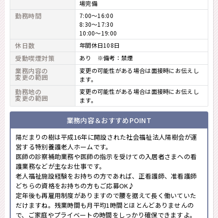
場完備
勤務時間
7:00～16:00
8:30～17:30
10:00～19:00
休日数
年間休日108日
受動喫煙対策
あり ※備考：禁煙
業務内容の
変更の可能性がある場合は面接時にお伝えし
変更の範囲
ます。
勤務地の
変更の可能性がある場合は面接時にお伝えし
変更の範囲
ます。
業務内容＆おすすめPOINT
陽だまりの樹は平成16年に開設された社会福祉法人陽樹会が運
営する特別養護老人ホームです。
医師の診察補助業務や医師の指示を受けての入居者さまへの看
護業務などが主なお仕事です。
老人福祉施設経験をお持ちの方であれば、正看護師、准看護師
どちらの資格をお持ちの方もご応募OK♪
定年後も再雇用制度がありますので腰を据えて長く働いていた
だけますね。残業時間も月平均1時間とほとんどありませんの
で、ご家庭やプライベートの時間をしっかり確保できますよ。