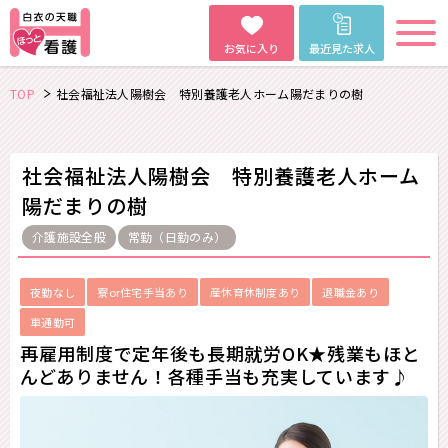
お気に入り
最近見た求人
TOP
社会福祉法人陽樹会 特別養護老人ホーム陽だまりの樹
社会福祉法人陽樹会 特別養護老人ホーム
陽だまりの樹
介護施設全般
常勤（日勤のみ）
夜勤なし
寮or住宅手当あり
産休育休制度あり
退職金あり
車通勤可
再雇用制度で定年後も長期就労OK★残業もほと
んどありません！各種手当も充実しています♪