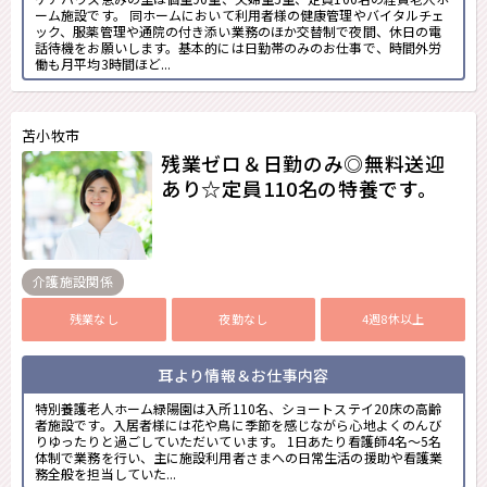
ーム施設です。 同ホームにおいて利用者様の健康管理やバイタルチェ
ック、服薬管理や通院の付き添い業務のほか交替制で夜間、休日の電
話待機をお願いします。基本的には日勤帯のみのお仕事で、時間外労
働も月平均3時間ほど...
苫小牧市
残業ゼロ＆日勤のみ◎無料送迎
あり☆定員110名の特養です。
介護施設関係
残業なし
夜勤なし
4週8休以上
耳より情報＆お仕事内容
特別養護老人ホーム緑陽園は入所110名、ショートステイ20床の高齢
者施設です。入居者様には花や鳥に季節を感じながら心地よくのんび
りゆったりと過ごしていただいています。 1日あたり看護師4名～5名
体制で業務を行い、主に施設利用者さまへの日常生活の援助や看護業
務全般を担当していた...