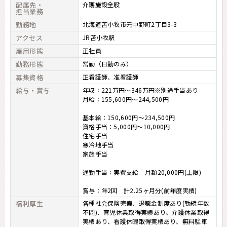
配属先・
介護施設全般
担当業務
勤務地
北海道苫小牧市元中野町2丁目3-3
アクセス
JR苫小牧駅
雇用形態
正社員
勤務形態
常勤（日勤のみ）
募集資格
正看護師
准看護師
給与・賞与
年収：221万円～346万円※別途手当あり
月給：155,600円～244,500円
基本給：150,600円～234,500円
資格手当：5,000円～10,000円
住宅手当
寒冷地手当
家族手当
通勤手当：実費支給 月額20,000円(上限)
賞与：年2回 計2.25ヶ月分(前年度実績)
福利厚生
各種社会保険完備、退職金制度あり(勤続年数
不問)、育児休業取得実績あり、介護休業取得
実績あり、看護休暇取得実績あり、無料駐車