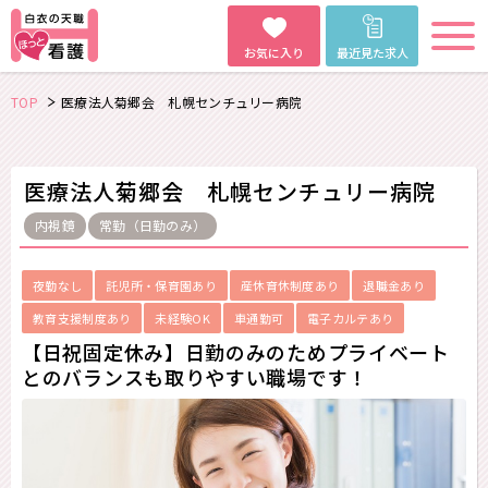
お気に入り
最近見た求人
TOP
医療法人菊郷会 札幌センチュリー病院
医療法人菊郷会 札幌センチュリー病院
内視鏡
常勤（日勤のみ）
夜勤なし
託児所・保育園あり
産休育休制度あり
退職金あり
教育支援制度あり
未経験OK
車通勤可
電子カルテあり
【日祝固定休み】日勤のみのためプライベート
とのバランスも取りやすい職場です！