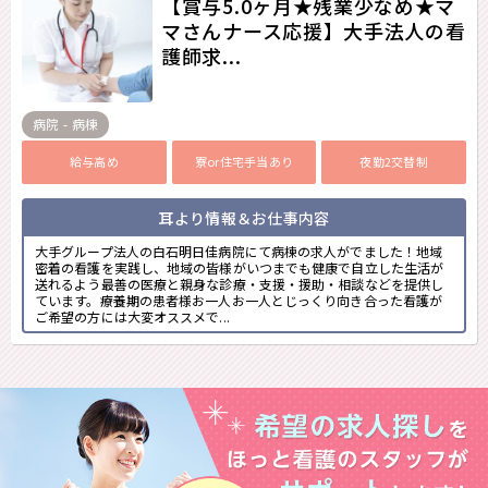
【賞与5.0ヶ月★残業少なめ★マ
マさんナース応援】大手法人の看
護師求...
病院 - 病棟
給与高め
寮or住宅手当あり
夜勤2交替制
耳より情報＆お仕事内容
大手グループ法人の白石明日佳病院にて病棟の求人がでました！地域
密着の看護を実践し、地域の皆様がいつまでも健康で自立した生活が
送れるよう最善の医療と親身な診療・支援・援助・相談などを提供し
ています。療養期の患者様お一人お一人とじっくり向き合った看護が
ご希望の方には大変オススメで...