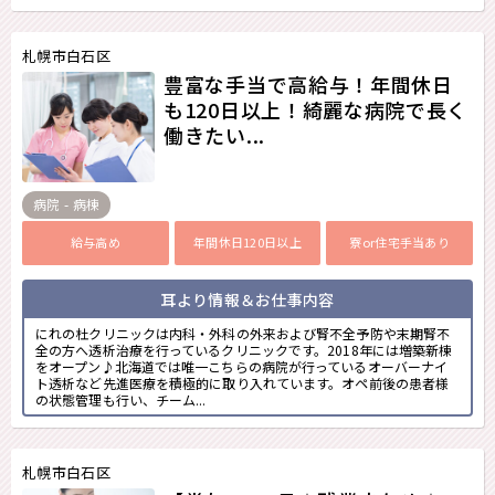
札幌市白石区
豊富な手当で高給与！年間休日
も120日以上！綺麗な病院で長く
働きたい...
病院 - 病棟
給与高め
年間休日120日以上
寮or住宅手当あり
耳より情報＆お仕事内容
にれの杜クリニックは内科・外科の外来および腎不全予防や末期腎不
全の方へ透析治療を行っているクリニックです。2018年には増築新棟
をオープン♪北海道では唯一こちらの病院が行っているオーバーナイ
ト透析など先進医療を積極的に取り入れています。オペ前後の患者様
の状態管理も行い、チーム...
札幌市白石区