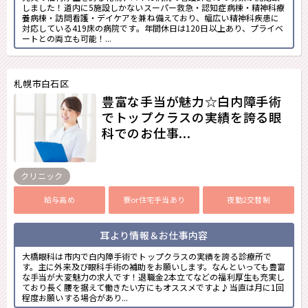
しました！道内に5施設しかないスーパー救急・認知症病棟・精神科療
養病棟・訪問看護・デイケアを兼ね備えており、幅広い精神科疾患に
対応している419床の病院です。年間休日は120日以上あり、プライベ
ートとの両立も可能！...
札幌市白石区
豊富な手当が魅力☆白内障手術
でトップクラスの実績を誇る眼
科でのお仕事...
クリニック
給与高め
寮or住宅手当あり
夜勤2交替制
耳より情報＆お仕事内容
大橋眼科は市内で白内障手術でトップクラスの実績を誇る診療所で
す。主に外来及び眼科手術の補助をお願いします。なんといっても豊富
な手当が大変魅力の求人です！退職金2本立てなどの福利厚生も充実し
ており長く腰を据えて働きたい方にもオススメですよ♪当直は月に1回
程度お願いする場合があり...