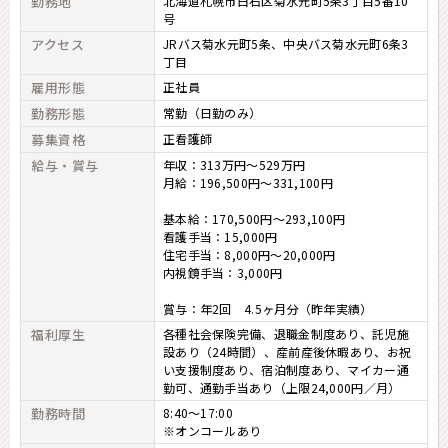
勤務地
北海道札幌市白石区菊水元町5条3丁目5番10
号
アクセス
JRバス菊水元町5条、中央バス菊水元町6条3
丁目
雇用形態
正社員
勤務形態
常勤（日勤のみ）
募集資格
正看護師
給与・賞与
年収：313万円～529万円
月給：196,500円～331,100円
基本給：170,500円～293,100円
看護手当：15,000円
住宅手当：8,000円～20,000円
内視鏡手当：3,000円
賞与：年2回 4.5ヶ月分（昨年実績）
福利厚生
各種社会保険完備、退職金制度あり、託児施
設あり（24時間）、産前産後休暇あり、お祝
い支援制度あり、宿泊制度あり、マイカー通
勤可、通勤手当あり（上限24,000円／月）
勤務時間
8:40～17:00
※オンコールあり