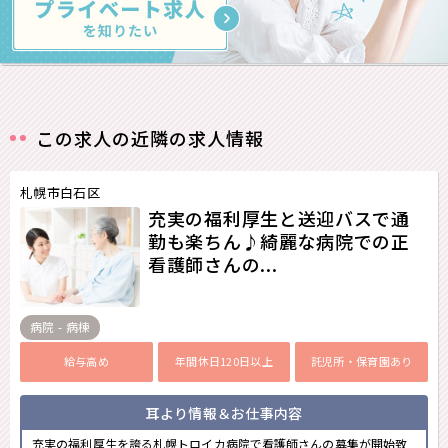
この求人の近隣の求人情報
札幌市白石区
充実の福利厚生と送迎バスで通
勤も楽ちん♪綺麗な病院での正
看護師さんの...
病院 - 病棟
給与高め
年間休日120日以上
託児所・保育園あり
耳より情報＆お仕事内容
充実の福利厚生を誇る札幌トロイカ病院で看護師さんの募集が開始致