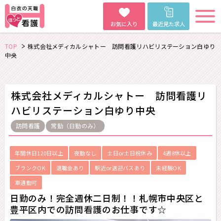
お気に入り
最近見た求人
TOP
株式会社メディカルシャトー 訪問看護リハビリステーション白ゆり
中央
株式会社メディカルシャトー 訪問看護リ
ハビリステーション白ゆり中央
訪問看護
常勤（日勤のみ）
年間休日120日以上
夜勤なし
土日or土日祝休み
4週8休以上
ブランクOK
退職金あり
駅近or送迎バスあり
未経験OK
車通勤可
日勤のみ！完全週休二日制！！札幌市中央区と
豊平区内での訪問看護のお仕事です☆