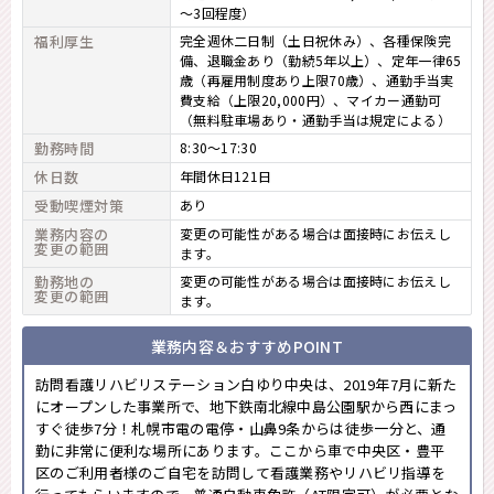
～3回程度）
福利厚生
完全週休二日制（土日祝休み）、各種保険完
備、退職金あり（勤続5年以上）、定年一律65
歳（再雇用制度あり上限70歳）、通勤手当実
費支給（上限20,000円）、マイカー通勤可
（無料駐車場あり・通勤手当は規定による）
勤務時間
8:30～17:30
休日数
年間休日121日
受動喫煙対策
あり
業務内容の
変更の可能性がある場合は面接時にお伝えし
変更の範囲
ます。
勤務地の
変更の可能性がある場合は面接時にお伝えし
変更の範囲
ます。
業務内容＆おすすめPOINT
訪問看護リハビリステーション白ゆり中央は、2019年7月に新た
にオープンした事業所で、地下鉄南北線中島公園駅から西にまっ
すぐ徒歩7分！札幌市電の電停・山鼻9条からは徒歩一分と、通
勤に非常に便利な場所にあります。ここから車で中央区・豊平
区のご利用者様のご自宅を訪問して看護業務やリハビリ指導を