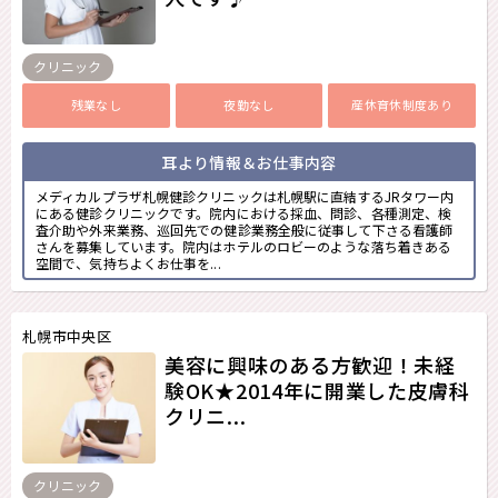
クリニック
残業なし
夜勤なし
産休育休制度あり
耳より情報＆お仕事内容
メディカルプラザ札幌健診クリニックは札幌駅に直結するJRタワー内
にある健診クリニックです。院内における採血、問診、各種測定、検
査介助や外来業務、巡回先での健診業務全般に従事して下さる看護師
さんを募集しています。院内はホテルのロビーのような落ち着きある
空間で、気持ちよくお仕事を...
札幌市中央区
美容に興味のある方歓迎！未経
験OK★2014年に開業した皮膚科
クリニ...
クリニック