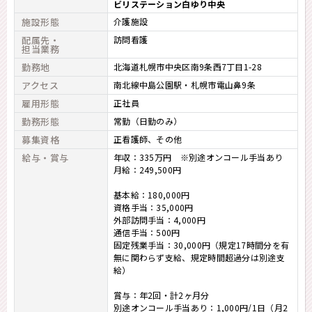
ビリステーション白ゆり中央
施設形態
介護施設
配属先・
訪問看護
担当業務
勤務地
北海道札幌市中央区南9条西7丁目1-28
アクセス
南北線中島公園駅・札幌市電山鼻9条
雇用形態
正社員
勤務形態
常勤（日勤のみ）
募集資格
正看護師
その他
給与・賞与
年収：335万円 ※別途オンコール手当あり
月給：249,500円
基本給：180,000円
資格手当：35,000円
外部訪問手当：4,000円
通信手当：500円
固定残業手当：30,000円（規定17時間分を有
無に関わらず支給、規定時間超過分は別途支
給）
賞与：年2回・計2ヶ月分
別途オンコール手当あり：1,000円/1日（月2