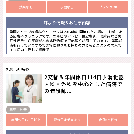
残業なし
夜勤なし
ブランクOK
耳より情報＆お仕事内容
桑園オリーブ皮膚科クリニックは2014年に開業した札幌の中心部にあ
る皮膚科クリニックです。ニキビやアトピー性皮膚炎、蕁麻疹など炎
症性疾患から皮膚がんの診断治療まで幅広く診療しています。 美容診
療も行っていますので美容に興味をお持ちの方にもおススメの求人で
す♪院内も新しく綺麗で...
札幌市中央区
2交替＆年間休日114日♪消化器
内科・外科を中心とした病院で
の看護師...
病院 - 外来
年間休日120日以上
寮or住宅手当あり
夜勤3交替制