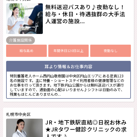
無料送迎バスあり♪夜勤なし！
給与・休日・待遇抜群の大手法
人運営の施設...
介護施設関係
給与高め
年間休日120日以上
夜勤なし
耳より情報＆お仕事内容
特別養護老人ホーム西円山敬樹園は中央区円山エリアにある定員123
名の施設です。主に特養・ショートステイ利用者様の健康管理などの
お仕事を行って頂きます。地下鉄円山公園からは無料送迎バスが運行
していますので、通勤面の心配はいりません♪シフトは日勤のみで、
残業もほとんどありませんの...
札幌市中央区
JR・地下鉄駅直結◎日祝お休み
★JRタワー健診クリニックの求
人です♪