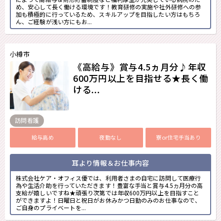
め、安心して長く働ける環境です！教育研修の実施や社外研修への参
加も積極的に行っているため、スキルアップを目指したい方はもちろ
ん、ご経験が浅い方にもお...
小樽市
《高給与》賞与4.5ヵ月分♪年収
600万円以上を目指せる★長く働
ける...
訪問看護
給与高め
夜勤なし
寮or住宅手当あり
耳より情報＆お仕事内容
株式会社ケア・オフィス優では、利用者さまの自宅に訪問して医療行
為や生活介助を行っていただきます！豊富な手当と賞与4.5ヵ月分の高
支給が嬉しいですね★頑張り次第では年収600万円以上を目指すこと
ができますよ！日曜日と祝日がお休みかつ日勤のみのお仕事なので、
ご自身のプライベートを...