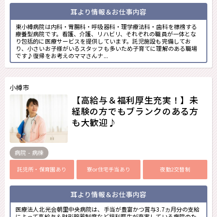
耳より情報＆お仕事内容
東小樽病院は内科・胃腸科・呼吸器科・理学療法科・歯科を標榜する
療養型病院です。看護、介護、リハビリ、それぞれの職員が一体とな
り包括的に医療サービスを提供しています。託児施設も完備してお
り、小さいお子様がいるスタッフも多いため子育てに理解のある職場
です♪復帰をお考えのママさんナ...
小樽市
【高給与＆福利厚生充実！】未
経験の方でもブランクのある方
も大歓迎♪
病院 - 病棟
託児所・保育園あり
寮or住宅手当あり
夜勤2交替制
耳より情報＆お仕事内容
医療法人北光会朝里中央病院は、手当が豊富かつ賞与3.7ヵ月分の支給
によって高給与＆財形貯蓄制度など福利厚生が充実している病院のた