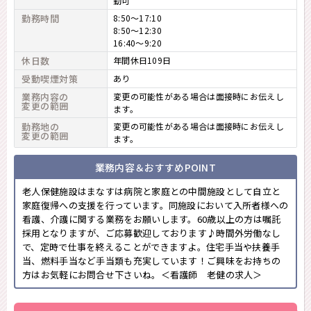
勤可
勤務時間
8:50～17:10
8:50～12:30
16:40～9:20
休日数
年間休日109日
受動喫煙対策
あり
業務内容の
変更の可能性がある場合は面接時にお伝えし
変更の範囲
ます。
勤務地の
変更の可能性がある場合は面接時にお伝えし
変更の範囲
ます。
業務内容＆おすすめPOINT
老人保健施設はまなすは病院と家庭との中間施設として自立と
家庭復帰への支援を行っています。同施設において入所者様への
看護、介護に関する業務をお願いします。60歳以上の方は嘱託
採用となりますが、ご応募歓迎しております♪時間外労働なし
で、定時で仕事を終えることができますよ。住宅手当や扶養手
当、燃料手当など手当類も充実しています！ご興味をお持ちの
方はお気軽にお問合せ下さいね。＜看護師 老健の求人＞