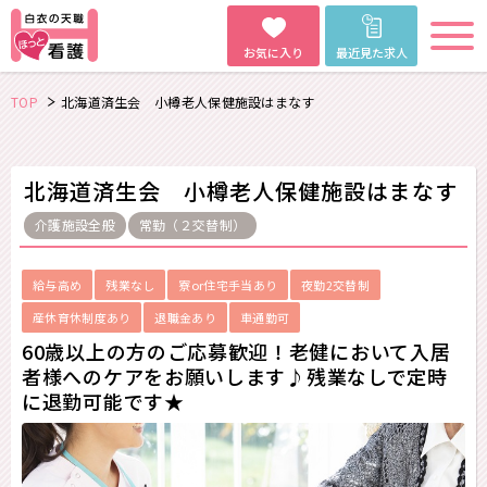
お気に入り
最近見た求人
TOP
北海道済生会 小樽老人保健施設はまなす
北海道済生会 小樽老人保健施設はまなす
介護施設全般
常勤（２交替制）
給与高め
残業なし
寮or住宅手当あり
夜勤2交替制
産休育休制度あり
退職金あり
車通勤可
60歳以上の方のご応募歓迎！老健において入居
者様へのケアをお願いします♪残業なしで定時
に退勤可能です★