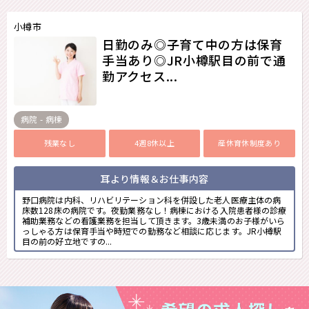
小樽市
日勤のみ◎子育て中の方は保育
手当あり◎JR小樽駅目の前で通
勤アクセス...
病院 - 病棟
残業なし
4週8休以上
産休育休制度あり
耳より情報＆お仕事内容
野口病院は内科、リハビリテーション科を併設した老人医療主体の病
床数128床の病院です。夜勤業務なし！病棟における入院患者様の診療
補助業務などの看護業務を担当して頂きます。3歳未満のお子様がいら
っしゃる方は保育手当や時短での勤務など相談に応じます。JR小樽駅
目の前の好立地ですの...