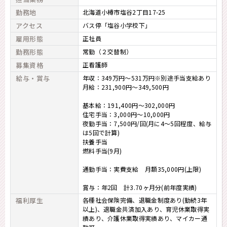
勤務地
北海道小樽市塩谷2丁目17-25
アクセス
バス停「塩谷小学校下」
雇用形態
正社員
勤務形態
常勤（２交替制）
募集資格
正看護師
給与・賞与
年収：349万円～531万円※別途手当支給あり
月給：231,900円～349,500円
基本給：191,400円～302,000円
住宅手当：3,000円～10,000円
夜勤手当：7,500円/回(月に4～5回程度、給与
は5回で計算)
扶養手当
燃料手当(9月)
通勤手当：実費支給 月額35,000円(上限)
賞与：年2回 計3.70ヶ月分(前年度実績)
福利厚生
各種社会保険完備、退職金制度あり(勤続3年
以上)、退職金共済加入あり、育児休業取得実
績あり、介護休業取得実績あり、マイカー通