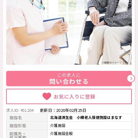
※画像はイメージです。
この求人に
問い合わせる
お気に入りに登録
求人ID: 451204
更新日：
2020年02月25日
施設名
北海道済生会 小樽老人保健施設はまなす
施設形態
介護施設
配属先・
介護施設全般
担当業務