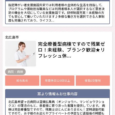
指定障がい者支援施設共栄では利用者様の主体的な生活を目指して、
プログラムや援助担当職員などは利用者様本人が選択するなど意思決
定の機会を大切にしている支援施設です。研修制度充実！未経験の方
でも安心して働いていただけます♪多様な働き方を選択できる人事制
度も完備されており、ライフス...
北広島市
完全療養型病棟ですので残業ゼ
ロ！未経験、ブランク歓迎★リ
フレッシュ休...
病院 - 病棟
給与高め
年間休日120日以上
夜勤2交替制
耳より情報＆お仕事内容
北広島希望ヶ丘病院は温情払萬病（オンジョウハ、マンビョウヲショ
クス）の理念のもと、患者様に寄り添った看護を提供しています。 病
棟は完全療養型ですので、残業はほとんどありません！定時退勤可能
ですので、お子様のお迎えやプライベートの予定など退勤後の時間も