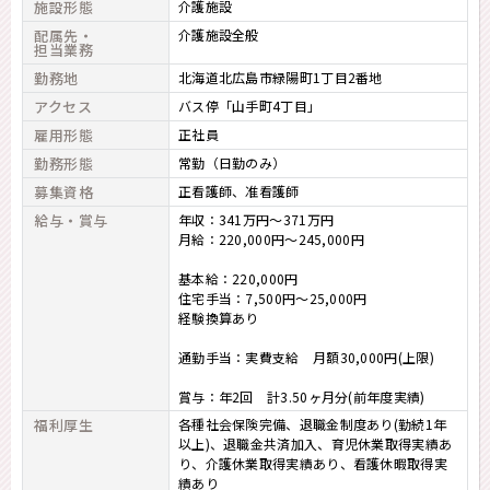
施設形態
介護施設
配属先・
介護施設全般
担当業務
勤務地
北海道北広島市緑陽町1丁目2番地
アクセス
バス停「山手町4丁目」
雇用形態
正社員
勤務形態
常勤（日勤のみ）
募集資格
正看護師
准看護師
給与・賞与
年収：341万円～371万円
月給：220,000円～245,000円
基本給：220,000円
住宅手当：7,500円～25,000円
経験換算あり
通勤手当：実費支給 月額30,000円(上限)
賞与：年2回 計3.50ヶ月分(前年度実績)
福利厚生
各種社会保険完備、退職金制度あり(勤続1年
以上)、退職金共済加入、育児休業取得実績あ
り、介護休業取得実績あり、看護休暇取得実
績あり