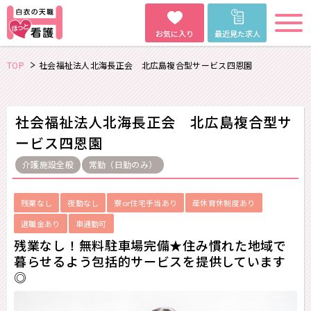
お気に入り
最近見た求人
TOP
社会福祉法人北海長正会 北広島複合型サービス四恩園
社会福祉法人北海長正会 北広島複合型サ
ービス四恩園
介護施設全般
常勤（日勤のみ）
残業なし
夜勤なし
寮or住宅手当あり
産休育休制度あり
退職金あり
車通勤可
残業なし！無料駐車場完備★住み慣れた地域で
暮らせるよう包括的サービスを提供しています
◎