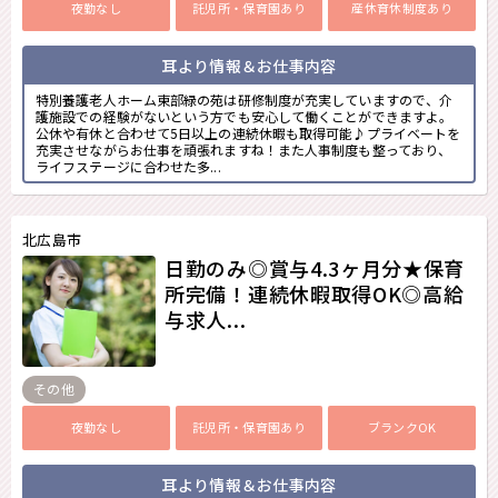
夜勤なし
託児所・保育園あり
産休育休制度あり
耳より情報＆お仕事内容
特別養護老人ホーム東部緑の苑は研修制度が充実していますので、介
護施設での経験がないという方でも安心して働くことができますよ。
公休や有休と合わせて5日以上の連続休暇も取得可能♪プライベートを
充実させながらお仕事を頑張れますね！また人事制度も整っており、
ライフステージに合わせた多...
北広島市
日勤のみ◎賞与4.3ヶ月分★保育
所完備！連続休暇取得OK◎高給
与求人...
その他
夜勤なし
託児所・保育園あり
ブランクOK
耳より情報＆お仕事内容