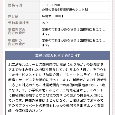
勤務時間
7:00～21:00
の間の実働8時間程度のシフト制
休日数
年間休日100日
受動喫煙対策
あり
業務内容の
変更の可能性がある場合は面接時にお伝えし
変更の範囲
ます。
勤務地の
変更の可能性がある場合は面接時にお伝えし
変更の範囲
ます。
業務内容＆おすすめPOINT
北広島複合型サービス四恩園では高齢になり障がいや認知症を
抱えても住み慣れた地域で暮らしていけるよう「通い」を中心と
したサービスとともに「訪問介護」「ショートステイ」「訪問
看護」サービスを包括的に行っています。利用者さまの生活状況
に応じた対応のため、就業時間内での実働8時間程度のシフト制
となります。小学校跡地にあるという特徴を活かし、イベント
に積極的に参加するなど地域の方々との交流の機会を大切にし
ています。時間外労働はほとんどなく、日曜は固定でお休みで
すのでプライベートの時間もしっかり確保できますよ♪＜看護
師 介護施設の求人＞