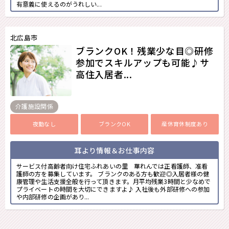
有意義に使えるのがうれしい...
北広島市
ブランクOK！残業少な目◎研修
参加でスキルアップも可能♪サ
高住入居者...
介護施設関係
夜勤なし
ブランクOK
産休育休制度あり
耳より情報＆お仕事内容
サービス付高齢者向け住宅ふれあいの里 華れんでは正看護師、准看
護師の方を募集しています。 ブランクのある方も歓迎◎入居者様の健
康管理や生活支援全般を行って頂きます。月平均残業3時間と少なめで
プライベートの時間を大切にできますよ♪ 入社後も外部研修への参加
や内部研修の企画があり...