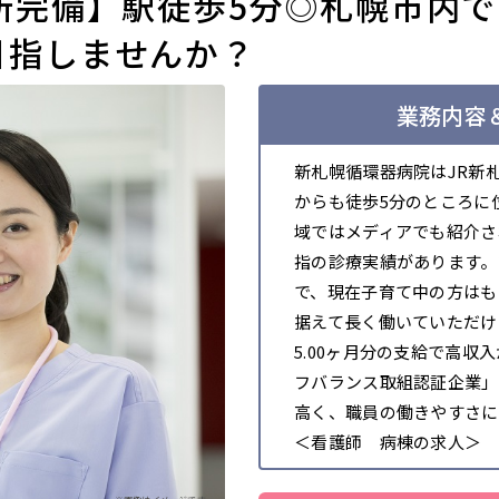
所完備】駅徒歩5分◎札幌市内
目指しませんか？
業務内容＆
新札幌循環器病院はJR新
からも徒歩5分のところに
域ではメディアでも紹介さ
指の診療実績があります。
で、現在子育て中の方はも
据えて長く働いていただけ
5.00ヶ月分の支給で高
フバランス取組認証企業」
高く、職員の働きやすさに
＜看護師 病棟の求人＞