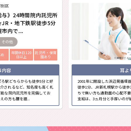
厚別区
給与》24時間院内託児所
★JR・地下鉄駅徒歩5分
市内で...
- その他
年間休日120
託児所・保育
高め
日以上
園あり
※画像はイメー
事内容
耳よ
ぽろ駅どちらからも徒歩5分と好
2001年に開設した浜辺晃循
紹介されるなど、知名度も高く札
徒歩1分、JR新札幌駅から徒
可能な院内託児所を完備してお
ちで無い方も通勤面の心配不
の方も腰を据...
支給は、3ヵ月分と手厚いのが嬉