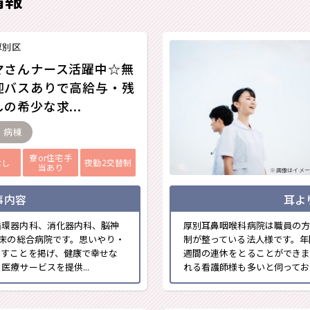
厚別区
マさんナース活躍中☆無
迎バスありで高給与・残
の希少な求...
- 病棟
寮or住宅手
なし
夜勤2交替制
当あり
※画像はイメー
事内容
耳よ
循環器内科、消化器内科、脳神
厚別耳鼻咽喉科病院は職員の
0床の総合病院です。思いやり・
制が整っている法人様です。年
くすことを掲げ、健康で幸せな
週間の連休をとることができ
療サービスを提供...
れる看護師様も多いと伺っており