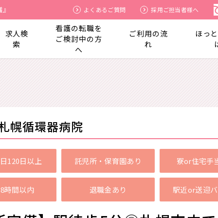
護』
よくあるご質問
採用ご担当者様へ
看護の転職を
求人検
ご利用の流
ほっ
ご検討中の方
索
れ
へ
札幌循環器病院
日120日以上
託児所・保育園あり
寮or住宅手
8時間以内
退職金あり
駅近or送迎