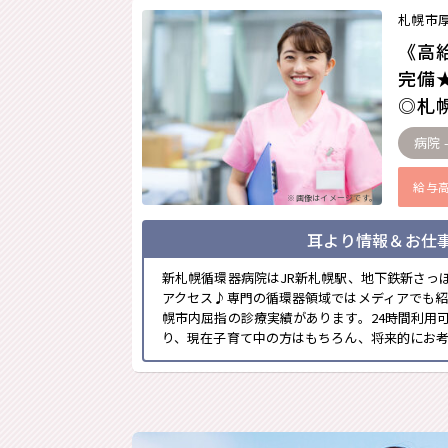
札幌市
《高
完備
◎札幌
病院 
給与
※画像はイメージです。
耳より情報＆お仕
新札幌循環器病院はJR新札幌駅、地下鉄新さっ
アクセス♪専門の循環器領域ではメディアでも
幌市内屈指の診療実績があります。24時間利用
り、現在子育て中の方はもちろん、将来的にお考え