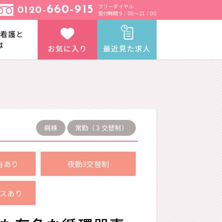
フリーダイヤル
660-915
0120-
受付時間 9：00～21：00
と看護と
は
お気に入り
最近見た求人
病棟
常勤（３交替制）
当あり
夜勤3交替制
バスあり