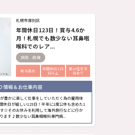
札幌市厚別区
年間休日123日！賞与4.6か
月！札幌でも数少ない耳鼻咽
喉科でのレア...
病院 - 病棟
年間休日120
寮or住宅手
給与高め
日以上
当あり
ジです。
り情報＆お仕事内容
方が豊かに楽しく仕事をしていただく為の雇用体
間休日が嬉しい123日！半年に1度公休も含めた1
ます☆そのお休みを利用して海外旅行などに行か
ます♪数少ない耳鼻咽喉科専門病...