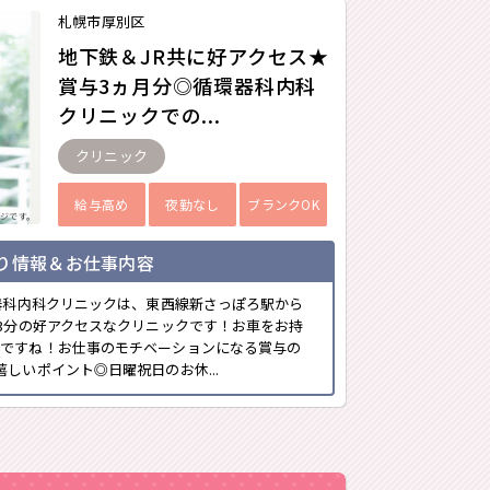
札幌市厚別区
地下鉄＆JR共に好アクセス★
賞与3ヵ月分◎循環器科内科
クリニックでの...
クリニック
給与高め
夜勤なし
ブランクOK
ジです。
り情報＆お仕事内容
環器科内科クリニックは、東西線新さっぽろ駅から
歩3分の好アクセスなクリニックです！お車をお持
要ですね！お仕事のモチベーションになる賞与の
しいポイント◎日曜祝日のお休...