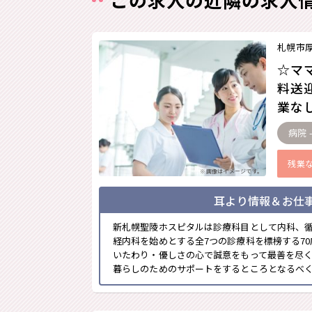
札幌市
☆マ
料送
業なし
病院 
残業
※画像はイメージです。
耳より情報＆お仕
新札幌聖陵ホスピタルは診療科目として内科、
経内科を始めとする全7つの診療科を標榜する7
いたわり・優しさの心で誠意をもって最善を尽
暮らしのためのサポートをするところとなるべく医