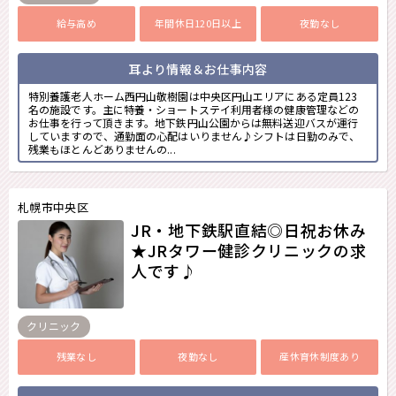
給与高め
年間休日120日以上
夜勤なし
耳より情報＆お仕事内容
特別養護老人ホーム西円山敬樹園は中央区円山エリアにある定員123
名の施設です。主に特養・ショートステイ利用者様の健康管理などの
お仕事を行って頂きます。地下鉄円山公園からは無料送迎バスが運行
していますので、通勤面の心配はいりません♪シフトは日勤のみで、
残業もほとんどありませんの...
札幌市中央区
JR・地下鉄駅直結◎日祝お休み
★JRタワー健診クリニックの求
人です♪
クリニック
残業なし
夜勤なし
産休育休制度あり