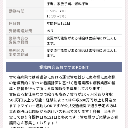
手当、家族手当、燃料手当
勤務時間
8:50～17:00
16:30～9:00
休日数
年間休日121日
受動喫煙対策
あり
業務内容の
変更の可能性がある場合は面接時にお伝えし
変更の範囲
ます。
勤務地の
変更の可能性がある場合は面接時にお伝えし
変更の範囲
ます。
業務内容＆おすすめPOINT
宮の森病院では看護部における運営管理並びに患者様に患者様
の治療目的に沿った看護計画に基づく看護業務や病棟業務の指
導・監督を行って頂ける看護師長を募集しております！
責任あるお仕事なので給与も高め♪賞与が5.0ヶ月分あり年収
500万円以上も可能！経験によっては年収600万円以上も見込め
ます♪マイカー通勤もOKですが公共交通機関で通う予定の方は
東西線円山公園駅から送迎バスも出ております！各種手当も充
実しており年間休日も121日と多めです！管理職のご経験ある看
護師さん募集しております！