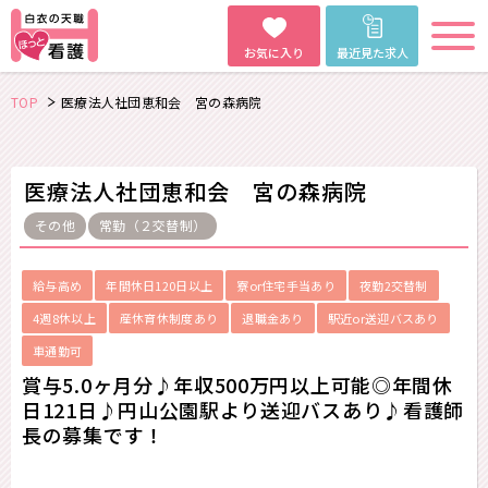
お気に入り
最近見た求人
TOP
医療法人社団恵和会 宮の森病院
医療法人社団恵和会 宮の森病院
その他
常勤（２交替制）
給与高め
年間休日120日以上
寮or住宅手当あり
夜勤2交替制
4週8休以上
産休育休制度あり
退職金あり
駅近or送迎バスあり
車通勤可
賞与5.0ヶ月分♪年収500万円以上可能◎年間休
日121日♪円山公園駅より送迎バスあり♪看護師
長の募集です！