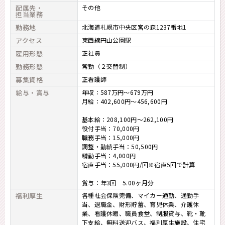
配属先・
その他
担当業務
勤務地
北海道札幌市中央区宮の森1237番地1
アクセス
東西線円山公園駅
雇用形態
正社員
勤務形態
常勤（２交替制）
募集資格
正看護師
給与・賞与
年収：587万円～679万円
月給：402,600円～456,600円
基本給：208,100円～262,100円
役付手当：70,000円
職務手当：15,000円
調整・勤続手当：50,500円
精勤手当：4,000円
宿直手当：55,000円/回※宿直5回で計算
賞与：年3回 5.00ヶ月分
福利厚生
各種社会保険完備、マイカー通勤、通勤手
当、退職金、財形貯蓄、育児休業、介護休
業、看護休暇、職員食堂、制服貸与、靴・靴
下支給、無料送迎バス、福利厚生施設、住宅