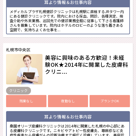
耳より情報＆お仕事内容
メディカルプラザ札幌健診クリニックは札幌駅に直結するJRタワー内
にある健診クリニックです。院内における採血、問診、各種測定、検
査介助や外来業務、巡回先での健診業務全般に従事して下さる看護師
さんを募集しています。院内はホテルのロビーのような落ち着きある
空間で、気持ちよくお仕事を...
札幌市中央区
美容に興味のある方歓迎！未経
験OK★2014年に開業した皮膚科
クリニ...
クリニック
残業なし
夜勤なし
ブランクOK
耳より情報＆お仕事内容
桑園オリーブ皮膚科クリニックは2014年に開業した札幌の中心部にあ
る皮膚科クリニックです。ニキビやアトピー性皮膚炎、蕁麻疹など炎
症性疾患から皮膚がんの診断治療まで幅広く診療しています。 美容診