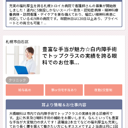
充実の福利厚生を誇る札幌トロイカ病院で看護師さんの募集が開始致
しました！道内に5施設しかないスーパー救急・認知症病棟・精神科療
養病棟・訪問看護・デイケアを兼ね備えており、幅広い精神科疾患に
対応している419床の病院です。年間休日は120日以上あり、プライベ
ートとの両立も可能！...
札幌市白石区
豊富な手当が魅力☆白内障手術
でトップクラスの実績を誇る眼
科でのお仕事...
クリニック
給与高め
寮or住宅手当あり
夜勤2交替制
耳より情報＆お仕事内容
大橋眼科は市内で白内障手術でトップクラスの実績を誇る診療所で
す。主に外来及び眼科手術の補助をお願いします。なんといっても豊富
な手当が大変魅力の求人です！退職金2本立てなどの福利厚生も充実し
ており長く腰を据えて働きたい方にもオススメですよ♪当直は月に1回