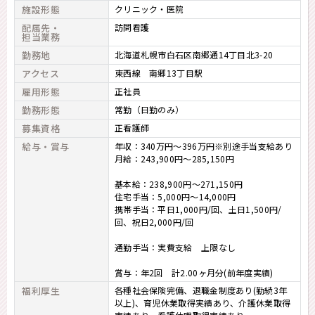
施設形態
クリニック・医院
配属先・
訪問看護
担当業務
勤務地
北海道札幌市白石区南郷通14丁目北3-20
アクセス
東西線 南郷13丁目駅
雇用形態
正社員
勤務形態
常勤（日勤のみ）
募集資格
正看護師
給与・賞与
年収：340万円～396万円※別途手当支給あり
月給：243,900円～285,150円
基本給：238,900円～271,150円
住宅手当：5,000円～14,000円
携帯手当：平日1,000円/回、土日1,500円/
回、祝日2,000円/回
通勤手当：実費支給 上限なし
賞与：年2回 計2.00ヶ月分(前年度実績)
福利厚生
各種社会保険完備、退職金制度あり(勤続3年
以上)、育児休業取得実績あり、介護休業取得