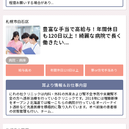
程度お願いする場合があり...
札幌市白石区
豊富な手当で高給与！年間休日
も120日以上！綺麗な病院で長く
働きたい...
病院 - 病棟
給与高め
年間休日120日以上
寮or住宅手当あり
耳より情報＆お仕事内容
にれの杜クリニックは内科・外科の外来および腎不全予防や末期腎不
全の方へ透析治療を行っているクリニックです。2018年には増築新棟
をオープン♪北海道では唯一こちらの病院が行っているオーバーナイ
ト透析など先進医療を積極的に取り入れています。オペ前後の患者様
の状態管理も行い、チーム...