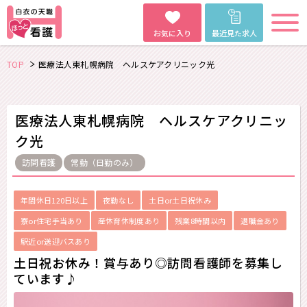
お気に入り
最近見た求人
TOP
医療法人東札幌病院 ヘルスケアクリニック光
医療法人東札幌病院 ヘルスケアクリニッ
ク光
訪問看護
常勤（日勤のみ）
年間休日120日以上
夜勤なし
土日or土日祝休み
寮or住宅手当あり
産休育休制度あり
残業8時間以内
退職金あり
駅近or送迎バスあり
土日祝お休み！賞与あり◎訪問看護師を募集し
ています♪