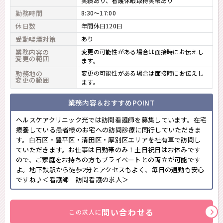
実績あり、看護休暇取得実績あり
勤務時間
8:30～17:00
休日数
年間休日120日
受動喫煙対策
あり
業務内容の
変更の可能性がある場合は面接時にお伝えし
変更の範囲
ます。
勤務地の
変更の可能性がある場合は面接時にお伝えし
変更の範囲
ます。
業務内容＆おすすめPOINT
ヘルスケアクリニック光では訪問看護師を募集しています。在宅
療養している患者様のお宅への訪問診療に同行していただきま
す。白石区・豊平区・清田区・厚別区エリアを社有車で訪問し
ていただきます。お仕事は日勤帯のみ！土日祝日はお休みです
ので、ご家庭をお持ちの方もプライベートとの両立が可能です
よ。地下鉄駅から徒歩2分とアクセスもよく、毎日の通勤も安心
ですね♪＜看護師 訪問看護の求人＞
問い合わせる
この求人に