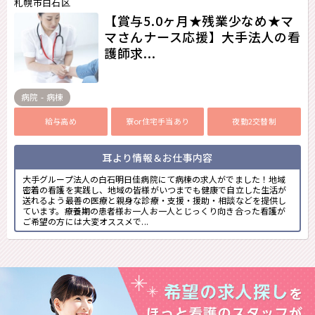
札幌市白石区
【賞与5.0ヶ月★残業少なめ★マ
マさんナース応援】大手法人の看
護師求...
病院 - 病棟
給与高め
寮or住宅手当あり
夜勤2交替制
耳より情報＆お仕事内容
大手グループ法人の白石明日佳病院にて病棟の求人がでました！地域
密着の看護を実践し、地域の皆様がいつまでも健康で自立した生活が
送れるよう最善の医療と親身な診療・支援・援助・相談などを提供し
ています。療養期の患者様お一人お一人とじっくり向き合った看護が
ご希望の方には大変オススメで...