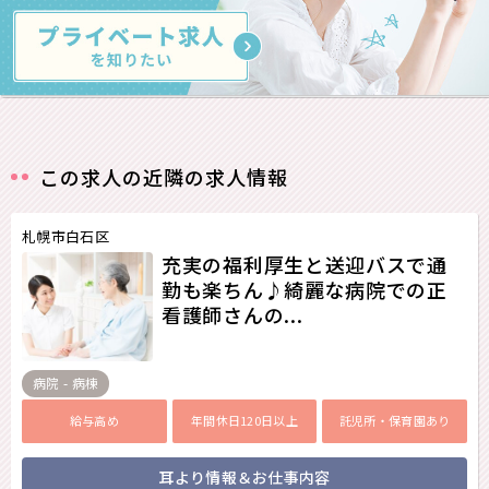
この求人の近隣の求人情報
札幌市白石区
充実の福利厚生と送迎バスで通
勤も楽ちん♪綺麗な病院での正
看護師さんの...
病院 - 病棟
給与高め
年間休日120日以上
託児所・保育園あり
耳より情報＆お仕事内容