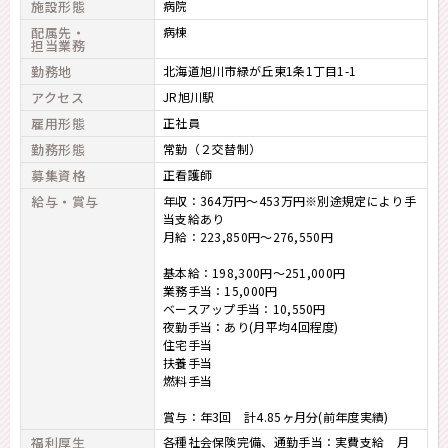
施設形態
病院
配属先・
病棟
担当業務
勤務地
北海道旭川市緑が丘東1条1丁目1-1
アクセス
JR旭川駅
雇用形態
正社員
勤務形態
常勤（２交替制）
募集資格
正看護師
給与・賞与
年収：364万円～453万円※別途規定により手
当支給あり
月給：223,850円～276,550円
基本給：198,300円～251,000円
業務手当：15,000円
ベースアップ手当：10,550円
夜勤手当：あり(月平均4回程度)
住宅手当
扶養手当
燃料手当
賞与：年3回 計4.85ヶ月分(前年度実績)
福利厚生
各種社会保険完備、通勤手当：実費支給 月