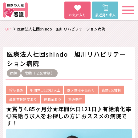
お気に入り
最近見た求人
TOP
医療法人社団shindo 旭川リハビリテーション病院
医療法人社団shindo 旭川リハビリテー
ション病院
病棟
常勤（２交替制）
給与高め
年間休日120日以上
寮or住宅手当あり
夜勤2交替制
産休育休制度あり
退職金あり
車通勤可
★賞与4.85ヶ月分★年間休日121日♪有給消化率
◎高給与求人をお探しの方におススメの病院で
す！