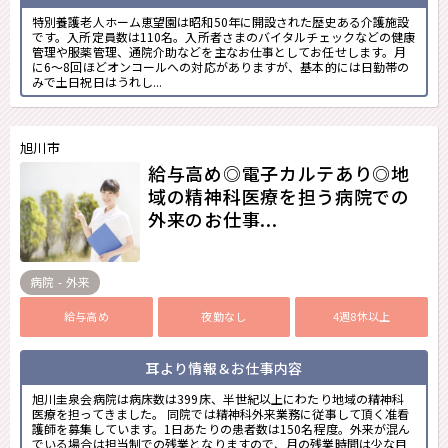
特別養護老人ホーム恵望園は昭和50年に開設された歴史ある介護施設
です。入所定員数は110名。入所者さまのバイタルチェックなどの健康
管理や服薬管理、通院介助などを主なお仕事としてお任せします。月
に6～8回ほどオンコールへの対応がありますが、基本的には日勤帯の
みで土日祝日はうれし...
旭川市
給与高め◎電子カルテあり◎地
域の精神科医療を担う病院での
外来のお仕事...
病院 - 外来
給与高め
夜勤なし
4週8休以上
耳より情報＆お仕事内容
旭川圭泉会病院は病床数は399床、半世紀以上にわたり地域の精神科
医療を担ってきました。 同院では精神科外来業務に従事して頂く准看
護師を募集しています。1日あたりの患者数は150名程度。外来が混ん
でいる場合は担当制での残業となりますので、月の残業時間は少な目