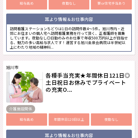
給与高め
夜勤なし
寮or住宅手当あり
耳より情報＆お仕事内容
訪問看護ステーションちどりは1日の訪問件数4～5件。旭川市内・近
郊にお住まいの個人宅へ訪問看護業務を行って頂く、正看護師を募集
しています。夜勤なし◎日勤のみのお仕事で年収500万円以上が目指せ
る、魅力の多い高給与求人です！運営する旭川圭泉会病院は半世紀以
上にわたり地域の精神科...
旭川市
各種手当充実★年間休日121日◎
土日祝日お休みでプライベート
の充実O...
介護施設関係
給与高め
年間休日120日以上
夜勤なし
耳より情報＆お仕事内容