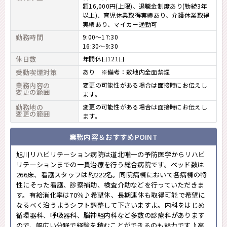
額16,000円(上限)、退職金制度あり(勤続3年
以上)、育児休業取得実績あり、介護休業取得
実績あり、マイカー通勤可
勤務時間
9:00～17:30
16:30～9:30
休日数
年間休日121日
受動喫煙対策
あり ※備考：敷地内全面禁煙
業務内容の
変更の可能性がある場合は面接時にお伝えし
変更の範囲
ます。
勤務地の
変更の可能性がある場合は面接時にお伝えし
変更の範囲
ます。
業務内容＆おすすめPOINT
旭川リハビリテーション病院は道北唯一の予防医学からリハビ
リテーションまでの一貫治療を行う総合病院です。ベッド数は
266床、看護スタッフは約222名。同院病棟において各病棟の特
性にそった看護、診察補助、検査介助などを行っていただきま
す。有給消化率は70％♪希望休、長期連休も取得可能で希望に
なるべく沿うようシフト調整して下さいますよ。内科をはじめ
循環器科、呼吸器科、脳神経内科など多数の診療科があります
ので、幅広い分野で経験を積むことができるのも魅力です♪高