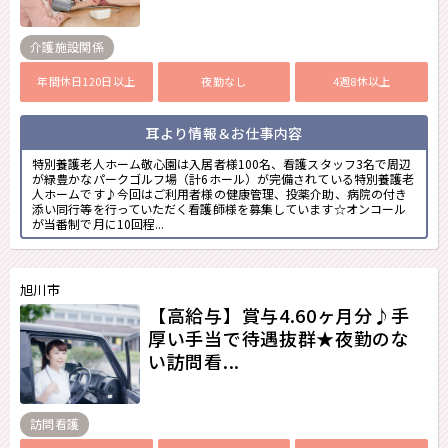
介護施設関係
年間休日120日以上
夜勤なし
4週8休以上
耳より情報＆お仕事内容
特別養護老人ホーム敬心園は入居者様100名、看護スタッフ3名で周辺
が緑豊かなパークゴルフ場（計6ホール）が完備されている特別養護老
人ホームです♪今回はご利用者様の健康管理、投薬介助、病院の付き
添い同行等を行っていただく看護師様を募集しています☆オンコール
が当番制で月に10回程...
旭川市
【高給与】賞与4.60ヶ月分♪手
厚い手当で待遇抜群★夜勤のな
い訪問看...
訪問看護