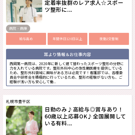
定着率抜群のレア求人☆スポー
ツ整形に...
病院 - 病棟
給与高め
年間休日120日以上
夜勤2交替制
耳より情報＆お仕事内容
西岡第一病院は、2020年に新しく建て替わったスポーツ整形の分野に
力を入れている病院です。整形外科中心の急性期医療を提供している
ため、整形外科領域に興味がある方は必見です！看護部では、各種委
員会や研修会を積極的に行っているため、整形の経験がない方も、ご
経験が浅い方も安心して働...
札幌市豊平区
日勤のみ♪高給与◎賞与あり！
60歳以上応募OK♪全国展開して
いる有料...