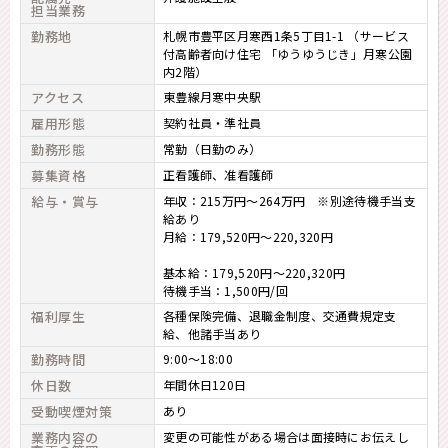
担当業務
勤務地
札幌市豊平区月寒西1条5丁目1-1 （サービス
付高齢者向け住宅 「ゆうゆうじき」月寒公園
内2階）
アクセス
東豊線月寒中央駅
雇用形態
契約社員・準社員
勤務形態
常勤（日勤のみ）
募集資格
正看護師
准看護師
給与・賞与
年収：215万円～264万円 ※別途待機手当支
給あり
月給：179,520円～220,320円
基本給：179,520円～220,320円
待機手当：1,500円/回
福利厚生
各種保険完備、退職金制度、交通費規定支
給、他諸手当あり
勤務時間
9:00～18:00
休日数
年間休日120日
受動喫煙対策
あり
業務内容の
変更の可能性がある場合は面接時にお伝えし