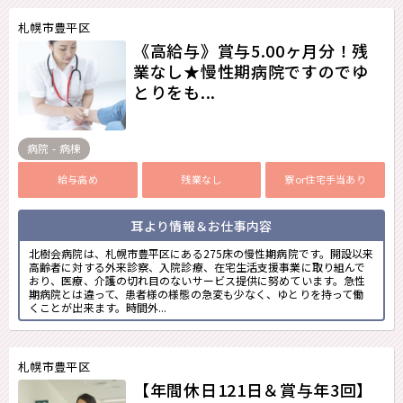
札幌市豊平区
《高給与》賞与5.00ヶ月分！残
業なし★慢性期病院ですのでゆ
とりをも...
病院 - 病棟
給与高め
残業なし
寮or住宅手当あり
耳より情報＆お仕事内容
北樹会病院は、札幌市豊平区にある275床の慢性期病院です。開設以来
高齢者に対する外来診察、入院診療、在宅生活支援事業に取り組んで
おり、医療、介護の切れ目のないサービス提供に努めています。急性
期病院とは違って、患者様の様態の急変も少なく、ゆとりを持って働
くことが出来ます。時間外...
札幌市豊平区
【年間休日121日＆賞与年3回】