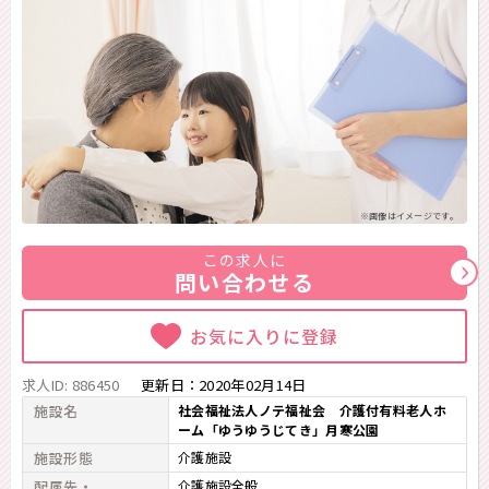
※画像はイメージです。
この求人に
問い合わせる
お気に入りに登録
求人ID: 886450
更新日：
2020年02月14日
施設名
社会福祉法人ノテ福祉会 介護付有料老人ホ
ーム「ゆうゆうじてき」月寒公園
施設形態
介護施設
配属先・
介護施設全般