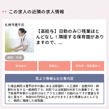
この求人の近隣の求人情報
札幌市豊平区
【高給与】日勤のみ◎残業ほと
んどなし！隣接する保育園があり
ますので、...
病院 - 外来
給与高め
夜勤なし
託児所・保育園あり
耳より情報＆お仕事内容
仁楡会病院は豊平区中の島にある泌尿器科・人工透析・血管外科・麻
酔科を有する一般病院です。同院では泌尿器科外来での募集です。地
下鉄南平岸駅から徒歩10分とアクセス良好！日勤のみですが豊富な手
当と賞与で、年収600万円以上もめざせます♪また残業もほとんどな
く、病院に隣接した保育園...