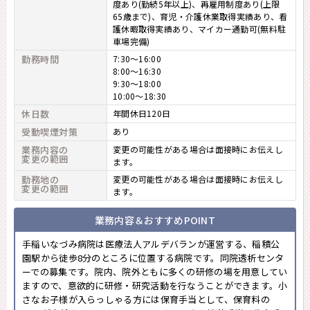
度あり(勤続5年以上)、再雇用制度あり(上限
65歳まで)、育児・介護休業取得実績あり、看
護休暇取得実績あり、マイカー通勤可(無料駐
車場完備)
勤務時間
7:30～16:00
8:00～16:30
9:30～18:00
10:00～18:30
休日数
年間休日120日
受動喫煙対策
あり
業務内容の
変更の可能性がある場合は面接時にお伝えし
変更の範囲
ます。
勤務地の
変更の可能性がある場合は面接時にお伝えし
変更の範囲
ます。
業務内容＆おすすめPOINT
手稲いなづみ病院は医療法人アルデバランが運営する、稲積公
園駅から徒歩8分のところに位置する病院です。同院透析センタ
ーでの募集です。院内、院外ともに多くの研修の場を用意してい
ますので、意欲的に研修・研究活動を行なうことができます。小
さなお子様が入らっしゃる方には保育手当として、保育料の