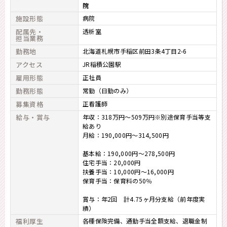
院
施設形態
病院
配属先・
透析室
担当業務
勤務地
北海道札幌市手稲区前田3条4丁目2-6
アクセス
JR稲積公園駅
雇用形態
正社員
勤務形態
常勤（日勤のみ）
募集資格
正看護師
給与・賞与
年収：318万円～509万円※別途保育手当等支
給あり
月給：190,000円～314,500円
基本給：190,000円～278,500円
住宅手当：20,000円
扶養手当：10,000円～16,000円
保育手当：保育料の50％
賞与：年2回 計4.75ヶ月分支給（前年度実
績）
福利厚生
各種保険完備、通勤手当全額支給、退職金制