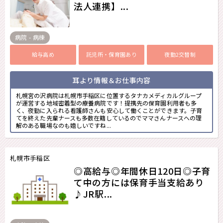
法人連携】...
病院 - 病棟
給与高め
託児所・保育園あり
夜勤2交替制
耳より情報＆お仕事内容
札幌宮の沢病院は札幌市手稲区に位置するタナカメディカルグループ
が運営する地域密着型の療養病院です！提携先の保育園利用者も多
く、夜勤に入られる看護師さんも安心して働くことができます。子育
てを終えた先輩ナースも多数在籍しているのでママさんナースへの理
解のある職場なのも嬉しいですね...
札幌市手稲区
◎高給与◎年間休日120日◎子育
て中の方には保育手当支給あり
♪JR駅...