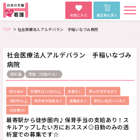
お気に入り
最近見た求人
TOP
社会医療法人アルデバラン 手稲いなづみ病院
社会医療法人アルデバラン 手稲いなづみ
病院
透析室
常勤（日勤のみ）
給与高め
年間休日120日以上
夜勤なし
寮or住宅手当あり
4週8休以上
産休育休制度あり
退職金あり
駅近or送迎バスあり
未経験OK
最寄駅から徒歩圏内♪保育手当の支給あり！ス
キルアップしたい方におススメ◎日勤のみの透
析室での募集です☆