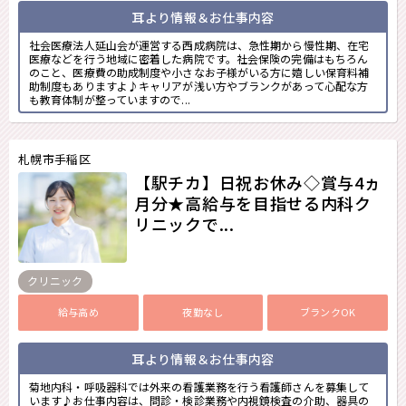
耳より情報＆お仕事内容
社会医療法人延山会が運営する西成病院は、急性期から慢性期、在宅
医療などを行う地域に密着した病院です。社会保険の完備はもちろん
のこと、医療費の助成制度や小さなお子様がいる方に嬉しい保育料補
助制度もありますよ♪キャリアが浅い方やブランクがあって心配な方
も教育体制が整っていますので...
札幌市手稲区
【駅チカ】日祝お休み◇賞与4ヵ
月分★高給与を目指せる内科ク
リニックで...
クリニック
給与高め
夜勤なし
ブランクOK
耳より情報＆お仕事内容
菊地内科・呼吸器科では外来の看護業務を行う看護師さんを募集して
います♪お仕事内容は、問診・検診業務や内視鏡検査の介助、器具の