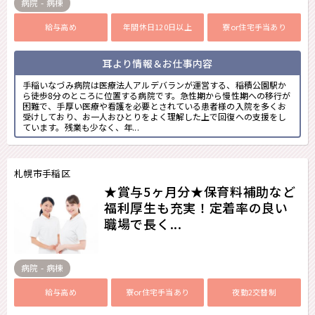
病院 - 病棟
給与高め
年間休日120日以上
寮or住宅手当あり
耳より情報＆お仕事内容
手稲いなづみ病院は医療法人アルデバランが運営する、稲積公園駅か
ら徒歩8分のところに位置する病院です。急性期から慢性期への移行が
困難で、手厚い医療や看護を必要とされている患者様の入院を多くお
受けしており、お一人おひとりをよく理解した上で回復への支援をし
ています。残業も少なく、年...
札幌市手稲区
★賞与5ヶ月分★保育料補助など
福利厚生も充実！定着率の良い
職場で長く...
病院 - 病棟
給与高め
寮or住宅手当あり
夜勤2交替制