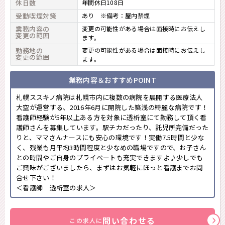
休日数
年間休日108日
受動喫煙対策
あり ※備考：屋内禁煙
業務内容の
変更の可能性がある場合は面接時にお伝えし
変更の範囲
ます。
勤務地の
変更の可能性がある場合は面接時にお伝えし
変更の範囲
ます。
業務内容＆おすすめPOINT
札幌ススキノ病院は札幌市内に複数の病院を展開する医療法人
大空が運営する、2016年6月に開院した築浅の綺麗な病院です！
看護師経験が5年以上ある方を対象に透析室にて勤務して頂く看
護師さんを募集しています。駅チカだったり、託児所完備だった
りと、ママさんナースにも安心の環境です！実働7.5時間と少な
く、残業も月平均3時間程度と少なめの職場ですので、お子さん
との時間やご自身のプライベートも充実できますよ♪少しでも
ご興味がございましたら、まずはお気軽にほっと看護までお問
合せ下さい！
＜看護師 透析室の求人＞
問い合わせる
この求人に