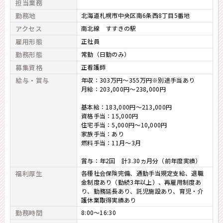
担当業務
勤務地
北海道札幌市中央区南6条西8丁目5番地
アクセス
南北線 すすきの駅
雇用形態
正社員
勤務形態
常勤（日勤のみ）
募集資格
正看護師
給与・賞与
年収：303万円～355万円※別途手当あり
月給：203,000円〜238,000円
基本給：183,000円〜213,000円
資格手当：15,000円
住宅手当：5,000円〜10,000円
家族手当：あり
燃料手当：11月～3月
賞与：年2回 計3.30ヵ月分（前年度実績）
福利厚生
各種社会保険完備、通勤手当規定支給、退職
金制度あり（勤続3年以上）、再雇用制度あ
り、勤務延長あり、託児施設あり、育児・介
護休業取得実績あり
勤務時間
8:00～16:30