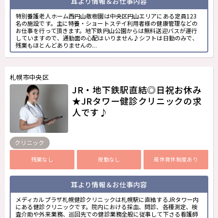
耳より情報＆お仕事内容
特別養護老人ホーム西円山敬樹園は中央区円山エリアにある定員123
名の施設です。主に特養・ショートステイ利用者様の健康管理などの
お仕事を行って頂きます。地下鉄円山公園からは無料送迎バスが運行
していますので、通勤面の心配はいりません♪シフトは日勤のみで、
残業もほとんどありませんの...
札幌市中央区
JR・地下鉄駅直結◎日祝お休み
★JRタワー健診クリニックの求
人です♪
クリニック
残業なし
夜勤なし
産休育休制度あり
耳より情報＆お仕事内容
メディカルプラザ札幌健診クリニックは札幌駅に直結するJRタワー内
にある健診クリニックです。院内における採血、問診、各種測定、検
査介助や外来業務、巡回先での健診業務全般に従事して下さる看護師