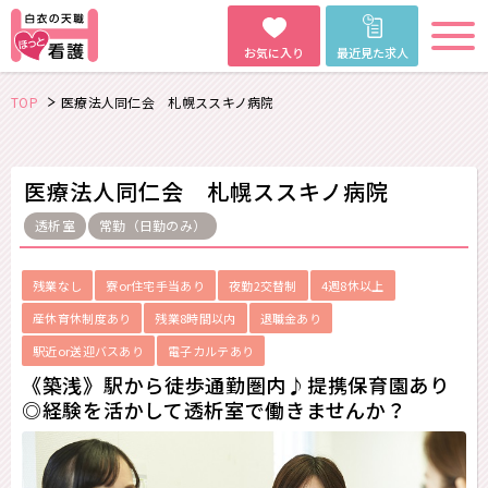
お気に入り
最近見た求人
TOP
医療法人同仁会 札幌ススキノ病院
医療法人同仁会 札幌ススキノ病院
透析室
常勤（日勤のみ）
残業なし
寮or住宅手当あり
夜勤2交替制
4週8休以上
産休育休制度あり
残業8時間以内
退職金あり
駅近or送迎バスあり
電子カルテあり
《築浅》駅から徒歩通勤圏内♪提携保育園あり
◎経験を活かして透析室で働きませんか？