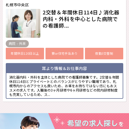
札幌市中央区
2交替＆年間休日114日♪消化器
内科・外科を中心とした病院で
の看護師...
病院 - 外来
年間休日120日以上
寮or住宅手当あり
夜勤3交替制
耳より情報＆お仕事内容
消化器内科・外科を主体とした病院での看護師募集です。2交替＆年間
休日114日とプライベートとのバランスがとりやすい職場であり、札
幌市内からのアクセスも良いため、お車をお持ちではない方にもおス
スメの求人です。入職後の3ヶ月研修や6ヶ月研修などの院内研修制度
も充実しているため、ス...