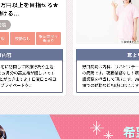
00万円以上を目指せる★
ける...
看護
寮or住宅手
高め
夜勤なし
当あり
※画像はイメー
事内容
耳よ
自宅に訪問して医療行為や生活
野口病院は内科、リハビリテー
.5ヵ月分の高支給が嬉しいです
の病院です。夜勤業務なし！病
ことができますよ！日曜日と祝日
護業務を担当して頂きます。3
ライベートを...
短での勤務など相談に応じます。