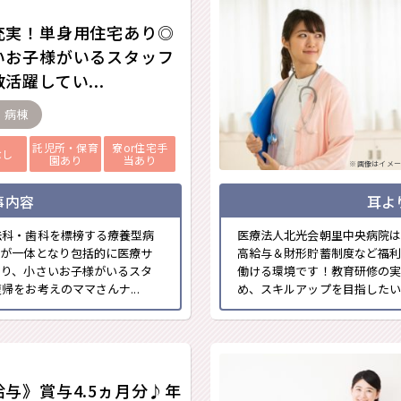
充実！単身用住宅あり◎
いお子様がいるスタッフ
活躍してい...
- 病棟
託児所・保育
寮or住宅手
なし
園あり
当あり
※画像はイメー
事内容
耳よ
法科・歯科を標榜する療養型病
医療法人北光会朝里中央病院は
員が一体となり包括的に医療サ
高給与＆財形貯蓄制度など福
おり、小さいお子様がいるスタ
働ける環境です！教育研修の実
をお考えのママさんナ...
め、スキルアップを目指したい
給与》賞与4.5ヵ月分♪年