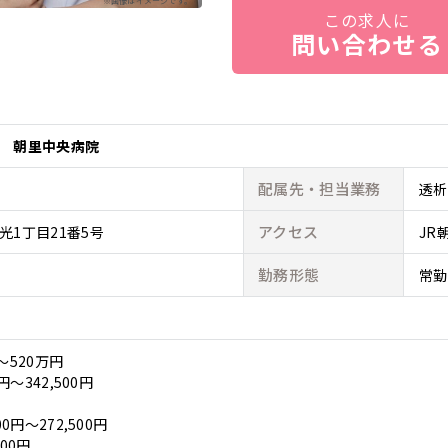
※画像はイメージです。
この求人に
問い合わせる
 朝里中央病院
配属先・
担当業務
透析
アクセス
光1丁目21番5号
JR
勤務形態
常勤
～520万円
円～342,500円
0円～272,500円
00円