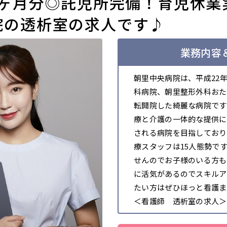
0ヶ月分◎託児所完備！育児休業
院の透析室の求人です♪
業務内容＆
朝里中央病院は、平成22
科病院、朝里整形外科おた
転開院した綺麗な病院です
療と介護の一体的な提供に
される病院を目指しており
療スタッフは15人態勢です
せんのでお子様のいる方も
に活気があるのでスキルア
たい方はぜひほっと看護ま
＜看護師 透析室の求人＞