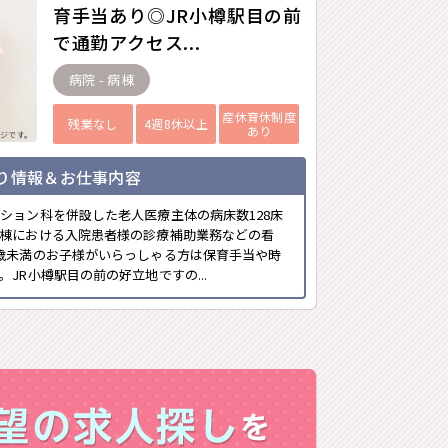
育手当あり◎JR小樽駅目の前
で通勤アクセス...
病院 - 病棟
産休育休制度
残業なし
4週8休以上
あり
ジです。
り情報＆お仕事内容
ション科を併設した老人医療主体の病床数128床
棟における入院患者様の診療補助業務などの看
歳未満のお子様がいらっしゃる方は保育手当や時
JR小樽駅目の前の好立地ですの...