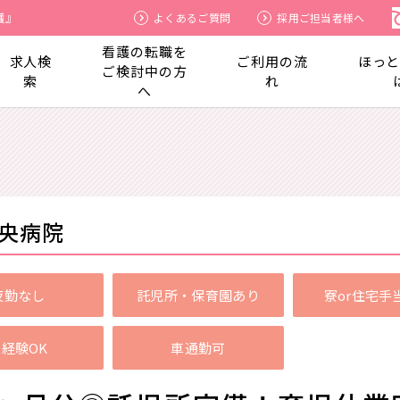
護』
よくあるご質問
採用ご担当者様へ
看護の転職を
求人検
ご利用の流
ほっ
ご検討中の方
索
れ
へ
央病院
夜勤なし
託児所・保育園あり
寮or住宅手
経験OK
車通勤可