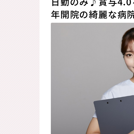
日勤のみ♪賞与4.
年開院の綺麗な病