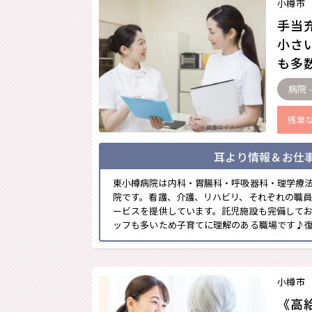
小樽市
手当
小さ
も多数
病院 
残業
※画像はイメージです。
耳より情報＆お仕
東小樽病院は内科・胃腸科・呼吸器科・理学療
院です。看護、介護、リハビリ、それぞれの職
ービスを提供しています。託児施設も完備して
ッフも多いため子育てに理解のある職場です♪復帰
小樽市
《高