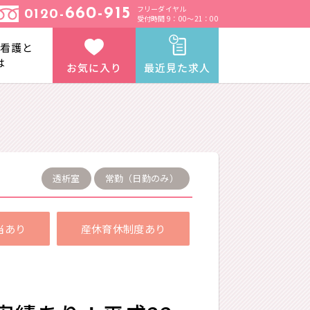
フリーダイヤル
660-915
0120-
受付時間 9：00～21：00
と看護と
は
お気に入り
最近見た求人
透析室
常勤（日勤のみ）
当あり
産休育休制度あり