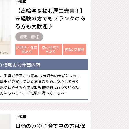
小樽市
【高給与＆福利厚生充実！】
未経験の方でもブランクのあ
る方も大歓迎♪
病院 - 病棟
託児所・保育
寮or住宅手
夜勤2交替制
園あり
当あり
ジです。
り情報＆お仕事内容
、手当が豊富かつ賞与3.7ヵ月分の支給によって
利厚生が充実している病院のため、安心して長く
施や社外研修への参加も積極的に行っているた
方はもちろん、ご経験が浅い方にもお...
小樽市
日勤のみ◎子育て中の方は保