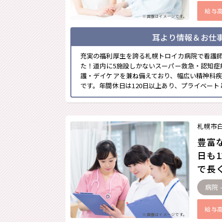
給与
※画像はイメージです。
耳より情報＆お仕
充実の福利厚生を誇る札幌トロイカ病院で看護
た！道内に5施設しかないスーパー救急・認知症
護・デイケアを兼ね備えており、幅広い精神科疾
です。年間休日は120日以上あり、プライベートと
札幌市
豊富
日も
で長く
病院 
給与
※画像はイメージです。