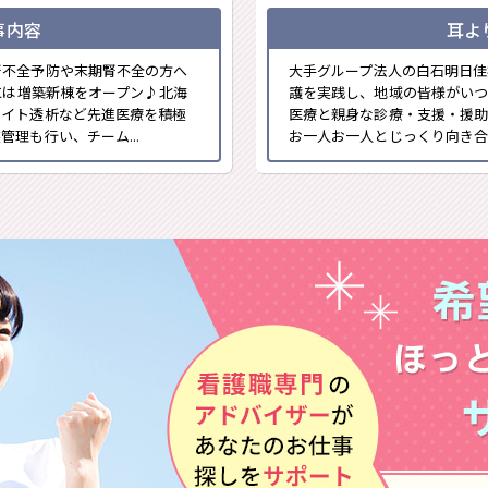
事内容
耳よ
腎不全予防や末期腎不全の方へ
大手グループ法人の白石明日佳
には増築新棟をオープン♪北海
護を実践し、地域の皆様がい
ナイト透析など先進医療を積極
医療と親身な診療・支援・援助
理も行い、チーム...
お一人お一人とじっくり向き合