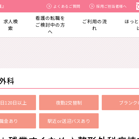
護』
よくあるご質問
採用ご担当者様へ
看護の転職を
求人検
ご利用の流
ほっ
ご検討中の方
索
れ
へ
外科
日120日以上
夜勤2交替制
ブランク
職金あり
駅近or送迎バスあり