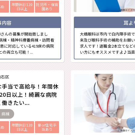
年間休日120
託児所・保育
高め
日以上
園あり
※画像はイメー
事内容
耳よ
師さんの募集が開始致しまし
大橋眼科は市内で白内障手術で
病棟・精神科療養病棟・訪問看
来及び眼科手術の補助をお願い
患に対応している419床の病院
求人です！退職金2本立てなど
の両立も可能！...
い方にもオススメですよ♪当直は
白石区
な手当で高給与！年間休
120日以上！綺麗な病院
働きたい...
- 病棟
年間休日120
寮or住宅手
高め
日以上
当あり
※画像はイメー