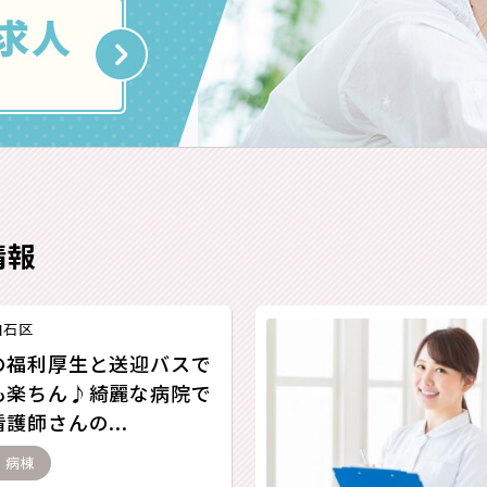
情報
白石区
の福利厚生と送迎バスで
も楽ちん♪綺麗な病院で
護師さんの...
- 病棟