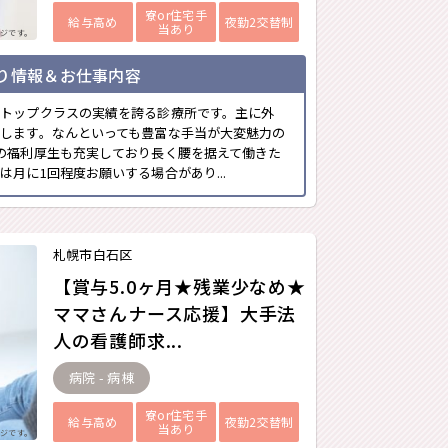
寮or住宅手
給与高め
夜勤2交替制
当あり
ジです。
り情報＆お仕事内容
トップクラスの実績を誇る診療所です。主に外
します。なんといっても豊富な手当が大変魅力の
の福利厚生も充実しており長く腰を据えて働きた
月に1回程度お願いする場合があり...
札幌市白石区
【賞与5.0ヶ月★残業少なめ★
ママさんナース応援】大手法
人の看護師求...
病院 - 病棟
寮or住宅手
給与高め
夜勤2交替制
当あり
ジです。