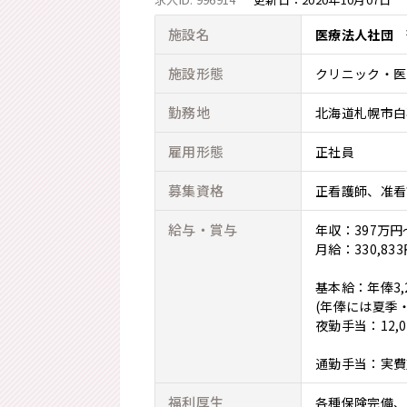
施設名
医療法人社団 
施設形態
クリニック・医
勤務地
北海道札幌市白石
雇用形態
正社員
募集資格
正看護師
准看
給与・賞与
年収：397万円
月給：330,833
基本給：年俸3,25
(年俸には夏季
夜勤手当：12,0
通勤手当：実費支
福利厚生
各種保険完備、