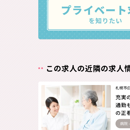
この求人の近隣の求人
札幌市
充実
通勤
の正看
病院 