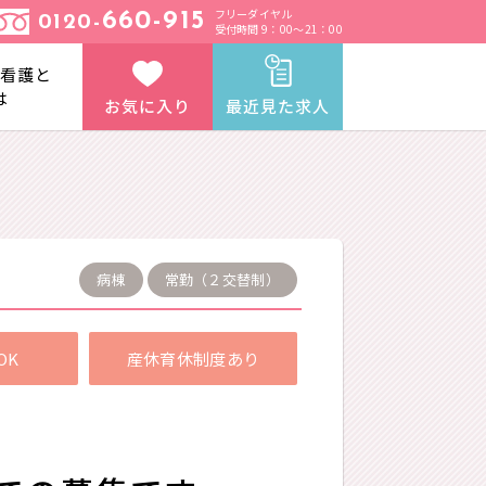
フリーダイヤル
660-915
0120-
受付時間 9：00～21：00
と看護と
は
お気に入り
最近見た求人
病棟
常勤（２交替制）
OK
産休育休制度あり