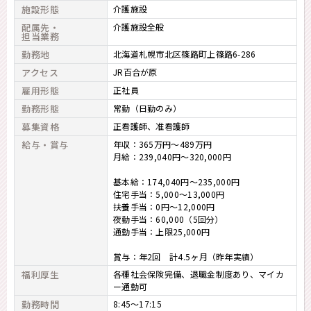
施設形態
介護施設
配属先・
介護施設全般
担当業務
勤務地
北海道札幌市北区篠路町上篠路6-286
アクセス
JR百合が原
雇用形態
正社員
勤務形態
常勤（日勤のみ）
募集資格
正看護師
准看護師
給与・賞与
年収：365万円～489万円
月給：239,040円～320,000円
基本給：174,040円～235,000円
住宅手当：5,000～13,000円
扶養手当：0円～12,000円
夜勤手当：60,000（5回分）
通勤手当：上限25,000円
賞与：年2回 計4.5ヶ月（昨年実績）
福利厚生
各種社会保険完備、退職金制度あり、マイカ
ー通勤可
勤務時間
8:45～17:15