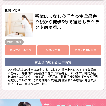
札幌市北区
残業ほぼなし◎手当充実◎最寄
り駅から徒歩5分で通勤もラクラ
ク♪病棟看...
病院 - 病棟
寮or住宅手当あり
夜勤2交替制
産休育休制度あり
耳より情報＆お仕事内容
北札幌病院は病棟での募集です。同院は札幌市北区にある多様な診療
科を有し、急性期から療養まで幅広い医療を行っています。時間外勤
務はほとんどなく、夜勤は月に4回程度。扶養手当や燃料手当など手当
も充実しています。また看護師への負担を減らすため看護と介護の分
業化を推進。最寄り駅から徒...