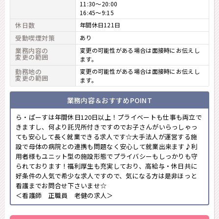
11:30～20:00
16:45～9:15
休日数
年間休日121日
受動喫煙対策
あり
業務内容の
変更の可能性がある場合は面接時にお伝えし
変更の範囲
ます。
勤務地の
変更の可能性がある場合は面接時にお伝えし
変更の範囲
ます。
業務内容＆おすすめPOINT
ら・ぱーすは年間休日120日以上！プライベートも仕事も両立で
きますし、何より託児所付きですのでお子さんがいらっしゃっ
ても安心して長く就業できる求人です☆大手法人が運営する施
設で母体の病院との連携も問題なく安心して就業出来ます♪利
用者様もユニット型の施設形態でプライバシーもしっかりも守
られております！福利厚生も充実しており、高給与・休日共に
好条件の人気で希少な求人ですので、気になる方は是非ほっと
看護までお問合せ下さいませ☆
＜看護師 正職員 老健の求人＞