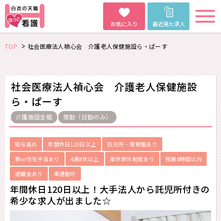
お気に入り
最近見た求人
TOP
社会医療法人禎心会 介護老人保健施設ら・ぱーす
社会医療法人禎心会 介護老人保健施設
ら・ぱーす
介護施設全般
常勤（日勤のみ）
給与高め
年間休日120日以上
託児所・保育園あり
寮or住宅手当あり
4週8休以上
産休育休制度あり
残業8時間以内
退職金あり
車通勤可
年間休日120日以上！大手法人から託児所付きの
希少な求人が出ました☆