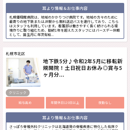
耳より情報＆お仕事内容
札幌優翔館病院は、地域のかかりつけ病院です。地域の方々のために
最寄りの地下鉄またはJR駅から無料送迎バスを運行しており、こちら
はスタッフも利用しています。看護部は働きやすく長く続けられる環
境作りに取り組むため、勤続1年を超えたスタッフにはバースデー休暇
として、誕生月に年次有給...
札幌市北区
地下鉄5分♪令和2年5月に移転新
規開院！土日祝日お休み◎賞与5
ヶ月分...
クリニック
給与高め
年間休日120日以上
夜勤なし
耳より情報＆お仕事内容
さっぽろ脊椎外科クリニックは北海道発の脊椎疾患に特化した有床ク