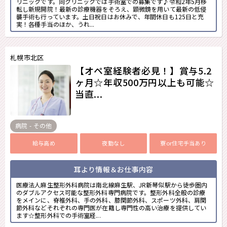
リニックです。同クリニックでは手術室での募集です♪令和2年5月移
転し新規開院！最新の診療機器をそろえ、顕微鏡を用いて最新の低侵
襲手術も行っています。土日祝日はお休みで、年間休日も125日と充
実！各種手当のほか、うれ...
札幌市北区
【オペ室経験者必見！】賞与5.2
ヶ月☆年収500万円以上も可能☆
当直...
病院 - その他
給与高め
夜勤なし
寮or住宅手当あり
耳より情報＆お仕事内容
医療法人麻生整形外科病院は南北線麻生駅、JR新琴似駅から徒歩圏内
のダブルアクセス可能な整形外科専門病院です。整形外科全般の診療
をメインに、脊椎外科、手の外科、膝関節外科、スポーツ外科、肩関
節外科などそれぞれの専門医が在籍し専門性の高い治療を提供してい
ます☆整形外科での手術室経...