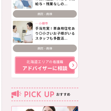
給与・残業なしの...
病院 - 病棟
小樽市
手当充実！単身用住宅あ
り◎小さいお子様がいる
スタッフも多数活...
病院 - 病棟
北海道エリア
の看護職
アドバイザーに相談
PICK UP
おすすめ