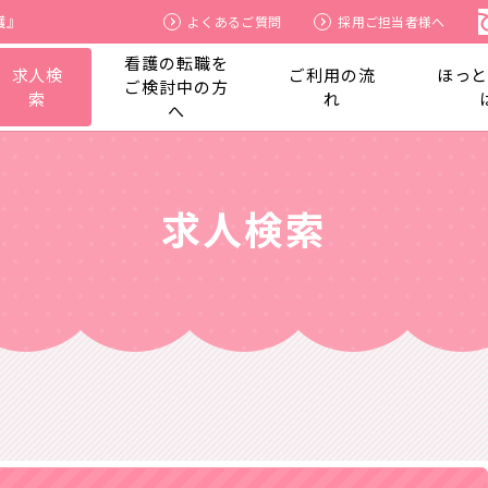
護』
よくあるご質問
採用ご担当者様へ
看護の転職を
求人検
ご利用の流
ほっ
ご検討中の方
索
れ
へ
求人検索