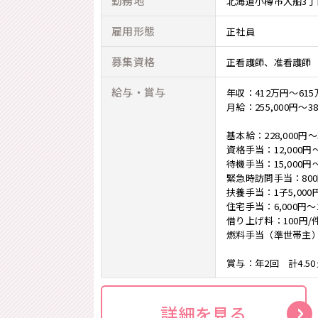
勤務地
北海道小樽市入船3丁
雇用形態
正社員
募集資格
正看護師
准看護師
給与・賞与
年収：412万円～61
月給：255,000円～38
基本給：228,000円～3
資格手当：12,000円～
待機手当：15,000円～
緊急時訪問手当：80
扶養手当：1子5,000円
住宅手当：6,000円～1
借り上げ料：100円
燃料手当（準世帯主）：
賞与：年2回 計4.
詳細を見る