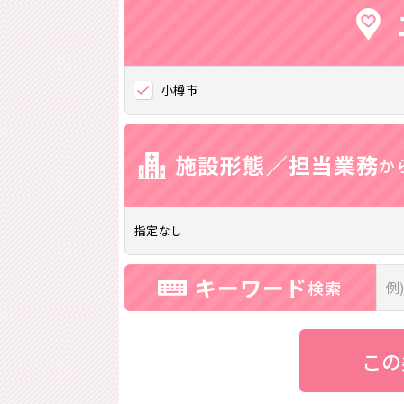
小樽市
施設形態／担当業務
か
生活スタイル重視の求人
時間もお給料も大切にしたいあなたに♪
お
指定なし
キーワード
検索
この