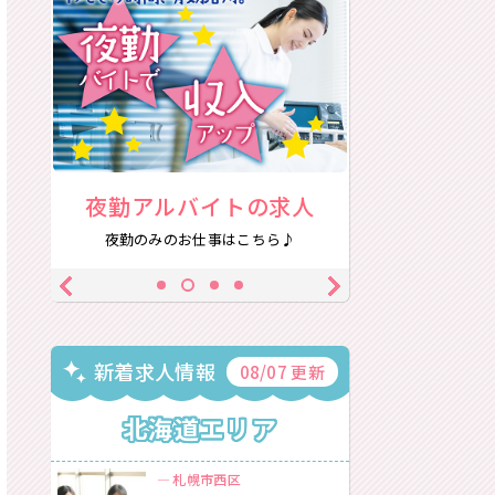
人
年間休日120日以上の求人
生活スタイ
休日数を重視したい方にオススメ！
時間もお給料も大
新着求人情報
08/07 更新
北海道エリア
札幌市西区