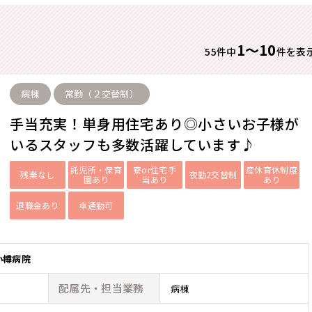
1〜10
55件中
件を表
病棟
常勤（２交替制）
手当充実！単身用住宅あり◎小さいお子様が
いるスタッフも多数活躍しています♪
託児所・保育
寮or住宅手
産休育休制度
残業なし
夜勤2交替制
園あり
当あり
あり
退職金あり
車通勤可
小樽病院
配属先・
担当業務
病棟