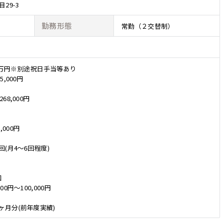
29-3
勤務形態
常勤（２交替制）
79万円※別途祝日手当等あり
5,000円
68,000円
,000円
/回(月4～6回程度)
回
00円～100,000円
0ヶ月分(前年度実績)