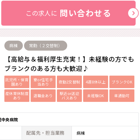
問い合わせる
この求人に
病棟
常勤（２交替制）
【高給与＆福利厚生充実！】未経験の方でも
ブランクのある方も大歓迎♪
託児所・保育
寮or住宅手
夜勤2交替制
4週8休以上
ブランクOK
園あり
当あり
産休育休制度
駅近or送迎
退職金あり
未経験OK
車通勤可
あり
バスあり
里中央病院
配属先・
担当業務
病棟