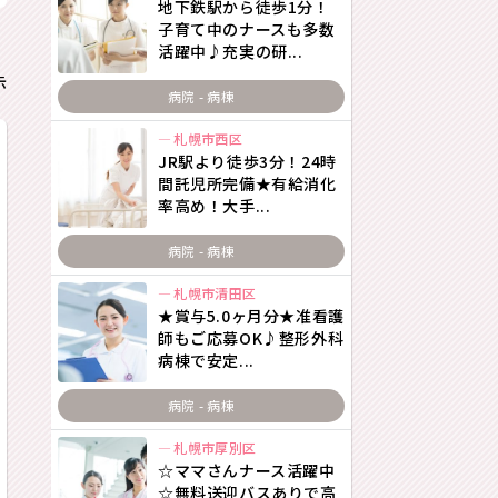
地下鉄駅から徒歩1分！
子育て中のナースも多数
活躍中♪充実の研...
示
病院 - 病棟
札幌市西区
JR駅より徒歩3分！24時
間託児所完備★有給消化
率高め！大手...
病院 - 病棟
札幌市清田区
★賞与5.0ヶ月分★准看護
師もご応募OK♪整形外科
病棟で安定...
病院 - 病棟
札幌市厚別区
☆ママさんナース活躍中
☆無料送迎バスありで高