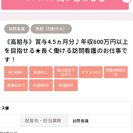
訪問看護
常勤（日勤のみ）
《高給与》賞与4.5ヵ月分♪年収600万円以上
を目指せる★長く働ける訪問看護のお仕事で
す！
寮or住宅手
残業8時間以
給与高め
夜勤なし
ブランクOK
当あり
内
退職金あり
未経験OK
車通勤可
ィス優
配属先・
担当業務
訪問看護