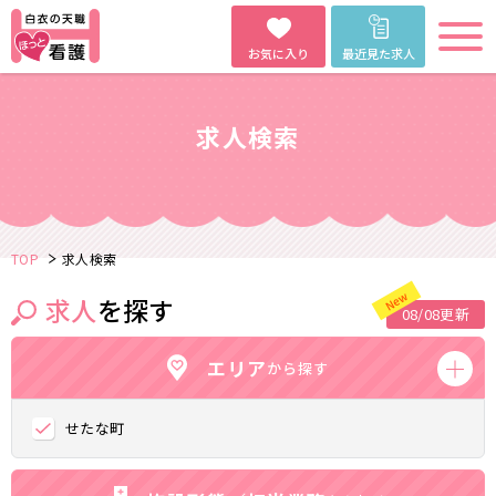
お気に入り
最近見た求人
求人検索
TOP
求人検索
求人
を探す
08/08更新
エリア
から探す
せたな町