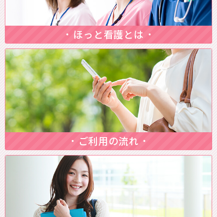
ほっと看護とは
ご利用の流れ