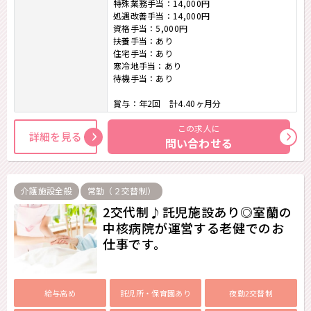
特殊業務手当：14,000円
処遇改善手当：14,000円
資格手当：5,000円
扶養手当：あり
住宅手当：あり
寒冷地手当：あり
待機手当：あり
賞与：年2回 計4.40ヶ月分
この求人に
詳細を見る
問い合わせる
介護施設全般
常勤（２交替制）
2交代制♪託児施設あり◎室蘭の
中核病院が運営する老健でのお
仕事です。
給与高め
託児所・保育園あり
夜勤2交替制