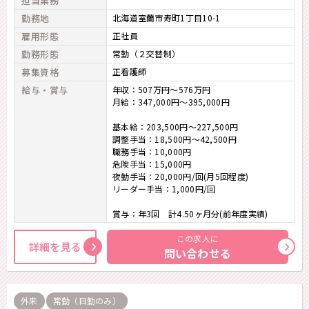
担当業務
勤務地
北海道室蘭市寿町1丁目10-1
雇用形態
正社員
勤務形態
常勤（２交替制）
募集資格
正看護師
給与・賞与
年収：507万円～576万円
月給：347,000円～395,000円
基本給：203,500円～227,500円
調整手当：18,500円～42,500円
職務手当：10,000円
危険手当：15,000円
夜勤手当：20,000円/回(月5回程度)
リーダー手当：1,000円/回
賞与：年3回 計4.50ヶ月分(前年度実績)
この求人に
詳細を見る
問い合わせる
外来
常勤（日勤のみ）