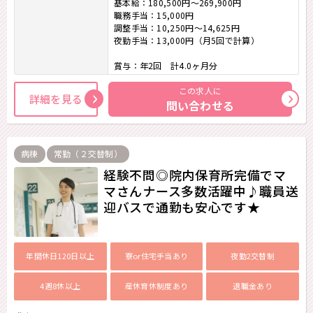
基本給：180,500円～269,900円
職務手当：15,000円
調整手当：10,250円～14,625円
夜勤手当：13,000円（月5回で計算）
賞与：年2回 計4.0ヶ月分
この求人に
詳細を見る
問い合わせる
病棟
常勤（２交替制）
経験不問◎院内保育所完備でマ
マさんナース多数活躍中♪職員送
迎バスで通勤も安心です★
年間休日120日以上
寮or住宅手当あり
夜勤2交替制
4週8休以上
産休育休制度あり
退職金あり