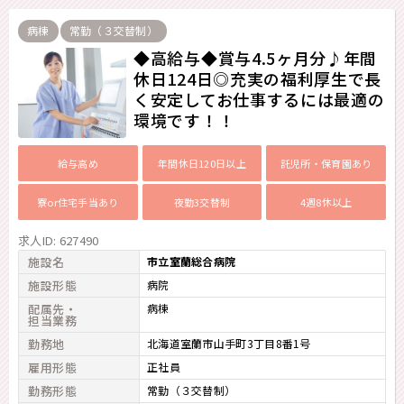
病棟
常勤（３交替制）
◆高給与◆賞与4.5ヶ月分♪年間
休日124日◎充実の福利厚生で長
く安定してお仕事するには最適の
環境です！！
給与高め
年間休日120日以上
託児所・保育園あり
寮or住宅手当あり
夜勤3交替制
4週8休以上
求人ID: 627490
施設名
市立室蘭総合病院
施設形態
病院
配属先・
病棟
担当業務
勤務地
北海道室蘭市山手町3丁目8番1号
雇用形態
正社員
勤務形態
常勤（３交替制）