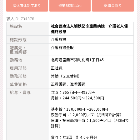
産休育休制度あり
残業8時間以内
退職金あり
求人ID: 734378
施設名
社会医療法人製鉄記念室蘭病院 介護老人保
健施設憩
施設形態
介護施設
配属先・
介護施設全般
担当業務
勤務地
北海道室蘭市知利別町1丁目45
雇用形態
正社員
勤務形態
常勤（２交替制）
募集資格
正看護師
准看護師
給与・賞与
年収：365万円～493万円
月給：244,500円～324,500円
基本給：180,000円～260,000円
夜勤手当：12,000円／回（月5回で計算）
日曜・祝日勤務手当：1,500円／回（月3回で
計算）
賞与：年2回 計4.0ヶ月分