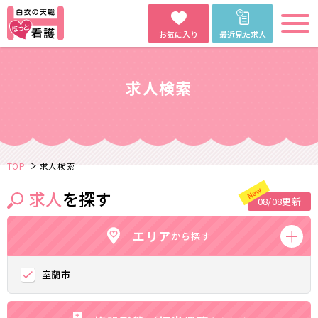
お気に入り
最近見た求人
求人検索
TOP
求人検索
求人
を探す
08/08更新
エリア
から探す
室蘭市