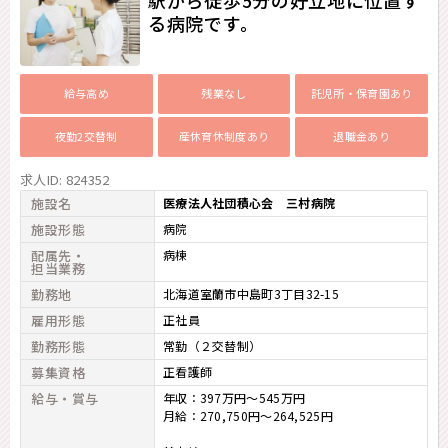
る病院です。
給与高め
残業なし
託児所・保育園あり
夜勤2交替制
産休育休制度あり
退職金あり
求人ID: 824352
施設名
医療法人社団積心会 三村病院
施設形態
病院
配属先・
病棟
担当業務
勤務地
北海道室蘭市中島町3丁目32-15
雇用形態
正社員
勤務形態
常勤（２交替制）
募集資格
正看護師
給与・賞与
年収：397万円～545万円
月給：270,750円～264,525円