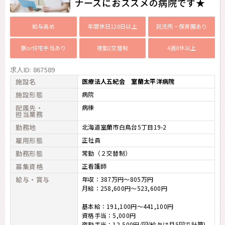
ナースにおススメの病院です★
給与高め
年間休日120日以上
託児所・保育園あり
寮or住宅手当あり
夜勤2交替制
4週8休以上
求人ID: 867589
施設名
医療法人五紀会 室蘭太平洋病院
施設形態
病院
配属先・
病棟
担当業務
勤務地
北海道室蘭市白鳥台5丁目19-2
雇用形態
正社員
勤務形態
常勤（２交替制）
募集資格
正看護師
給与・賞与
年収：387万円～805万円
月給：258,600円～523,600円
基本給：191,100円～441,100円
資格手当：5,000円
夜勤手当：12,500円/回(給与は月5回で計算)