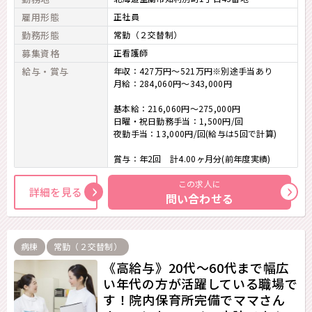
雇用形態
正社員
勤務形態
常勤（２交替制）
募集資格
正看護師
給与・賞与
年収：427万円～521万円※別途手当あり
月給：284,060円～343,000円
基本給：216,060円～275,000円
日曜・祝日勤務手当：1,500円/回
夜勤手当：13,000円/回(給与は5回で計算)
賞与：年2回 計4.00ヶ月分(前年度実績)
この求人に
詳細を見る
問い合わせる
病棟
常勤（２交替制）
《高給与》20代～60代まで幅広
い年代の方が活躍している職場で
す！院内保育所完備でママさん