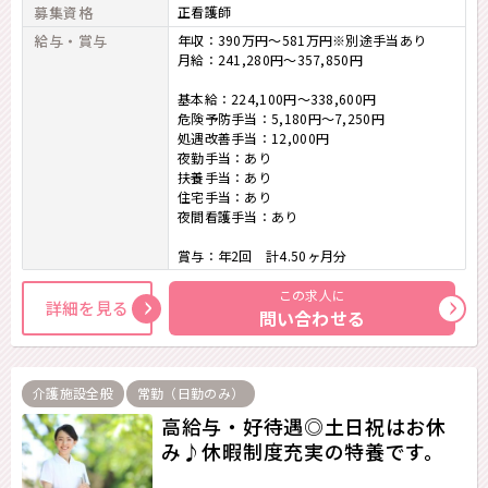
募集資格
正看護師
給与・賞与
年収：390万円～581万円※別途手当あり
月給：241,280円～357,850円
基本給：224,100円～338,600円
危険予防手当：5,180円～7,250円
処遇改善手当：12,000円
夜勤手当：あり
扶養手当：あり
住宅手当：あり
夜間看護手当：あり
賞与：年2回 計4.50ヶ月分
この求人に
詳細を見る
問い合わせる
介護施設全般
常勤（日勤のみ）
高給与・好待遇◎土日祝はお休
み♪休暇制度充実の特養です。