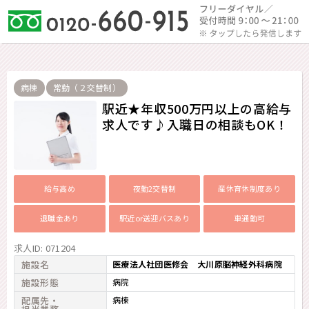
病棟
常勤（２交替制）
駅近★年収500万円以上の高給与
求人です♪入職日の相談もOK！
給与高め
夜勤2交替制
産休育休制度あり
退職金あり
駅近or送迎バスあり
車通勤可
求人ID: 071204
施設名
医療法人社団医修会 大川原脳神経外科病院
施設形態
病院
配属先・
病棟