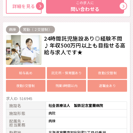
この求人に
詳細を見る
問い合わせる
病棟
常勤（２交替制）
24時間託児施設あり◎経験不問
♪年収500万円以上も目指せる高
給与求人です★
給与高め
託児所・保育園あり
夜勤2交替制
夜勤3交替制
残業8時間以内
退職金あり
求人ID: 516945
施設名
社会医療法人 製鉄記念室蘭病院
施設形態
病院
配属先・
病棟
担当業務
勤務地
北海道室蘭市知利別町1丁目45番地