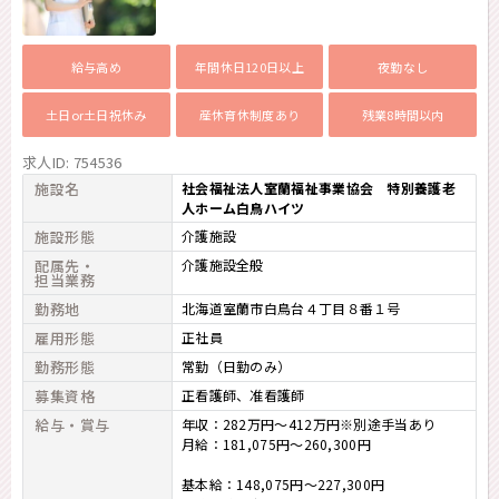
給与高め
年間休日120日以上
夜勤なし
土日or土日祝休み
産休育休制度あり
残業8時間以内
求人ID: 754536
施設名
社会福祉法人室蘭福祉事業協会 特別養護老
人ホーム白鳥ハイツ
施設形態
介護施設
配属先・
介護施設全般
担当業務
勤務地
北海道室蘭市白鳥台４丁目８番１号
雇用形態
正社員
勤務形態
常勤（日勤のみ）
募集資格
正看護師
准看護師
給与・賞与
年収：282万円～412万円※別途手当あり
月給：181,075円～260,300円
基本給：148,075円～227,300円