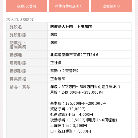
夜勤2交替制
産休育休制度あり
退職金あり
求人ID: 388827
施設名
医療法人社団 上田病院
施設形態
病院
配属先・
病棟
担当業務
勤務地
北海道室蘭市東町2丁目24-6
雇用形態
正社員
勤務形態
常勤（２交替制）
募集資格
正看護師
給与・賞与
年収：372万円～589万円※別途手当あり
月給：249,000円～398,000円
基本給：185,000円～280,000円
資格手当：33,000円
処遇改善3手当：4,000円
夜勤手当：13,500円/回(月2～6回程度)
土曜日手当：3,500円
日・祝日手当：7,000円