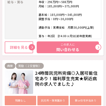
給与・賞与
年収：296万円～588万円
月給：185,000円～375,000円
基本給：185,000円～345,000円
調整手当：0円～30,000円
通勤手当：実費支給 月額30,000円(上限)
賞与：年2回 計4.00ヶ月分(前年度実績)
この求人に
詳細を見る
問い合わせる
病棟
常勤（２交替制）
24時間託児所完備◎入居可能住
宅あり！福利厚生充実★駅近病
院の求人でました♪
残業なし
託児所・保育園あり
寮or住宅手当あり