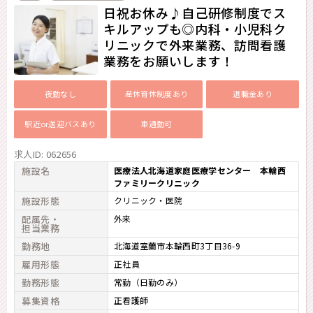
日祝お休み♪自己研修制度でス
キルアップも◎内科・小児科ク
リニックで外来業務、訪問看護
業務をお願いします！
夜勤なし
産休育休制度あり
退職金あり
駅近or送迎バスあり
車通勤可
求人ID: 062656
施設名
医療法人北海道家庭医療学センター 本輪西
ファミリークリニック
施設形態
クリニック・医院
配属先・
外来
担当業務
勤務地
北海道室蘭市本輪西町3丁目36-9
雇用形態
正社員
勤務形態
常勤（日勤のみ）
募集資格
正看護師