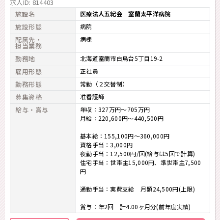
求人ID: 814403
施設名
医療法人五紀会 室蘭太平洋病院
施設形態
病院
配属先・
病棟
担当業務
勤務地
北海道室蘭市白鳥台5丁目19-2
雇用形態
正社員
勤務形態
常勤（２交替制）
募集資格
准看護師
給与・賞与
年収：327万円～705万円
月給：220,600円～440,500円
基本給：155,100円～360,000円
資格手当：3,000円
夜勤手当：12,500円/回(給与は5回で計算)
住宅手当：世帯主15,000円、準世帯主7,500
円
通勤手当：実費支給 月額24,500円(上限)
賞与：年2回 計4.00ヶ月分(前年度実績)